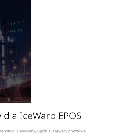
y dla IceWarp EPOS
zeństwo IT
,
IceWarp
,
Ogólnie
,
serwery pocztowe