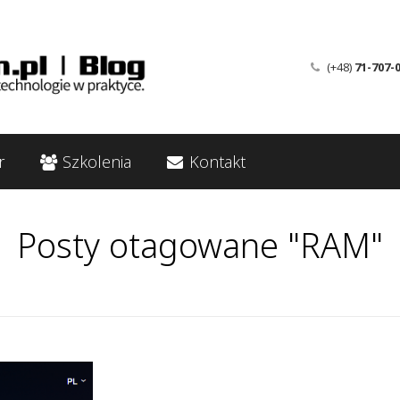
(+48)
71-707-
r
Szkolenia
Kontakt
Posty otagowane "RAM"