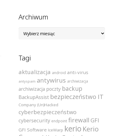
Archiwum
Archiwum
Tagi
aktualizacja
anti-virus
android
antywirus
archiwizacja
antyspam
backup
archiwizacja poczty
bezpieczeństwo IT
BackupAssist
Company (Un)Hacked
cyberbezpieczeństwo
firewall
GFI
cybersecurity
endpoint
kerio
Kerio
GFI Software
IceWarp