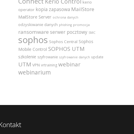
Connect
Kerio Control
kerio
MailStore
kopia zapasowa
operator
MailStore Server
ochrona danych
odzyskiwanie danych
promocja
phishing
ransomware
serwer pocztowy
SMC
sophos
Sophos
Sophos Central
SOPHOS UTM
Mobile Control
szkolenie
szyfrowanie
update
szyfrowanie danych
UTM
webinar
VPN
vrtraining
webinarium
Kontakt