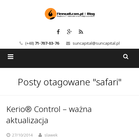
(+48)
71-707-03-76
suncapital@suncapital.pl
Blog
Posty otagowane "safari"
Usługi
Backup-Solutions
Newsletter
Bezpieczeństwo IT
Kerio® Control – ważna
Szkolenia
Kerio
aktualizacja
Kontakt
Serwery pocztowe
27/10/2014
slawek