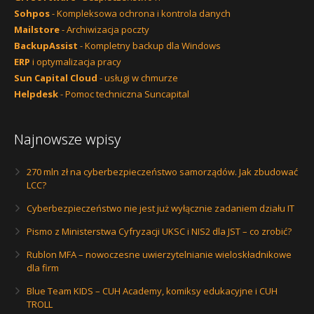
Sohpos
- Kompleksowa ochrona i kontrola danych
Mailstore
- Archiwizacja poczty
BackupAssist
- Kompletny backup dla Windows
ERP
i optymalizacja pracy
Sun Capital Cloud
- usługi w chmurze
Helpdesk
- Pomoc techniczna Suncapital
Najnowsze wpisy
270 mln zł na cyberbezpieczeństwo samorządów. Jak zbudować
LCC?
Cyberbezpieczeństwo nie jest już wyłącznie zadaniem działu IT
Pismo z Ministerstwa Cyfryzacji UKSC i NIS2 dla JST – co zrobić?
Rublon MFA – nowoczesne uwierzytelnianie wieloskładnikowe
dla firm
Blue Team KIDS – CUH Academy, komiksy edukacyjne i CUH
TROLL