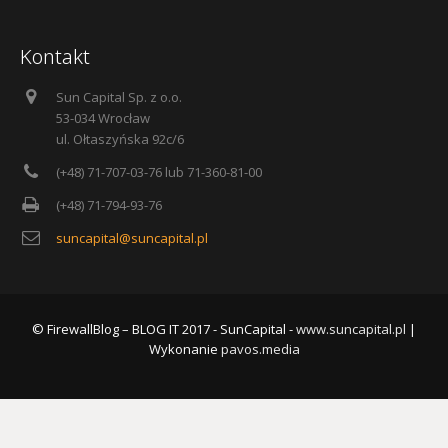
Kontakt
Sun Capital Sp. z o.o.
53-034 Wrocław
ul. Ołtaszyńska 92c/6
(+48) 71-707-03-76 lub 71-360-81-00
(+48) 71-794-93-76
suncapital@suncapital.pl
© FirewallBlog – BLOG IT 2017 - SunCapital -
www.suncapital.pl
|
Wykonanie
pavos.media