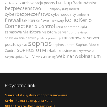
backup
archiwizacja poczty
BackupAssist
archiwizacja
bezpieczeństwo IT
Company (Un)Hacked
cyberbezpieczeństwo
cybersecurity
endpoint
kerio
Kerio
firewall
GFI
GFI Software
IceWarp
Connect
Kerio Control
kopia
kerio operator
MailStore
zapasowa
MailStore Server
ochrona danych
ransomware
serwer
odzyskiwanie danych
promocja
phishing
sophos
pocztowy
Sophos Mobile
Sophos Central
SMC
SOPHOS UTM
szkolenie
Control
szyfrowanie
szyfrowanie
webinarium
UTM
webinar
VPN
update
vrtraining
danych
Przydatne linki
Suncapital
- Dystrybutor oprogramowania
Kerio
- Poznaj rozwiązania Kerio
GFI Software
- Bezpieczeństwo IT