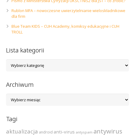
Pismo z Ministerstwa Cyfryzacji UKSC i NIS2 dla JST – co zrobić?
Rublon MFA – nowoczesne uwierzytelnianie wieloskładnikowe
dla firm
Blue Team KIDS – CUH Academy, komiksy edukacyjne i CUH
TROLL
Lista kategorii
Lista
kategorii
Archiwum
Archiwum
Tagi
antywirus
aktualizacja
anti-virus
android
antyspam