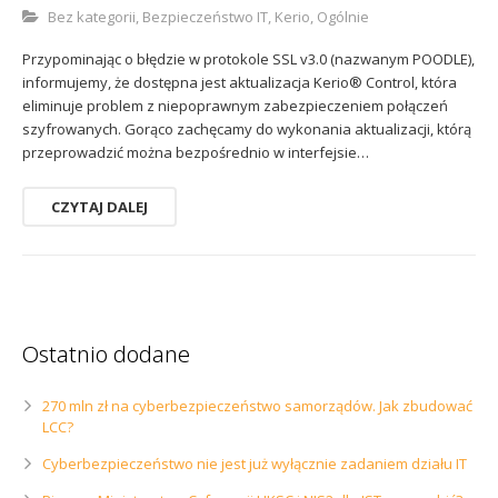
Bez kategorii
,
Bezpieczeństwo IT
,
Kerio
,
Ogólnie
Sophos
Polityka prywatności
Przypominając o błędzie w protokole SSL v3.0 (nazwanym POODLE),
informujemy, że dostępna jest aktualizacja Kerio® Control, która
eliminuje problem z niepoprawnym zabezpieczeniem połączeń
szyfrowanych. Gorąco zachęcamy do wykonania aktualizacji, którą
przeprowadzić można bezpośrednio w interfejsie…
CZYTAJ DALEJ
Ostatnio dodane
270 mln zł na cyberbezpieczeństwo samorządów. Jak zbudować
LCC?
Cyberbezpieczeństwo nie jest już wyłącznie zadaniem działu IT