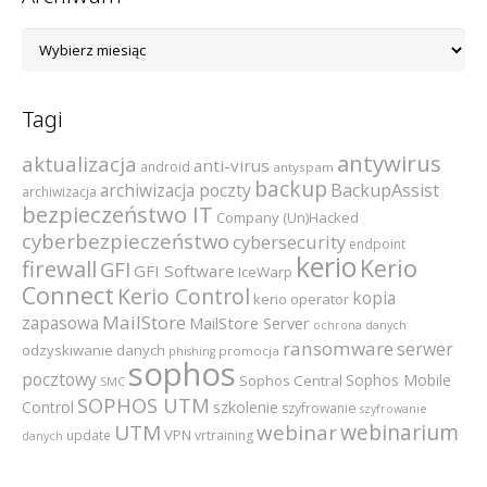
Archiwum
Tagi
antywirus
aktualizacja
anti-virus
android
antyspam
backup
archiwizacja poczty
BackupAssist
archiwizacja
bezpieczeństwo IT
Company (Un)Hacked
cyberbezpieczeństwo
cybersecurity
endpoint
kerio
Kerio
firewall
GFI
GFI Software
IceWarp
Connect
Kerio Control
kopia
kerio operator
MailStore
zapasowa
MailStore Server
ochrona danych
ransomware
serwer
odzyskiwanie danych
promocja
phishing
sophos
pocztowy
Sophos Mobile
Sophos Central
SMC
SOPHOS UTM
szkolenie
Control
szyfrowanie
szyfrowanie
webinarium
UTM
webinar
VPN
update
vrtraining
danych