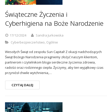
Sophos
Polityka prywatności
Świąteczne Życzenia i
Cyberhigiena na Boże Narodzenie
17/12/2024
Sandra Jurkowska
Cyberbezpieczeństwo
,
Ogólnie
Wesołych Świąt od zespołu Sun Capital! Z okazji nadchodzących
Świąt Bożego Narodzenia pragniemy złożyć naszym klientom,
partnerom i czytelnikom bloga serdeczne życzenia zdrowia,
radości oraz rodzinnego ciepła. Życzymy, aby ten wyjątkowy czas
przyniósł chwile wytchnienia,…
CZYTAJ DALEJ