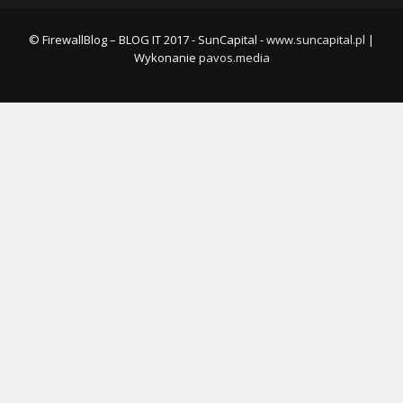
© FirewallBlog – BLOG IT 2017 - SunCapital -
www.suncapital.pl
|
Wykonanie
pavos.media