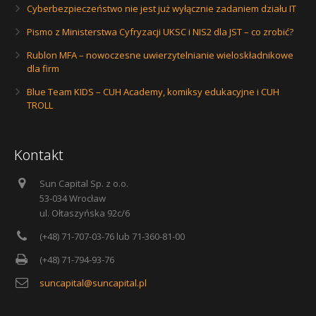
Cyberbezpieczeństwo nie jest już wyłącznie zadaniem działu IT
Pismo z Ministerstwa Cyfryzacji UKSC i NIS2 dla JST – co zrobić?
Rublon MFA – nowoczesne uwierzytelnianie wieloskładnikowe
dla firm
Blue Team KIDS – CUH Academy, komiksy edukacyjne i CUH
TROLL
Kontakt
Sun Capital Sp. z o.o.
53-034 Wrocław
ul. Ołtaszyńska 92c/6
(+48) 71-707-03-76 lub 71-360-81-00
(+48) 71-794-93-76
suncapital@suncapital.pl