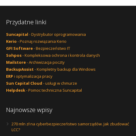
Przydatne linki
Suncapital
- Dystrybutor oprogramowania
Kerio
- Poznaj rozwiązania Kerio
GFI Software
- Bezpieczeństwo IT
Sohpos
- Kompleksowa ochrona i kontrola danych
Mailstore
- Archiwizacja poczty
BackupAssist
- Kompletny backup dla Windows
ERP
i optymalizacja pracy
Sun Capital Cloud
- usługi w chmurze
Helpdesk
- Pomoc techniczna Suncapital
Najnowsze wpisy
270 mln zł na cyberbezpieczeństwo samorządów. Jak zbudować
LCC?