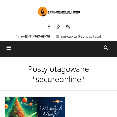
(+48)
71-707-03-76
suncapital@suncapital.pl
Blog
Posty otagowane
Usługi
Backup-Solutions
"secureonline"
Newsletter
Bezpieczeństwo IT
Szkolenia
Kerio
Kontakt
Serwery pocztowe