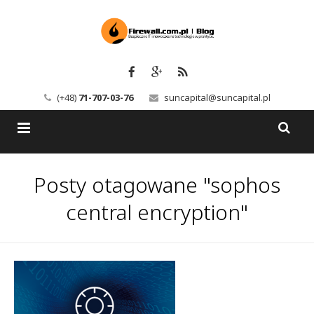
(+48)
71-707-03-76
suncapital@suncapital.pl
Blog
Posty otagowane "sophos
Usługi
Backup-Solutions
central encryption"
Newsletter
Bezpieczeństwo IT
Szkolenia
Kerio
Kontakt
Serwery pocztowe