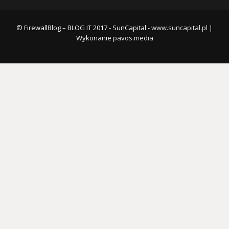
© FirewallBlog – BLOG IT 2017 - SunCapital -
www.suncapital.pl
|
Wykonanie
pavos.media