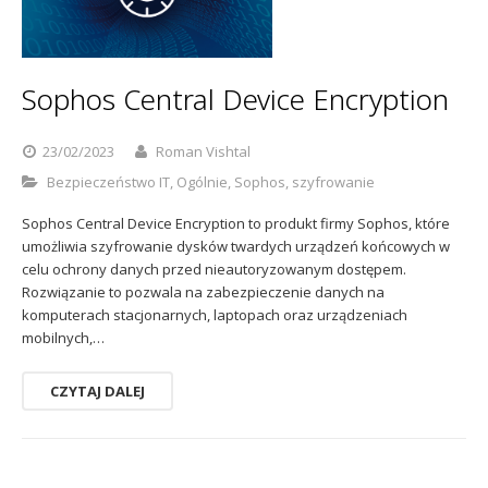
Sophos
Polityka prywatności
Sophos Central Device Encryption
23/02/2023
Roman Vishtal
Bezpieczeństwo IT
,
Ogólnie
,
Sophos
,
szyfrowanie
Sophos Central Device Encryption to produkt firmy Sophos, które
umożliwia szyfrowanie dysków twardych urządzeń końcowych w
celu ochrony danych przed nieautoryzowanym dostępem.
Rozwiązanie to pozwala na zabezpieczenie danych na
komputerach stacjonarnych, laptopach oraz urządzeniach
mobilnych,…
CZYTAJ DALEJ