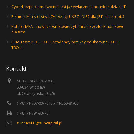
Cyberbezpieczeństwo nie jest już wyłącznie zadaniem działu IT
Pismo z Ministerstwa Cyfryzacji UKSC i NIS2 dla JST – co zrobić?
Rublon MFA – nowoczesne uwierzytelnianie wieloskładnikowe
dla firm
Blue Team KIDS – CUH Academy, komiksy edukacyjne i CUH
TROLL
Kontakt
Sun Capital Sp. z o.o.
53-034 Wrocław
ul. Ołtaszyńska 92c/6
(+48) 71-707-03-76 lub 71-360-81-00
(+48) 71-794-93-76
suncapital@suncapital.pl