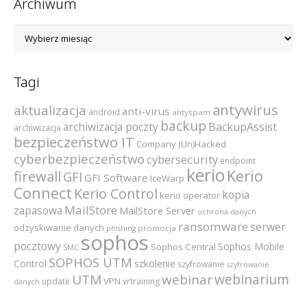
Archiwum
Archiwum
Tagi
antywirus
aktualizacja
anti-virus
android
antyspam
backup
archiwizacja poczty
BackupAssist
archiwizacja
bezpieczeństwo IT
Company (Un)Hacked
cyberbezpieczeństwo
cybersecurity
endpoint
kerio
Kerio
firewall
GFI
GFI Software
IceWarp
Connect
Kerio Control
kopia
kerio operator
MailStore
zapasowa
MailStore Server
ochrona danych
ransomware
serwer
odzyskiwanie danych
promocja
phishing
sophos
pocztowy
Sophos Mobile
Sophos Central
SMC
SOPHOS UTM
szkolenie
Control
szyfrowanie
szyfrowanie
webinarium
UTM
webinar
VPN
update
vrtraining
danych