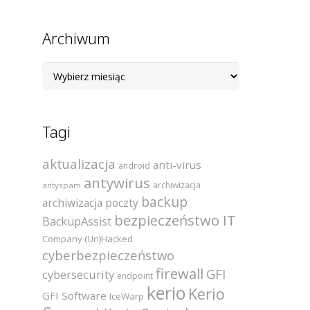
Archiwum
Archiwum
Tagi
aktualizacja
anti-virus
android
antywirus
archiwizacja
antyspam
backup
archiwizacja poczty
bezpieczeństwo IT
BackupAssist
Company (Un)Hacked
cyberbezpieczeństwo
firewall
GFI
cybersecurity
endpoint
kerio
Kerio
GFI Software
IceWarp