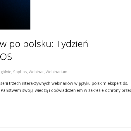
w po polsku: Tydzień
HOS
gólnie
,
Sophos
,
Webinar
,
Webinarium
rii trzech interaktywnych webinariów w języku polskim ekspert ds.
 z Państwem swoją wiedzą i doświadczeniem w zakresie ochrony prze