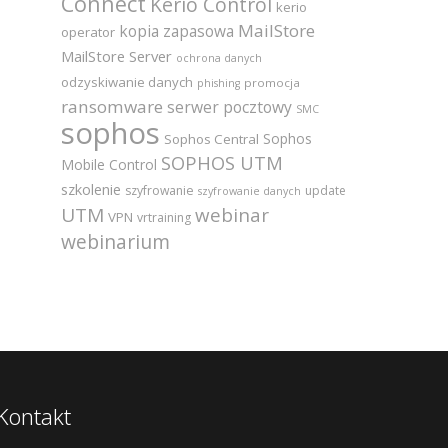
Connect
Kerio Control
kerio
MailStore
kopia zapasowa
operator
MailStore Server
ochrona danych
odzyskiwanie danych
promocja
phishing
ransomware
serwer pocztowy
SMC
sophos
Sophos
Sophos Central
SOPHOS UTM
Mobile Control
szkolenie
szyfrowanie
update
szyfrowanie danych
UTM
webinar
VPN
vrtraining
webinarium
Kontakt