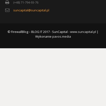
(+48) 71-794-93-76
suncapital@suncapital.pl
© FirewallBlog – BLOG IT 2017 - SunCapital -
www.suncapital.pl
|
Wykonanie
pavos.media