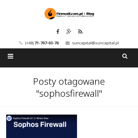
(+48)
71-707-03-76
suncapital@suncapital.pl
Blog
Posty otagowane
Usługi
Backup-Solutions
"sophosfirewall"
Newsletter
Bezpieczeństwo IT
Szkolenia
Kerio
Kontakt
Serwery pocztowe