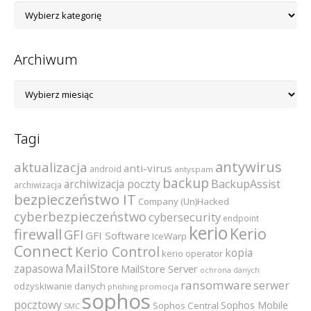
Lista
kategorii
Archiwum
Archiwum
Tagi
antywirus
aktualizacja
anti-virus
android
antyspam
backup
archiwizacja poczty
BackupAssist
archiwizacja
bezpieczeństwo IT
Company (Un)Hacked
cyberbezpieczeństwo
cybersecurity
endpoint
kerio
Kerio
firewall
GFI
GFI Software
IceWarp
Connect
Kerio Control
kopia
kerio operator
MailStore
zapasowa
MailStore Server
ochrona danych
ransomware
serwer
odzyskiwanie danych
promocja
phishing
sophos
pocztowy
Sophos Mobile
Sophos Central
SMC