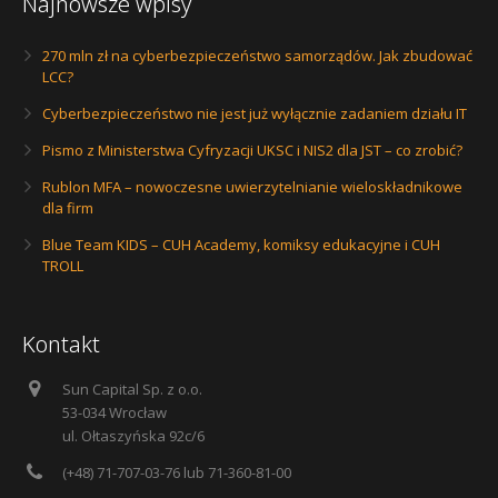
Najnowsze wpisy
270 mln zł na cyberbezpieczeństwo samorządów. Jak zbudować
LCC?
Cyberbezpieczeństwo nie jest już wyłącznie zadaniem działu IT
Pismo z Ministerstwa Cyfryzacji UKSC i NIS2 dla JST – co zrobić?
Rublon MFA – nowoczesne uwierzytelnianie wieloskładnikowe
dla firm
Blue Team KIDS – CUH Academy, komiksy edukacyjne i CUH
TROLL
Kontakt
Sun Capital Sp. z o.o.
53-034 Wrocław
ul. Ołtaszyńska 92c/6
(+48) 71-707-03-76 lub 71-360-81-00