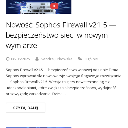
Sophos
Polityka prywatności
Nowość: Sophos Firewall v21.5 —
bezpieczeństwo sieci w nowym
wymiarze
06/06/2025
Sandra Jurkowska
Ogólnie
Sophos Firewall v21.5 — bezpieczeństwo w nowej odsłonie Firma
Sophos wprowadziła nową wersję swojego flagowego rozwiązania
— Sophos Firewall v21.5. Wersja ta łączy nowe technologie z
udoskonaleniami, które zwiększają bezpieczeństwo, wydajność
oraz wygodę zarządzania. Dzięki…
CZYTAJ DALEJ