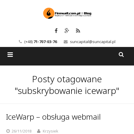
(+48)
71-707-03-76
suncapital@suncapital.pl
Blog
Posty otagowane
Usługi
Backup-Solutions
"subskrybowanie icewarp"
Newsletter
Bezpieczeństwo IT
Szkolenia
Kerio
IceWarp – obsługa webmail
Kontakt
Serwery pocztowe
26/11/2018
Krzysiek