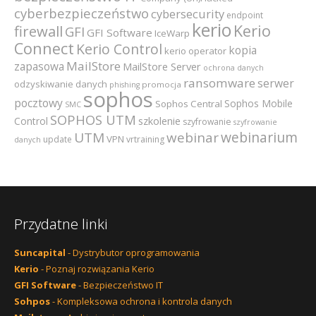
cyberbezpieczeństwo
cybersecurity
endpoint
kerio
Kerio
firewall
GFI
GFI Software
IceWarp
Connect
Kerio Control
kopia
kerio operator
MailStore
zapasowa
MailStore Server
ochrona danych
ransomware
serwer
odzyskiwanie danych
promocja
phishing
sophos
pocztowy
Sophos Mobile
Sophos Central
SMC
SOPHOS UTM
szkolenie
Control
szyfrowanie
szyfrowanie
webinarium
UTM
webinar
VPN
update
vrtraining
danych
Przydatne linki
Suncapital
- Dystrybutor oprogramowania
Kerio
- Poznaj rozwiązania Kerio
GFI Software
- Bezpieczeństwo IT
Sohpos
- Kompleksowa ochrona i kontrola danych