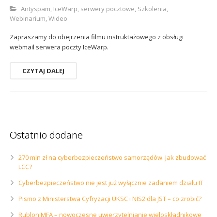
Sophos
Polityka prywatności
Antyspam
,
IceWarp
,
serwery pocztowe
,
Szkolenia
,
Webinarium
,
Wideo
Zapraszamy do obejrzenia filmu instruktażowego z obsługi
webmail serwera poczty IceWarp.
CZYTAJ DALEJ
Ostatnio dodane
270 mln zł na cyberbezpieczeństwo samorządów. Jak zbudować
LCC?
Cyberbezpieczeństwo nie jest już wyłącznie zadaniem działu IT
Pismo z Ministerstwa Cyfryzacji UKSC i NIS2 dla JST – co zrobić?
Rublon MFA – nowoczesne uwierzytelnianie wieloskładnikowe