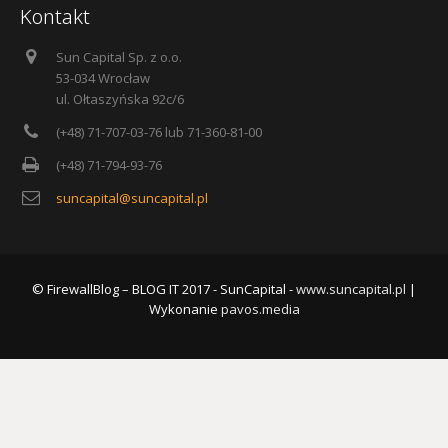
Kontakt
Sun Capital Sp. z o.o.
53-034 Wrocław
ul. Ołtaszyńska 92c/6
(+48) 71-707-03-76 lub 71-360-81-00
(+48) 71-794-93-76
suncapital@suncapital.pl
© FirewallBlog – BLOG IT 2017 - SunCapital -
www.suncapital.pl
|
Wykonanie
pavos.media