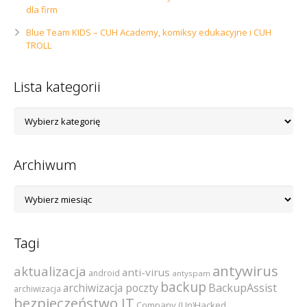
dla firm
Blue Team KIDS – CUH Academy, komiksy edukacyjne i CUH
TROLL
Lista kategorii
Lista
kategorii
Archiwum
Archiwum
Tagi
antywirus
aktualizacja
anti-virus
android
antyspam
backup
archiwizacja poczty
BackupAssist
archiwizacja
bezpieczeństwo IT
Company (Un)Hacked