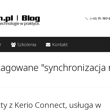
(+48)
71-707-
r
Szkolenia
Kontakt
tagowane "synchronizacja 
y z Kerio Connect, usługa w