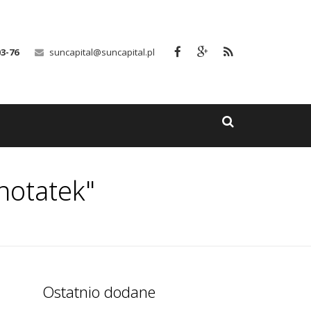
03-76
suncapital@suncapital.pl
notatek"
Ostatnio dodane