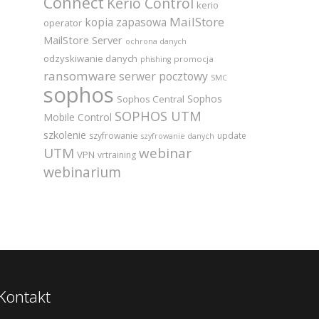
Connect
Kerio Control
kerio
MailStore
kopia zapasowa
operator
MailStore Server
ochrona danych
odzyskiwanie danych
promocja
phishing
ransomware
serwer pocztowy
SMC
sophos
Sophos
Sophos Central
SOPHOS UTM
Mobile Control
szkolenie
szyfrowanie
update
szyfrowanie danych
UTM
webinar
VPN
vrtraining
webinarium
Kontakt