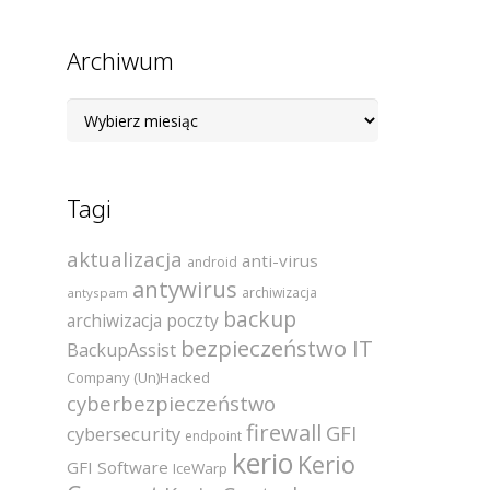
Archiwum
Archiwum
Tagi
aktualizacja
anti-virus
android
antywirus
archiwizacja
antyspam
backup
archiwizacja poczty
bezpieczeństwo IT
BackupAssist
Company (Un)Hacked
cyberbezpieczeństwo
firewall
GFI
cybersecurity
endpoint
kerio
Kerio
GFI Software
IceWarp