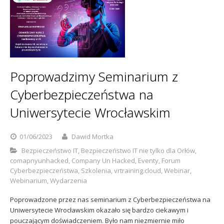
Poprowadzimy Seminarium z
Cyberbezpieczeństwa na
Uniwersytecie Wrocławskim
01/06/2023
Dawid Mortka
Bezpieczeństwo IT
,
Bezpieczeństwo IT nie tylko dla Orłów
,
comapnyunhacked
,
Company Un Hacked
,
Eventy
,
Forum
Cyberbezpieczeństwa
,
Szkolenia
,
vrtraining.cloud
,
Webinar
,
Webinarium
,
Wydarzenia
Poprowadzone przez nas seminarium z Cyberbezpieczeństwa na
Uniwersytecie Wrocławskim okazało się bardzo ciekawym i
pouczającym doświadczeniem. Było nam niezmiernie miło