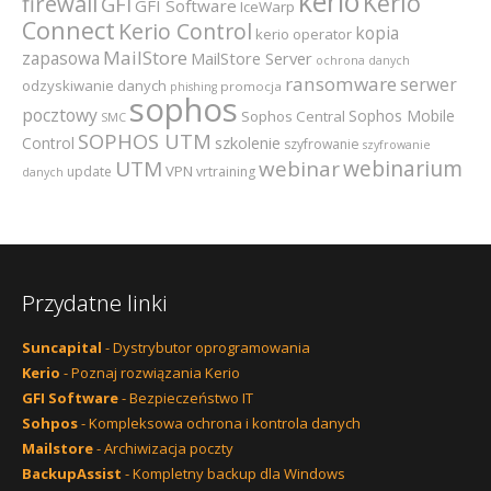
kerio
Kerio
firewall
GFI
GFI Software
IceWarp
Connect
Kerio Control
kopia
kerio operator
MailStore
zapasowa
MailStore Server
ochrona danych
ransomware
serwer
odzyskiwanie danych
promocja
phishing
sophos
pocztowy
Sophos Mobile
Sophos Central
SMC
SOPHOS UTM
szkolenie
Control
szyfrowanie
szyfrowanie
webinarium
UTM
webinar
VPN
update
vrtraining
danych
Przydatne linki
Suncapital
- Dystrybutor oprogramowania
Kerio
- Poznaj rozwiązania Kerio
GFI Software
- Bezpieczeństwo IT
Sohpos
- Kompleksowa ochrona i kontrola danych
Mailstore
- Archiwizacja poczty
BackupAssist
- Kompletny backup dla Windows