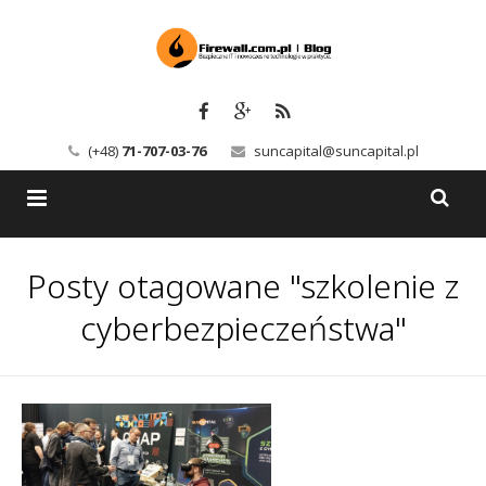
(+48)
71-707-03-76
suncapital@suncapital.pl
Blog
Posty otagowane "szkolenie z
Usługi
Backup-Solutions
cyberbezpieczeństwa"
Newsletter
Bezpieczeństwo IT
Szkolenia
Kerio
Kontakt
Serwery pocztowe