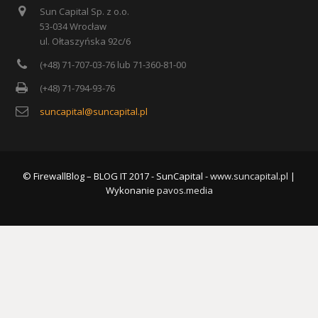
Sun Capital Sp. z o.o.
53-034 Wrocław
ul. Ołtaszyńska 92c/6
(+48) 71-707-03-76 lub 71-360-81-00
(+48) 71-794-93-76
suncapital@suncapital.pl
© FirewallBlog – BLOG IT 2017 - SunCapital -
www.suncapital.pl
|
Wykonanie
pavos.media