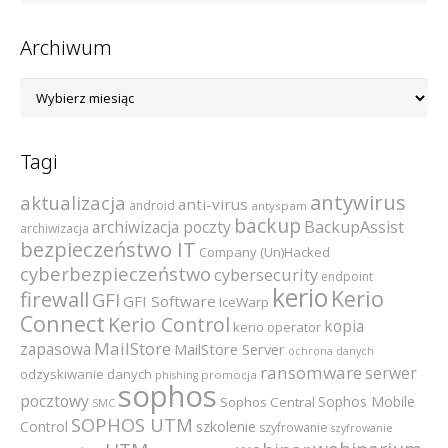
Archiwum
Archiwum
Tagi
antywirus
aktualizacja
anti-virus
android
antyspam
backup
archiwizacja poczty
BackupAssist
archiwizacja
bezpieczeństwo IT
Company (Un)Hacked
cyberbezpieczeństwo
cybersecurity
endpoint
kerio
Kerio
firewall
GFI
GFI Software
IceWarp
Connect
Kerio Control
kopia
kerio operator
MailStore
zapasowa
MailStore Server
ochrona danych
ransomware
serwer
odzyskiwanie danych
promocja
phishing
sophos
pocztowy
Sophos Mobile
Sophos Central
SMC
SOPHOS UTM
szkolenie
Control
szyfrowanie
szyfrowanie