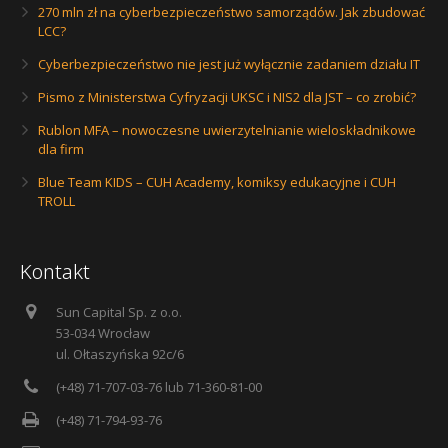
270 mln zł na cyberbezpieczeństwo samorządów. Jak zbudować
LCC?
Cyberbezpieczeństwo nie jest już wyłącznie zadaniem działu IT
Pismo z Ministerstwa Cyfryzacji UKSC i NIS2 dla JST – co zrobić?
Rublon MFA – nowoczesne uwierzytelnianie wieloskładnikowe
dla firm
Blue Team KIDS – CUH Academy, komiksy edukacyjne i CUH
TROLL
Kontakt
Sun Capital Sp. z o.o.
53-034 Wrocław
ul. Ołtaszyńska 92c/6
(+48) 71-707-03-76 lub 71-360-81-00
(+48) 71-794-93-76