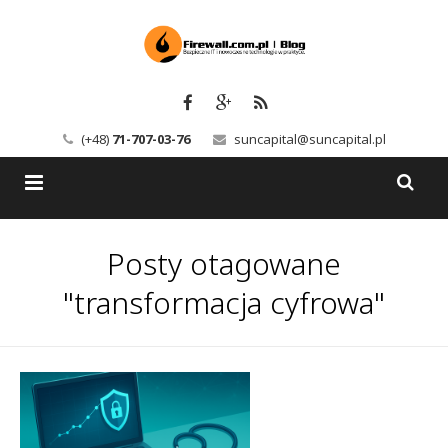
(+48)
71-707-03-76
suncapital@suncapital.pl
Blog
Posty otagowane
Usługi
Backup-Solutions
"transformacja cyfrowa"
Newsletter
Bezpieczeństwo IT
Szkolenia
Kerio
Kontakt
Serwery pocztowe