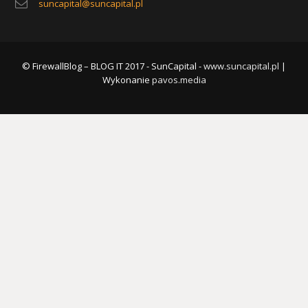
suncapital@suncapital.pl
© FirewallBlog – BLOG IT 2017 - SunCapital -
www.suncapital.pl
|
Wykonanie
pavos.media