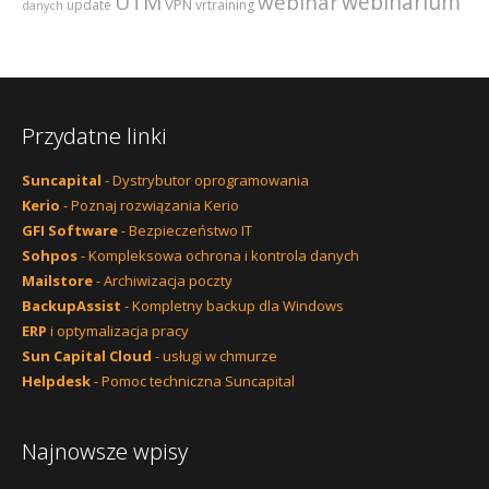
webinarium
UTM
webinar
VPN
update
vrtraining
danych
Przydatne linki
Suncapital
- Dystrybutor oprogramowania
Kerio
- Poznaj rozwiązania Kerio
GFI Software
- Bezpieczeństwo IT
Sohpos
- Kompleksowa ochrona i kontrola danych
Mailstore
- Archiwizacja poczty
BackupAssist
- Kompletny backup dla Windows
ERP
i optymalizacja pracy
Sun Capital Cloud
- usługi w chmurze
Helpdesk
- Pomoc techniczna Suncapital
Najnowsze wpisy