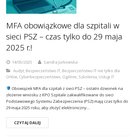
Sophos
Polityka prywatności
MFA obowiązkowe dla szpitali w
sieci PSZ – czas tylko do 29 maja
2025 r.!
14/05/2025
Sandra Jurkowska
Audyt
,
Bezpieczeństwo IT
,
Bezpieczeństwo IT nie tylko dla
Orłów
,
Cyberbezpieczeństwo
,
Ogólnie
,
Szkolenia
,
Usługi IT
Obowiązek MFA dla szpitali z sieci PSZ – ostatni dzwonek na
złożenie wniosku z KPO Szpitale zakwalifikowane do sieci
Podstawowego Systemu Zabezpieczenia (PSZ) mają czas tylko do
29 maja 2025 roku, aby złożyć elektroniczny…
CZYTAJ DALEJ