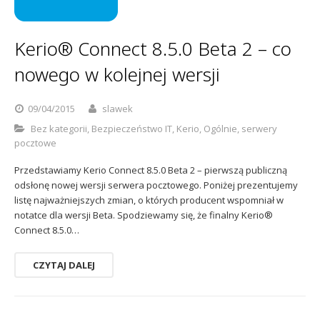
Sophos
Polityka prywatności
Kerio® Connect 8.5.0 Beta 2 – co
nowego w kolejnej wersji
09/04/2015
slawek
Bez kategorii
,
Bezpieczeństwo IT
,
Kerio
,
Ogólnie
,
serwery
pocztowe
Przedstawiamy Kerio Connect 8.5.0 Beta 2 – pierwszą publiczną
odsłonę nowej wersji serwera pocztowego. Poniżej prezentujemy
listę najważniejszych zmian, o których producent wspomniał w
notatce dla wersji Beta. Spodziewamy się, że finalny Kerio®
Connect 8.5.0…
CZYTAJ DALEJ