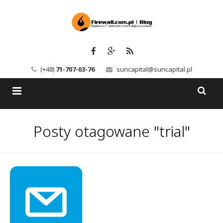
(+48)
71-707-03-76
suncapital@suncapital.pl
Blog
Posty otagowane "trial"
Usługi
Backup-Solutions
Newsletter
Bezpieczeństwo IT
Szkolenia
Kerio
Kontakt
Serwery pocztowe