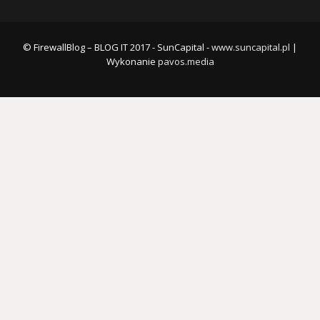
© FirewallBlog – BLOG IT 2017 - SunCapital -
www.suncapital.pl
|
Wykonanie
pavos.media