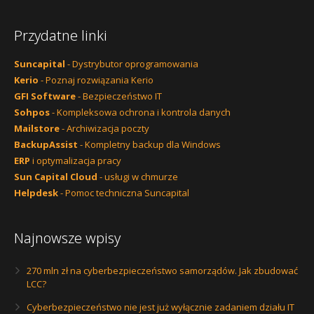
Przydatne linki
Suncapital
- Dystrybutor oprogramowania
Kerio
- Poznaj rozwiązania Kerio
GFI Software
- Bezpieczeństwo IT
Sohpos
- Kompleksowa ochrona i kontrola danych
Mailstore
- Archiwizacja poczty
BackupAssist
- Kompletny backup dla Windows
ERP
i optymalizacja pracy
Sun Capital Cloud
- usługi w chmurze
Helpdesk
- Pomoc techniczna Suncapital
Najnowsze wpisy
270 mln zł na cyberbezpieczeństwo samorządów. Jak zbudować
LCC?
Cyberbezpieczeństwo nie jest już wyłącznie zadaniem działu IT