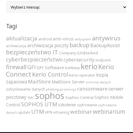
Archiwum
Tagi
antywirus
aktualizacja
anti-virus
android
antyspam
backup
archiwizacja poczty
BackupAssist
archiwizacja
bezpieczeństwo IT
Company (Un)Hacked
cyberbezpieczeństwo
cybersecurity
endpoint
kerio
Kerio
firewall
GFI
GFI Software
IceWarp
Connect
Kerio Control
kopia
kerio operator
MailStore
zapasowa
MailStore Server
ochrona danych
ransomware
serwer
odzyskiwanie danych
promocja
phishing
sophos
pocztowy
Sophos Mobile
Sophos Central
SMC
SOPHOS UTM
szkolenie
Control
szyfrowanie
szyfrowanie
webinarium
UTM
webinar
VPN
update
vrtraining
danych