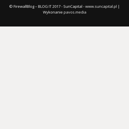
© FirewallBlog – BLOG IT 2017 - SunCapital -
www.suncapital.pl
|
Wykonanie
pavos.media