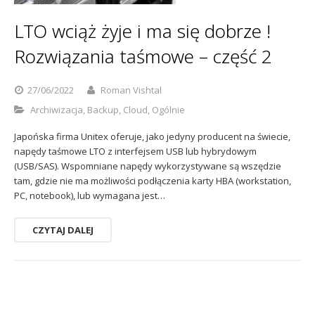
Sophos
Polityka prywatności
LTO wciąż żyje i ma się dobrze !
Rozwiązania taśmowe – część 2
27/06/2022
Roman Vishtal
Archiwizacja
,
Backup
,
Cloud
,
Ogólnie
Japońska firma Unitex oferuje, jako jedyny producent na świecie,
napędy taśmowe LTO z interfejsem USB lub hybrydowym
(USB/SAS). Wspomniane napędy wykorzystywane są wszędzie
tam, gdzie nie ma możliwości podłączenia karty HBA (workstation,
PC, notebook), lub wymagana jest…
CZYTAJ DALEJ