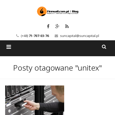
(+48)
71-707-03-76
suncapital@suncapital.pl
Blog
Posty otagowane "unitex"
Usługi
Backup-Solutions
Newsletter
Bezpieczeństwo IT
Szkolenia
Kerio
Kontakt
Serwery pocztowe