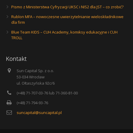
Pismo z Ministerstwa Cyfryzacji UKSC i NIS2 dla JST – co zrobić?
Rublon MFA – nowoczesne uwierzytelnianie wieloskładnikowe
dla firm
Blue Team KIDS – CUH Academy, komiksy edukacyjne i CUH
TROLL
Kontakt
Sun Capital Sp. z o.o.
53-034 Wrocław
ul. Ołtaszyńska 92c/6
(+48) 71-707-03-76 lub 71-360-81-00
(+48) 71-794-93-76
suncapital@suncapital.pl