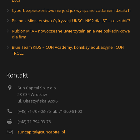
LCC?
Cyberbezpieczeństwo nie jest już wyłącznie zadaniem działu IT
Pismo z Ministerstwa Cyfryzacji UKSC i NIS2 dla JST – co zrobić?
Rublon MFA – nowoczesne uwierzytelnianie wieloskładnikowe
dla firm
Blue Team KIDS – CUH Academy, komiksy edukacyjne i CUH
TROLL
Kontakt
Sun Capital Sp. z o.o.
53-034 Wrocław
ul. Ołtaszyńska 92c/6
(+48) 71-707-03-76 lub 71-360-81-00
(+48) 71-794-93-76
suncapital@suncapital.pl