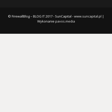
© FirewallBlog – BLOG IT 2017 - SunCapital -
www.suncapital.pl
|
Wykonanie
pavos.media