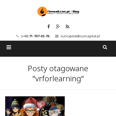
(+48)
71-707-03-76
suncapital@suncapital.pl
Blog
Posty otagowane
Usługi
Backup-Solutions
"vrforlearning"
Newsletter
Bezpieczeństwo IT
Szkolenia
Kerio
Kontakt
Serwery pocztowe