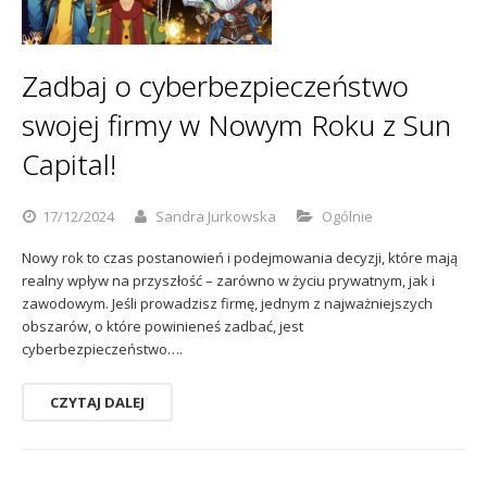
Sophos
Polityka prywatności
Zadbaj o cyberbezpieczeństwo
swojej firmy w Nowym Roku z Sun
Capital!
17/12/2024
Sandra Jurkowska
Ogólnie
Nowy rok to czas postanowień i podejmowania decyzji, które mają
realny wpływ na przyszłość – zarówno w życiu prywatnym, jak i
zawodowym. Jeśli prowadzisz firmę, jednym z najważniejszych
obszarów, o które powinieneś zadbać, jest
cyberbezpieczeństwo….
CZYTAJ DALEJ