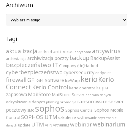
Archiwum
Archiwum
Tagi
antywirus
aktualizacja
anti-virus
android
antyspam
backup
archiwizacja poczty
BackupAssist
archiwizacja
bezpieczeństwo IT
Company (Un)Hacked
cyberbezpieczeństwo
cybersecurity
endpoint
kerio
Kerio
firewall
GFI
GFI Software
IceWarp
Connect
Kerio Control
kopia
kerio operator
MailStore
zapasowa
MailStore Server
ochrona danych
ransomware
serwer
odzyskiwanie danych
promocja
phishing
sophos
pocztowy
Sophos Mobile
Sophos Central
SMC
SOPHOS UTM
szkolenie
Control
szyfrowanie
szyfrowanie
webinarium
UTM
webinar
VPN
update
vrtraining
danych