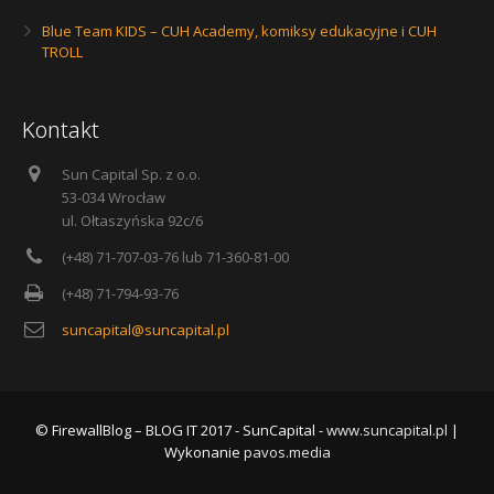
Blue Team KIDS – CUH Academy, komiksy edukacyjne i CUH
TROLL
Kontakt
Sun Capital Sp. z o.o.
53-034 Wrocław
ul. Ołtaszyńska 92c/6
(+48) 71-707-03-76 lub 71-360-81-00
(+48) 71-794-93-76
suncapital@suncapital.pl
© FirewallBlog – BLOG IT 2017 - SunCapital -
www.suncapital.pl
|
Wykonanie
pavos.media