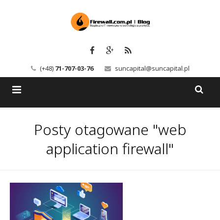
(+48)
71-707-03-76
suncapital@suncapital.pl
Blog
Posty otagowane "web
Usługi
Backup-Solutions
application firewall"
Newsletter
Bezpieczeństwo IT
Szkolenia
Kerio
Kontakt
Serwery pocztowe