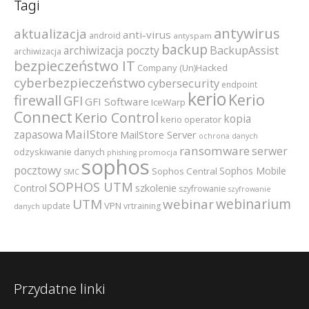
Tagi
antywirus
aktualizacja
anti-virus
android
antyspam
backup
archiwizacja poczty
BackupAssist
archiwizacja
bezpieczeństwo IT
Company (Un)Hacked
cyberbezpieczeństwo
cybersecurity
endpoint
kerio
Kerio
firewall
GFI
GFI Software
IceWarp
Connect
Kerio Control
kopia
kerio operator
MailStore
zapasowa
MailStore Server
ochrona danych
ransomware
serwer
odzyskiwanie danych
promocja
phishing
sophos
pocztowy
Sophos Mobile
Sophos Central
SMC
SOPHOS UTM
szkolenie
Control
szyfrowanie
szyfrowanie
webinarium
UTM
webinar
VPN
update
vrtraining
danych
Przydatne linki