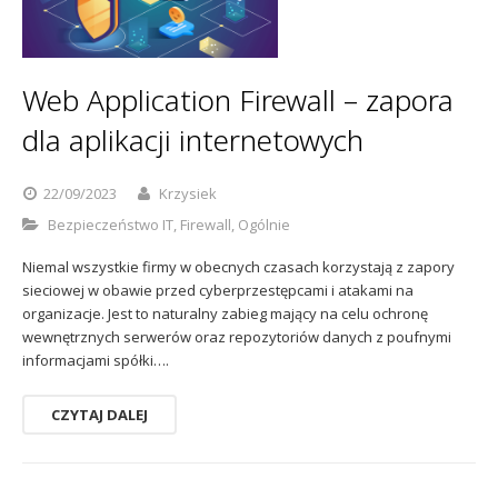
Sophos
Polityka prywatności
Web Application Firewall – zapora
dla aplikacji internetowych
22/09/2023
Krzysiek
Bezpieczeństwo IT
,
Firewall
,
Ogólnie
Niemal wszystkie firmy w obecnych czasach korzystają z zapory
sieciowej w obawie przed cyberprzestępcami i atakami na
organizacje. Jest to naturalny zabieg mający na celu ochronę
wewnętrznych serwerów oraz repozytoriów danych z poufnymi
informacjami spółki….
CZYTAJ DALEJ