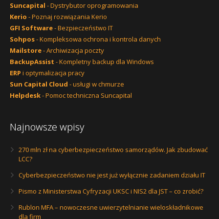
Suncapital
- Dystrybutor oprogramowania
Kerio
- Poznaj rozwiązania Kerio
GFI Software
- Bezpieczeństwo IT
Sohpos
- Kompleksowa ochrona i kontrola danych
Mailstore
- Archiwizacja poczty
BackupAssist
- Kompletny backup dla Windows
ERP
i optymalizacja pracy
Sun Capital Cloud
- usługi w chmurze
Helpdesk
- Pomoc techniczna Suncapital
Najnowsze wpisy
270 mln zł na cyberbezpieczeństwo samorządów. Jak zbudować
LCC?
Cyberbezpieczeństwo nie jest już wyłącznie zadaniem działu IT
Pismo z Ministerstwa Cyfryzacji UKSC i NIS2 dla JST – co zrobić?
Rublon MFA – nowoczesne uwierzytelnianie wieloskładnikowe
dla firm