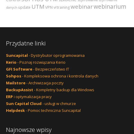
webinarium
UTM
webinar
VPN
update
vrtraining
danych
Przydatne linki
Suncapital
- Dystrybutor oprogramowania
Kerio
- Poznaj rozwiązania Kerio
GFI Software
- Bezpieczeństwo IT
Sohpos
- Kompleksowa ochrona i kontrola danych
Mailstore
- Archiwizacja poczty
BackupAssist
- Kompletny backup dla Windows
ERP
i optymalizacja pracy
Sun Capital Cloud
- usługi w chmurze
Helpdesk
- Pomoc techniczna Suncapital
Najnowsze wpisy