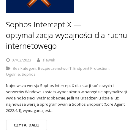
Sophos
Polityka prywatności
Sophos Intercept X —
optymalizacja wydajności dla ruchu
internetowego
07/02/2023
slawek
Bez kategorii
,
Bezpieczeństwo IT
,
Endpoint Protection
,
Ogólnie
,
Sophos
Najnowsza wersja Sophos Intercept X dla stacji końcowych i
serwerów Windows została wyposażona w narzędzie optymalizacji
wydajności sieci. Ważne: obecnie, jeśli na urządzeniu działa już
najnowsza wersja oprogramowania Sophos Endpoint (Core Agent
2022.4.1), wymagana jest…
CZYTAJ DALEJ