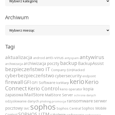
kategorii
Archiwum
Archiwum
Tagi
antywirus
aktualizacja
anti-virus
android
antyspam
backup
archiwizacja poczty
BackupAssist
archiwizacja
bezpieczeństwo IT
Company (Un)Hacked
cyberbezpieczeństwo
cybersecurity
endpoint
kerio
Kerio
firewall
GFI
GFI Software
IceWarp
Connect
Kerio Control
kopia
kerio operator
MailStore
zapasowa
MailStore Server
ochrona danych
ransomware
serwer
odzyskiwanie danych
promocja
phishing
sophos
pocztowy
Sophos Mobile
Sophos Central
SMC
SOPHOS UTM
szkolenie
Control
szyfrowanie
szyfrowanie