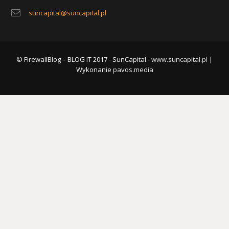
suncapital@suncapital.pl
© FirewallBlog – BLOG IT 2017 - SunCapital -
www.suncapital.pl
|
Wykonanie
pavos.media