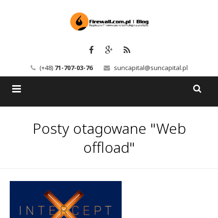
(+48)
71-707-03-76
suncapital@suncapital.pl
Blog
Posty otagowane "Web
Usługi
Backup-Solutions
offload"
Newsletter
Bezpieczeństwo IT
Szkolenia
Kerio
Kontakt
Serwery pocztowe