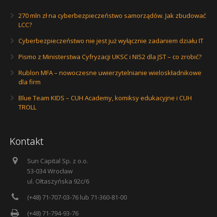
270 mln zł na cyberbezpieczeństwo samorządów. Jak zbudować
LCC?
Cyberbezpieczeństwo nie jest już wyłącznie zadaniem działu IT
Pismo z Ministerstwa Cyfryzacji UKSC i NIS2 dla JST – co zrobić?
Rublon MFA – nowoczesne uwierzytelnianie wieloskładnikowe
dla firm
Blue Team KIDS – CUH Academy, komiksy edukacyjne i CUH
TROLL
Kontakt
Sun Capital Sp. z o.o.
53-034 Wrocław
ul. Ołtaszyńska 92c/6
(+48) 71-707-03-76 lub 71-360-81-00
(+48) 71-794-93-76