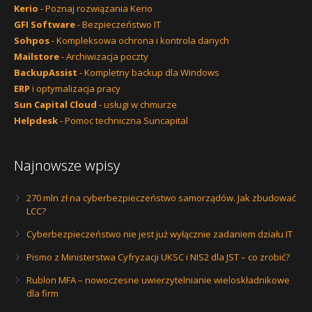
Kerio
- Poznaj rozwiązania Kerio
GFI Software
- Bezpieczeństwo IT
Sohpos
- Kompleksowa ochrona i kontrola danych
Mailstore
- Archiwizacja poczty
BackupAssist
- Kompletny backup dla Windows
ERP
i optymalizacja pracy
Sun Capital Cloud
- usługi w chmurze
Helpdesk
- Pomoc techniczna Suncapital
Najnowsze wpisy
270 mln zł na cyberbezpieczeństwo samorządów. Jak zbudować
LCC?
Cyberbezpieczeństwo nie jest już wyłącznie zadaniem działu IT
Pismo z Ministerstwa Cyfryzacji UKSC i NIS2 dla JST – co zrobić?
Rublon MFA – nowoczesne uwierzytelnianie wieloskładnikowe
dla firm