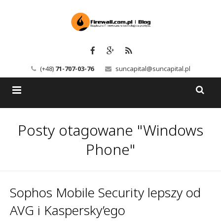
(+48)
71-707-03-76
suncapital@suncapital.pl
Blog
Posty otagowane "Windows
Usługi
Backup-Solutions
Phone"
Newsletter
Bezpieczeństwo IT
Szkolenia
Kerio
Sophos Mobile Security lepszy od
AVG i Kaspersky’ego
Kontakt
Serwery pocztowe