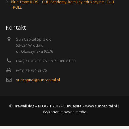
Blue Team KIDS – CUH Academy, komiksy edukacyjne i CUH
TROLL
Kontakt
Sun Capital Sp. z o.o.
53-034 Wrocław
ul. Ołtaszyńska 92c/6
(+48) 71-707-03-76 lub 71-360-81-00
(+48) 71-794-93-76
suncapital@suncapital.pl
© FirewallBlog – BLOG IT 2017 - SunCapital -
www.suncapital.pl
|
Wykonanie
pavos.media