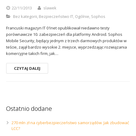
Sophos
Polityka prywatności
22/11/2013
slawek
Bez kategorii
,
Bezpieczeństwo IT
,
Ogólnie
,
Sophos
Francuski magazyn IT 01net opublikował niedawno testy
porównawcze 10. zabezpieczeń dla platformy Android. Sophos
Mobile Security, będący jednym z trzech darmowych produktów w
teście, zajął bardzo wysokie 2. miejsce, wyprzedzając rozwiązania
komercyjne takich firm, jak…
CZYTAJ DALEJ
Ostatnio dodane
270 mln zł na cyberbezpieczeństwo samorządów. Jak zbudować
LCC?