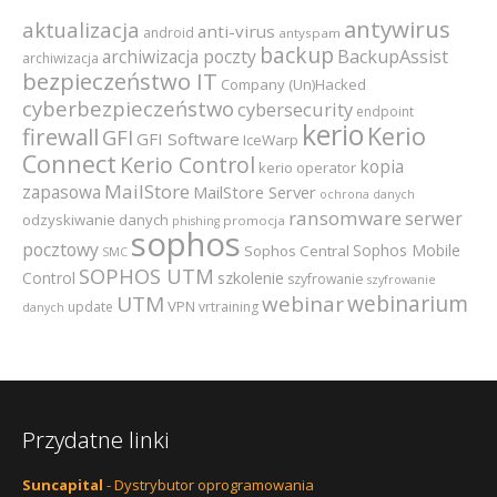
antywirus
aktualizacja
anti-virus
android
antyspam
backup
archiwizacja poczty
BackupAssist
archiwizacja
bezpieczeństwo IT
Company (Un)Hacked
cyberbezpieczeństwo
cybersecurity
endpoint
kerio
Kerio
firewall
GFI
GFI Software
IceWarp
Connect
Kerio Control
kopia
kerio operator
MailStore
zapasowa
MailStore Server
ochrona danych
ransomware
serwer
odzyskiwanie danych
promocja
phishing
sophos
pocztowy
Sophos Mobile
Sophos Central
SMC
SOPHOS UTM
szkolenie
Control
szyfrowanie
szyfrowanie
webinarium
UTM
webinar
VPN
update
vrtraining
danych
Przydatne linki
Suncapital
- Dystrybutor oprogramowania