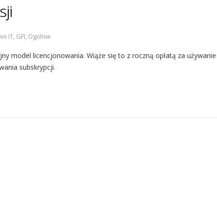
ji
wo IT
,
GFI
,
Ogólnie
ny model licencjonowania. Wiąże się to z roczną opłatą za używanie
wania subskrypcji.