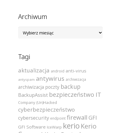
Archiwum
Archiwum
Tagi
aktualizacja
anti-virus
android
antywirus
archiwizacja
antyspam
backup
archiwizacja poczty
bezpieczeństwo IT
BackupAssist
Company (Un)Hacked
cyberbezpieczeństwo
firewall
GFI
cybersecurity
endpoint
kerio
Kerio
GFI Software
IceWarp