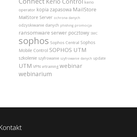
Connect
Kerio Control
kerio
MailStore
kopia zapasowa
operator
MailStore Server
ochrona danych
odzyskiwanie danych
promocja
phishing
ransomware
serwer pocztowy
SMC
sophos
Sophos
Sophos Central
SOPHOS UTM
Mobile Control
szkolenie
szyfrowanie
update
szyfrowanie danych
UTM
webinar
VPN
vrtraining
webinarium
Kontakt