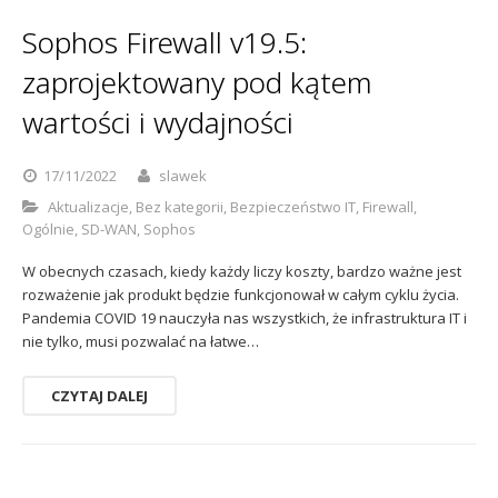
Sophos
Polityka prywatności
Sophos Firewall v19.5:
zaprojektowany pod kątem
wartości i wydajności
17/11/2022
slawek
Aktualizacje
,
Bez kategorii
,
Bezpieczeństwo IT
,
Firewall
,
Ogólnie
,
SD-WAN
,
Sophos
W obecnych czasach, kiedy każdy liczy koszty, bardzo ważne jest
rozważenie jak produkt będzie funkcjonował w całym cyklu życia.
Pandemia COVID 19 nauczyła nas wszystkich, że infrastruktura IT i
nie tylko, musi pozwalać na łatwe…
CZYTAJ DALEJ