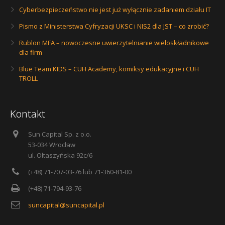
Cyberbezpieczeństwo nie jest już wyłącznie zadaniem działu IT
Pismo z Ministerstwa Cyfryzacji UKSC i NIS2 dla JST – co zrobić?
Rublon MFA – nowoczesne uwierzytelnianie wieloskładnikowe
dla firm
Blue Team KIDS – CUH Academy, komiksy edukacyjne i CUH
TROLL
Kontakt
Sun Capital Sp. z o.o.
53-034 Wrocław
ul. Ołtaszyńska 92c/6
(+48) 71-707-03-76 lub 71-360-81-00
(+48) 71-794-93-76
suncapital@suncapital.pl