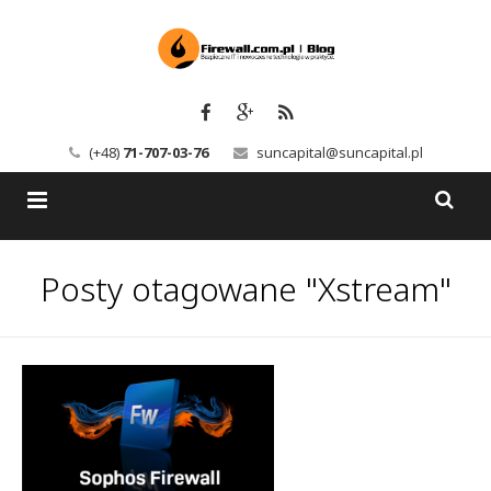
(+48)
71-707-03-76
suncapital@suncapital.pl
Blog
Posty otagowane "Xstream"
Usługi
Backup-Solutions
Newsletter
Bezpieczeństwo IT
Szkolenia
Kerio
Kontakt
Serwery pocztowe