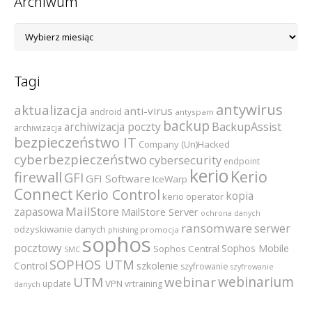
Archiwum
Archiwum
Tagi
antywirus
aktualizacja
anti-virus
android
antyspam
backup
archiwizacja poczty
BackupAssist
archiwizacja
bezpieczeństwo IT
Company (Un)Hacked
cyberbezpieczeństwo
cybersecurity
endpoint
kerio
Kerio
firewall
GFI
GFI Software
IceWarp
Connect
Kerio Control
kopia
kerio operator
MailStore
zapasowa
MailStore Server
ochrona danych
ransomware
serwer
odzyskiwanie danych
promocja
phishing
sophos
pocztowy
Sophos Mobile
Sophos Central
SMC
SOPHOS UTM
szkolenie
Control
szyfrowanie
szyfrowanie
webinarium
UTM
webinar
VPN
update
vrtraining
danych