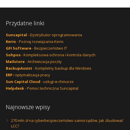
Przydatne linki
Suncapital
- Dystrybutor oprogramowania
Kerio
- Poznaj rozwiązania Kerio
GFI Software
- Bezpieczeństwo IT
Sohpos
- Kompleksowa ochrona i kontrola danych
Mailstore
- Archiwizacja poczty
BackupAssist
- Kompletny backup dla Windows
ERP
i optymalizacja pracy
Sun Capital Cloud
- usługi w chmurze
Helpdesk
- Pomoc techniczna Suncapital
Najnowsze wpisy
270 mln zł na cyberbezpieczeństwo samorządów. Jak zbudować
LCC?