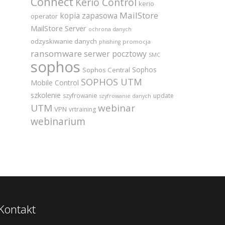
Connect
Kerio Control
kerio
MailStore
kopia zapasowa
operator
MailStore Server
ochrona danych
odzyskiwanie danych
promocja
phishing
ransomware
serwer pocztowy
SMC
sophos
Sophos
Sophos Central
SOPHOS UTM
Mobile Control
szkolenie
szyfrowanie
update
szyfrowanie danych
UTM
webinar
VPN
vrtraining
webinarium
Kontakt