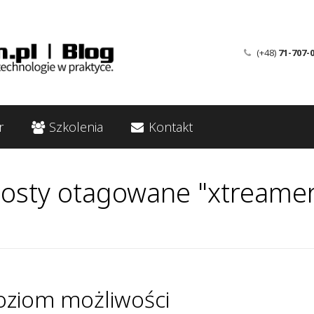
(+48)
71-707-
r
Szkolenia
Kontakt
osty otagowane "xtreame
poziom możliwości