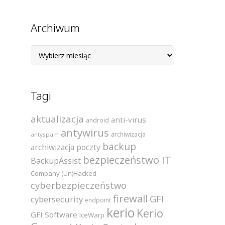
Archiwum
Archiwum
Tagi
aktualizacja
anti-virus
android
antywirus
archiwizacja
antyspam
backup
archiwizacja poczty
bezpieczeństwo IT
BackupAssist
Company (Un)Hacked
cyberbezpieczeństwo
firewall
GFI
cybersecurity
endpoint
kerio
Kerio
GFI Software
IceWarp