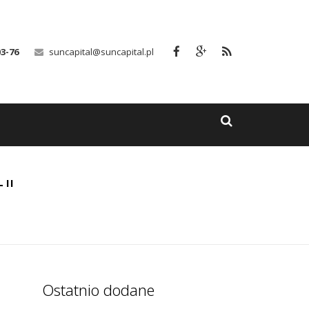
03-76
suncapital@suncapital.pl
r"
Ostatnio dodane