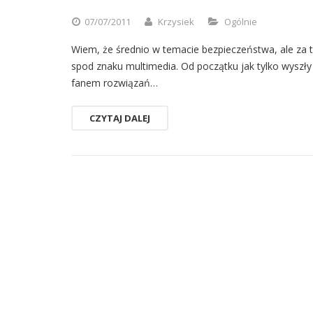
07/07/2011
Krzysiek
Ogólnie
Wiem, że średnio w temacie bezpieczeństwa, ale za t
spod znaku multimedia. Od początku jak tylko wyszł
fanem rozwiązań…
CZYTAJ DALEJ