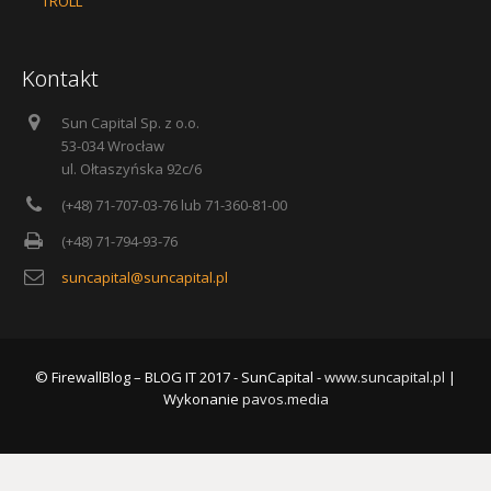
TROLL
Kontakt
Sun Capital Sp. z o.o.
53-034 Wrocław
ul. Ołtaszyńska 92c/6
(+48) 71-707-03-76 lub 71-360-81-00
(+48) 71-794-93-76
suncapital@suncapital.pl
© FirewallBlog – BLOG IT 2017 - SunCapital -
www.suncapital.pl
|
Wykonanie
pavos.media