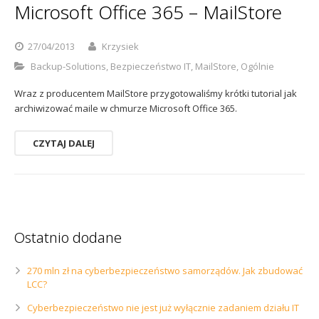
Microsoft Office 365 – MailStore
Sophos
Polityka prywatności
27/04/2013
Krzysiek
Backup-Solutions
,
Bezpieczeństwo IT
,
MailStore
,
Ogólnie
Wraz z producentem MailStore przygotowaliśmy krótki tutorial jak
archiwizować maile w chmurze Microsoft Office 365.
CZYTAJ DALEJ
Ostatnio dodane
270 mln zł na cyberbezpieczeństwo samorządów. Jak zbudować
LCC?
Cyberbezpieczeństwo nie jest już wyłącznie zadaniem działu IT