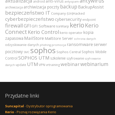
antywirus
aktualizacja
anti-virus
android
antyspam
backup
archiwizacja poczty
BackupAssist
archiwizacja
bezpieczeństwo IT
Company (Un)Hacked
cyberbezpieczeństwo
cybersecurity
endpoint
kerio
Kerio
firewall
GFI
GFI Software
IceWarp
Connect
Kerio Control
kopia
kerio operator
MailStore
zapasowa
MailStore Server
ochrona danych
ransomware
serwer
odzyskiwanie danych
promocja
phishing
sophos
pocztowy
Sophos Mobile
Sophos Central
SMC
SOPHOS UTM
szkolenie
Control
szyfrowanie
szyfrowanie
webinarium
UTM
webinar
VPN
update
vrtraining
danych
Przydatne linki
Suncapital
- Dystrybutor oprogramowania
Kerio
- Poznaj rozwiązania Kerio