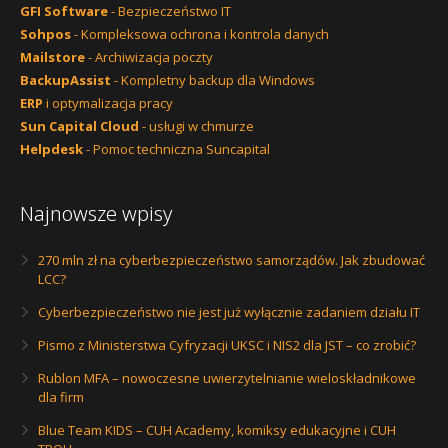
GFI Software
- Bezpieczeństwo IT
Sohpos
- Kompleksowa ochrona i kontrola danych
Mailstore
- Archiwizacja poczty
BackupAssist
- Kompletny backup dla Windows
ERP
i optymalizacja pracy
Sun Capital Cloud
- usługi w chmurze
Helpdesk
- Pomoc techniczna Suncapital
Najnowsze wpisy
270 mln zł na cyberbezpieczeństwo samorządów. Jak zbudować
LCC?
Cyberbezpieczeństwo nie jest już wyłącznie zadaniem działu IT
Pismo z Ministerstwa Cyfryzacji UKSC i NIS2 dla JST – co zrobić?
Rublon MFA – nowoczesne uwierzytelnianie wieloskładnikowe
dla firm
Blue Team KIDS – CUH Academy, komiksy edukacyjne i CUH