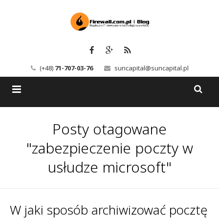
(+48)
71-707-03-76
suncapital@suncapital.pl
Blog
Posty otagowane
Usługi
Backup-Solutions
"zabezpieczenie poczty w
Newsletter
Bezpieczeństwo IT
usłudze microsoft"
Szkolenia
Kerio
Kontakt
Serwery pocztowe
W jaki sposób archiwizować pocztę