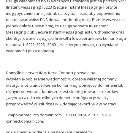
usługa wiadomości błyskawicznych ustawiona jest na portach 5222
(Instant Messaging) i 5223 (Secure Instant Messaging).
Porty te
mogą być zmieniane, jednak należy pamiętać, aby odpowiednio
dostosować wpisy DNS do własnej konfiguracji. Przede wszystkim
jednak należy upewnić się, że usługa serwera IM (Instant
Messaging i/lub Secure Instant Messaging) jest uruchomiona oraz
skonfigurowane są wyjątki firewall’a (dwukierunkowa komunikacja
na portach 5222, 5223 i 5269, jeśli zdecydujemy się na wymianę
wiadomości poza domeną).
Domyślnie serwer IM w Kerio Connect pozwala na
wysyłanie/odbieranie wiadomości w obrębie własnej domeny,
dlatego w celu umożliwienia komunikacji pomiędzy domenami lub
różnymi serwerami, konieczne jest skonfigurowanie rekordów
_xmpp-server
dla określonych domen. Konfigurację należy
przeprowadzić w usłudze DNS, dodając rekord SRV w postaci:
_xmpp-server._tcp.domain.com. 18000 IN SRV 0 5 5269
connect.domain.com.
gdzie zmianie podlegają następujące parametry: