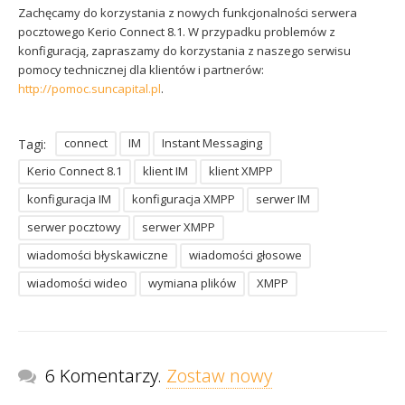
Zachęcamy do korzystania z nowych funkcjonalności serwera
pocztowego Kerio Connect 8.1. W przypadku problemów z
konfiguracją, zapraszamy do korzystania z naszego serwisu
pomocy technicznej dla klientów i partnerów:
http://pomoc.suncapital.pl
.
connect
IM
Instant Messaging
Tagi:
Kerio Connect 8.1
klient IM
klient XMPP
konfiguracja IM
konfiguracja XMPP
serwer IM
serwer pocztowy
serwer XMPP
wiadomości błyskawiczne
wiadomości głosowe
wiadomości wideo
wymiana plików
XMPP
6 Komentarzy.
Zostaw nowy