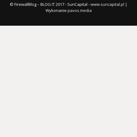
© FirewallBlog – BLOG IT 2017 - SunCapital -
www.suncapital.pl
|
Wykonanie
pavos.media