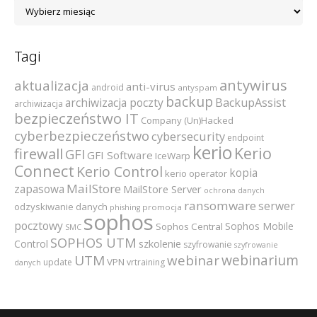
Archiwum
Tagi
antywirus
aktualizacja
anti-virus
android
antyspam
backup
archiwizacja poczty
BackupAssist
archiwizacja
bezpieczeństwo IT
Company (Un)Hacked
cyberbezpieczeństwo
cybersecurity
endpoint
kerio
Kerio
firewall
GFI
GFI Software
IceWarp
Connect
Kerio Control
kopia
kerio operator
MailStore
zapasowa
MailStore Server
ochrona danych
ransomware
serwer
odzyskiwanie danych
promocja
phishing
sophos
pocztowy
Sophos Mobile
Sophos Central
SMC
SOPHOS UTM
szkolenie
Control
szyfrowanie
szyfrowanie
webinarium
UTM
webinar
VPN
update
vrtraining
danych