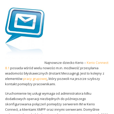
Sophos
Polityka prywatności
Najnowsze dziecko Kerio –
Kerio Connect
8.1
posiada wśród wielu nowości m.in. możliwość przesyłania
wiadomości błyskawicznych (Instant Messaging). Jest to kolejny z
elementów
pracy grupowej
, który pozwoli na jeszcze szybszy
kontakt pomiędzy pracownikami.
Uruchomienie tej usługi wymaga od administratora kilku
dodatkowych operacji niezbędnych do późniejszego
skonfigurowania połączeń pomiędzy serwerem IM w Kerio
Connect, a klientami XMPP oraz innymi serwerami. Domyślnie