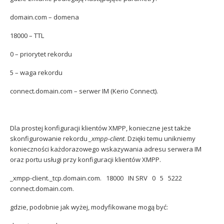
domain.com – domena
18000 – TTL
0 – priorytet rekordu
5 – waga rekordu
connect.domain.com – serwer IM (Kerio Connect).
Dla prostej konfiguracji klientów XMPP, konieczne jest także
skonfigurowanie rekordu
_xmpp-client
. Dzięki temu unikniemy
konieczności każdorazowego wskazywania adresu serwera IM
oraz portu usługi przy konfiguracji klientów XMPP.
_xmpp-client._tcp.domain.com. 18000 IN SRV 0 5 5222
connect.domain.com.
gdzie, podobnie jak wyżej, modyfikowane mogą być: