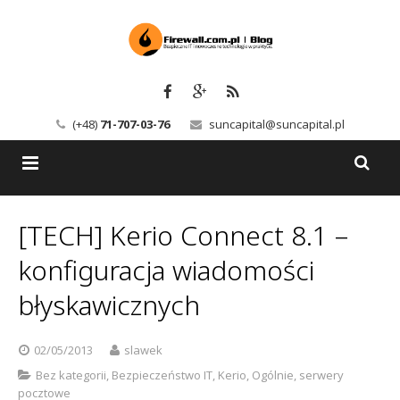
(+48)
71-707-03-76
suncapital@suncapital.pl
Blog
[TECH] Kerio Connect 8.1 –
Usługi
Backup-Solutions
konfiguracja wiadomości
Newsletter
Bezpieczeństwo IT
błyskawicznych
Szkolenia
Kerio
02/05/2013
slawek
Kontakt
Serwery pocztowe
Bez kategorii
,
Bezpieczeństwo IT
,
Kerio
,
Ogólnie
,
serwery
pocztowe