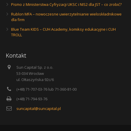
Pismo z Ministerstwa Cyfryzacji UKSC i NIS2 dla JST – co zrobić?
Rublon MFA – nowoczesne uwierzytelnianie wieloskładnikowe
dla firm
Blue Team KIDS – CUH Academy, komiksy edukacyjne i CUH
TROLL
Kontakt
Sun Capital Sp. z o.o.
53-034 Wrocław
ul. Ołtaszyńska 92c/6
(+48) 71-707-03-76 lub 71-360-81-00
(+48) 71-794-93-76
suncapital@suncapital.pl