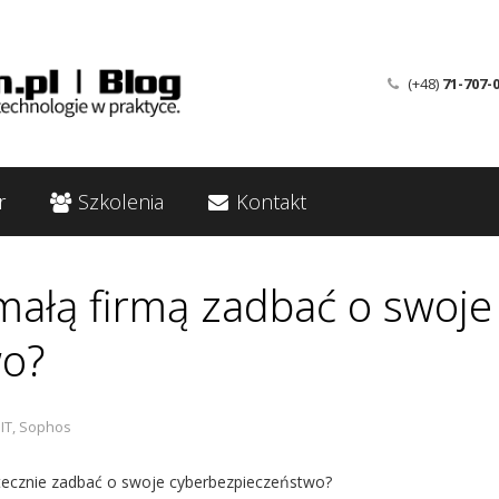
(+48)
71-707-
r
Szkolenia
Kontakt
małą firmą zadbać o swoje
wo?
IT
,
Sophos
utecznie zadbać o swoje cyberbezpieczeństwo?