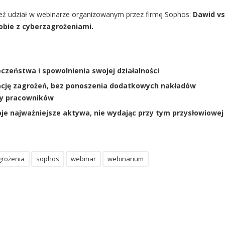
weź udział w webinarze organizowanym przez firmę Sophos:
Dawid vs
sobie z cyberzagrożeniami.
czeństwa i spowolnienia swojej działalności
zację zagrożeń, bez ponoszenia dodatkowych nakładów
by pracowników
e najważniejsze aktywa, nie wydając przy tym przysłowiowej
grożenia
sophos
webinar
webinarium