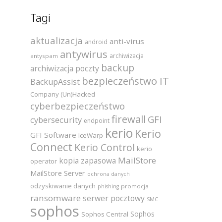
Tagi
aktualizacja
anti-virus
android
antywirus
archiwizacja
antyspam
backup
archiwizacja poczty
bezpieczeństwo IT
BackupAssist
Company (Un)Hacked
cyberbezpieczeństwo
firewall
GFI
cybersecurity
endpoint
kerio
Kerio
GFI Software
IceWarp
Connect
Kerio Control
kerio
MailStore
kopia zapasowa
operator
MailStore Server
ochrona danych
odzyskiwanie danych
promocja
phishing
ransomware
serwer pocztowy
SMC
sophos
Sophos
Sophos Central