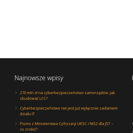
Najnowsze wpisy
270 mln zł na cyberbezpieczeństwo samorządów. Jak
zbudować LCC?
Cyberbezpieczeństwo nie jest już wyłącznie zadaniem
działu IT
Pismo z Ministerstwa Cyfryzacji UKSC i NIS2 dla JST –
co zrobić?