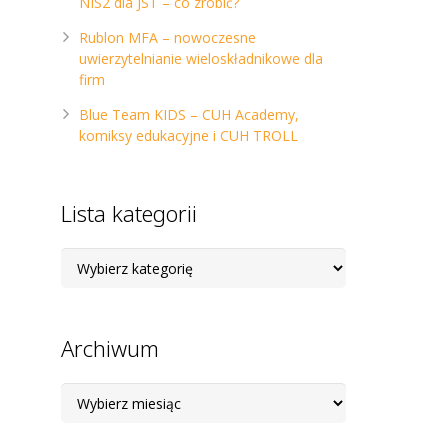
NIS2 dla JST – co zrobić?
Rublon MFA – nowoczesne
uwierzytelnianie wieloskładnikowe dla
firm
Blue Team KIDS – CUH Academy,
komiksy edukacyjne i CUH TROLL
Lista kategorii
Lista
kategorii
Archiwum
Archiwum