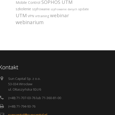
SOPHOS UTM
Mobile Control
szkolenie
szyfrowanie
update
szyfrowanie danych
UTM
webinar
VPN
vrtraining
webinarium
Kontakt
Sun Capital Sp. z o.o.
53-034 Wrocław
ul. Ołtaszyńska 92c/6
(+48) 71-707-03-76 lub 71-360-81-00
(+48) 71-794-93-76
suncapital@suncapital.pl