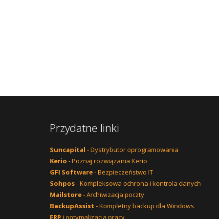
Przydatne linki
Suncapital
- Dystrybutor oprogramowania
Kerio
- Poznaj rozwiązania Kerio
GFI Software
- Bezpieczeństwo IT
Sohpos
- Kompleksowa ochrona i kontrola danych
Mailstore
- Archiwizacja poczty
BackupAssist
- Kompletny backup dla Windows
ERP
i optymalizacja pracy