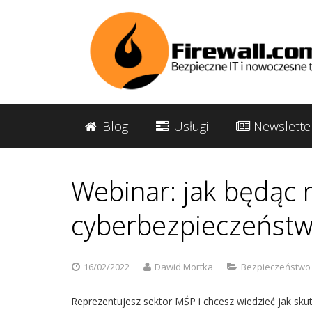
Blog
Usługi
Newslette
Webinar: jak będąc 
cyberbezpieczeńst
16/02/2022
Dawid Mortka
Bezpieczeństwo 
Reprezentujesz sektor MŚP i chcesz wiedzieć jak sk