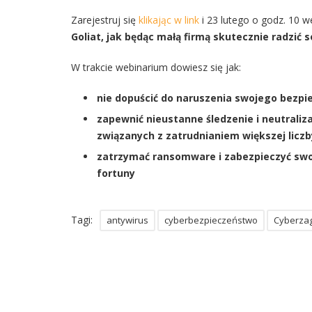
Zarejestruj się
klikając w link
i 23 lutego o godz. 10 
Goliat, jak będąc małą firmą skutecznie radzić 
W trakcie webinarium dowiesz się jak:
nie dopuścić do naruszenia swojego bezpie
zapewnić nieustanne śledzenie i neutrali
związanych z zatrudnianiem większej licz
zatrzymać ransomware i zabezpieczyć swoj
fortuny
Tagi:
antywirus
cyberbezpieczeństwo
Cyberza