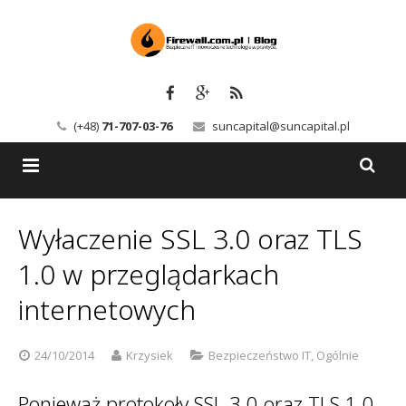
(+48)
71-707-03-76
suncapital@suncapital.pl
Blog
Wyłaczenie SSL 3.0 oraz TLS
Usługi
Backup-Solutions
1.0 w przeglądarkach
Newsletter
Bezpieczeństwo IT
internetowych
Szkolenia
Kerio
24/10/2014
Krzysiek
Bezpieczeństwo IT
,
Ogólnie
Kontakt
Serwery pocztowe
Ponieważ protokoły SSL 3.0 oraz TLS 1.0