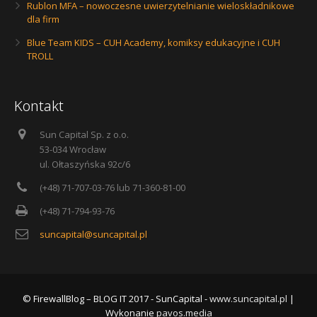
Rublon MFA – nowoczesne uwierzytelnianie wieloskładnikowe
dla firm
Blue Team KIDS – CUH Academy, komiksy edukacyjne i CUH
TROLL
Kontakt
Sun Capital Sp. z o.o.
53-034 Wrocław
ul. Ołtaszyńska 92c/6
(+48) 71-707-03-76 lub 71-360-81-00
(+48) 71-794-93-76
suncapital@suncapital.pl
© FirewallBlog – BLOG IT 2017 - SunCapital -
www.suncapital.pl
|
Wykonanie
pavos.media