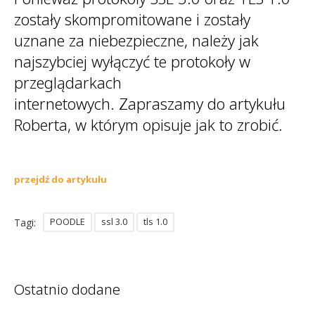
Sophos
Polityka prywatności
zostały skompromitowane i zostały
uznane za niebezpieczne, należy jak
najszybciej wyłączyć te protokoły w
przeglądarkach
internetowych. Zapraszamy do artykułu
Roberta, w którym opisuje jak to zrobić.
przejdź do artykułu
POODLE
ssl 3.0
tls 1.0
Tagi:
Ostatnio dodane