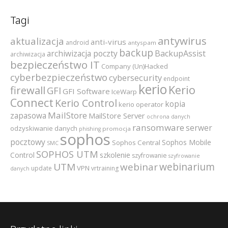
Tagi
antywirus
aktualizacja
anti-virus
android
antyspam
backup
archiwizacja poczty
BackupAssist
archiwizacja
bezpieczeństwo IT
Company (Un)Hacked
cyberbezpieczeństwo
cybersecurity
endpoint
kerio
Kerio
firewall
GFI
GFI Software
IceWarp
Connect
Kerio Control
kopia
kerio operator
MailStore
zapasowa
MailStore Server
ochrona danych
ransomware
serwer
odzyskiwanie danych
promocja
phishing
sophos
pocztowy
Sophos Mobile
Sophos Central
SMC
SOPHOS UTM
szkolenie
Control
szyfrowanie
szyfrowanie
webinarium
UTM
webinar
VPN
update
vrtraining
danych