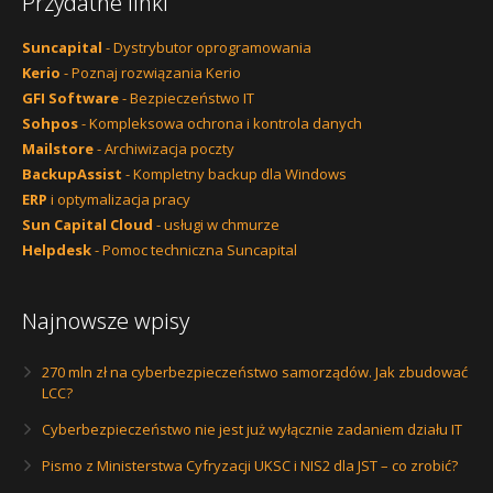
Przydatne linki
Suncapital
- Dystrybutor oprogramowania
Kerio
- Poznaj rozwiązania Kerio
GFI Software
- Bezpieczeństwo IT
Sohpos
- Kompleksowa ochrona i kontrola danych
Mailstore
- Archiwizacja poczty
BackupAssist
- Kompletny backup dla Windows
ERP
i optymalizacja pracy
Sun Capital Cloud
- usługi w chmurze
Helpdesk
- Pomoc techniczna Suncapital
Najnowsze wpisy
270 mln zł na cyberbezpieczeństwo samorządów. Jak zbudować
LCC?
Cyberbezpieczeństwo nie jest już wyłącznie zadaniem działu IT
Pismo z Ministerstwa Cyfryzacji UKSC i NIS2 dla JST – co zrobić?