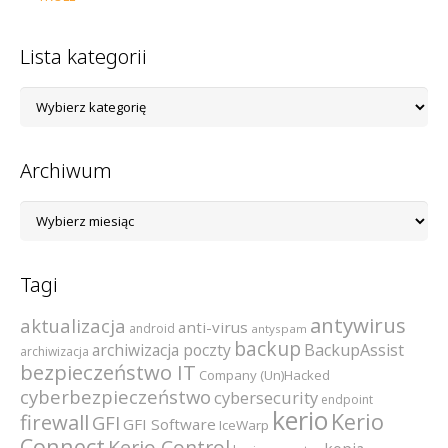
Lista kategorii
Lista
kategorii
Archiwum
Archiwum
Tagi
antywirus
aktualizacja
anti-virus
android
antyspam
backup
archiwizacja poczty
BackupAssist
archiwizacja
bezpieczeństwo IT
Company (Un)Hacked
cyberbezpieczeństwo
cybersecurity
endpoint
kerio
Kerio
firewall
GFI
GFI Software
IceWarp
Connect
Kerio Control