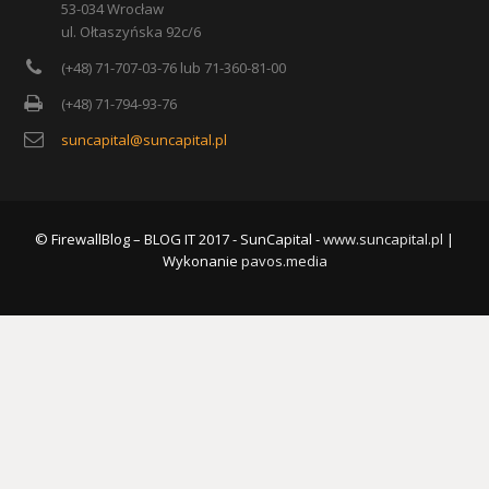
53-034 Wrocław
ul. Ołtaszyńska 92c/6
(+48) 71-707-03-76 lub 71-360-81-00
(+48) 71-794-93-76
suncapital@suncapital.pl
© FirewallBlog – BLOG IT 2017 - SunCapital -
www.suncapital.pl
|
Wykonanie
pavos.media