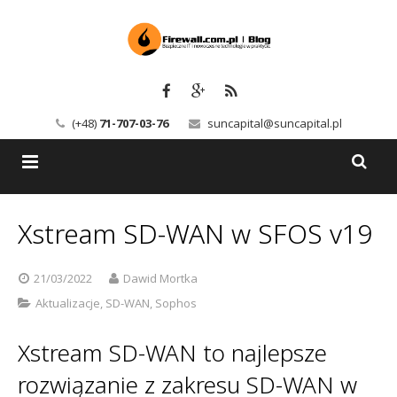
(+48)
71-707-03-76
suncapital@suncapital.pl
Blog
Xstream SD-WAN w SFOS v19
Usługi
Backup-Solutions
21/03/2022
Dawid Mortka
Newsletter
Bezpieczeństwo IT
Aktualizacje
,
SD-WAN
,
Sophos
Szkolenia
Kerio
Xstream SD-WAN to najlepsze
Kontakt
Serwery pocztowe
rozwiązanie z zakresu SD-WAN w