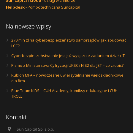
Sun Capital Cloud
- usługi w chmurze
Helpdesk
- Pomoc techniczna Suncapital
Najnowsze wpisy
270 mln zł na cyberbezpieczeństwo samorządów. Jak zbudować
LCC?
Cyberbezpieczeństwo nie jest już wyłącznie zadaniem działu IT
Pismo z Ministerstwa Cyfryzacji UKSC i NIS2 dla JST – co zrobić?
Rublon MFA – nowoczesne uwierzytelnianie wieloskładnikowe
dla firm
Blue Team KIDS – CUH Academy, komiksy edukacyjne i CUH
TROLL
Kontakt
Sun Capital Sp. z o.o.