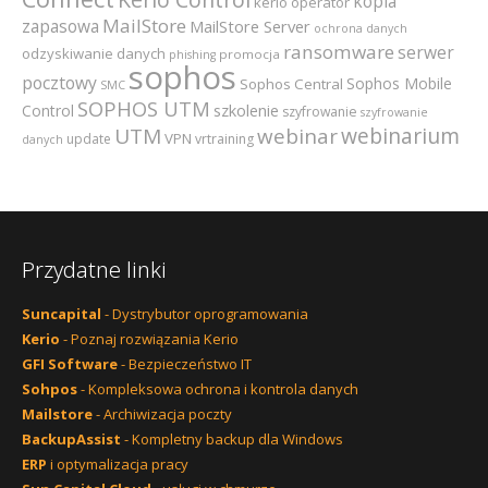
kopia
kerio operator
MailStore
zapasowa
MailStore Server
ochrona danych
ransomware
serwer
odzyskiwanie danych
promocja
phishing
sophos
pocztowy
Sophos Mobile
Sophos Central
SMC
SOPHOS UTM
szkolenie
Control
szyfrowanie
szyfrowanie
webinarium
UTM
webinar
VPN
update
vrtraining
danych
Przydatne linki
Suncapital
- Dystrybutor oprogramowania
Kerio
- Poznaj rozwiązania Kerio
GFI Software
- Bezpieczeństwo IT
Sohpos
- Kompleksowa ochrona i kontrola danych
Mailstore
- Archiwizacja poczty
BackupAssist
- Kompletny backup dla Windows
ERP
i optymalizacja pracy