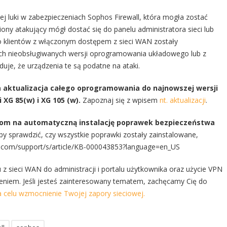
j luki w zabezpieczeniach Sophos Firewall, która mogła zostać
ony atakujący mógł dostać się do panelu administratora sieci lub
do klientów z włączonym dostępem z sieci WAN zostały
zych nieobsługiwanych wersji oprogramowania układowego lub z
e, że urządzenia te są podatne na ataki.
 aktualizacja całego oprogramowania do najnowszej wersji
i XG 85(w) i XG 105 (w).
Zapoznaj się z wpisem
nt. aktualizacji
.
allom na automatyczną instalację poprawek bezpieczeństwa
y sprawdzić, czy wszystkie poprawki zostały zainstalowane,
os.com/support/s/article/KB-000043853?language=en_US
 sieci WAN do administracji i portalu użytkownika oraz użycie VPN
eniem. Jeśli jesteś zainteresowany tematem, zachęcamy Cię do
 celu wzmocnienie Twojej zapory sieciowej.