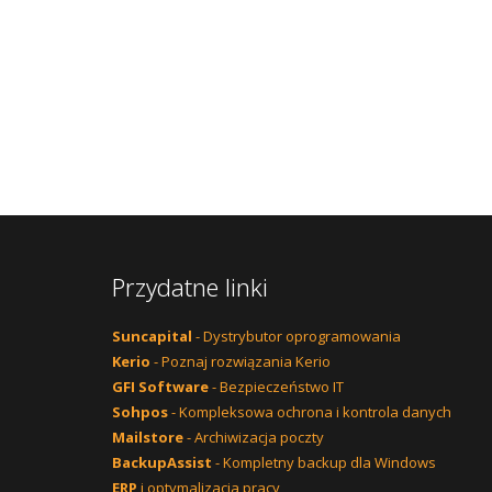
Przydatne linki
Suncapital
- Dystrybutor oprogramowania
Kerio
- Poznaj rozwiązania Kerio
GFI Software
- Bezpieczeństwo IT
Sohpos
- Kompleksowa ochrona i kontrola danych
Mailstore
- Archiwizacja poczty
BackupAssist
- Kompletny backup dla Windows
ERP
i optymalizacja pracy