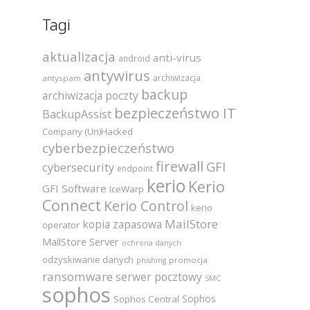
Tagi
aktualizacja
anti-virus
android
antywirus
archiwizacja
antyspam
backup
archiwizacja poczty
bezpieczeństwo IT
BackupAssist
Company (Un)Hacked
cyberbezpieczeństwo
firewall
GFI
cybersecurity
endpoint
kerio
Kerio
GFI Software
IceWarp
Connect
Kerio Control
kerio
MailStore
kopia zapasowa
operator
MailStore Server
ochrona danych
odzyskiwanie danych
promocja
phishing
ransomware
serwer pocztowy
SMC
sophos
Sophos
Sophos Central