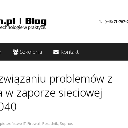
(+48)
71-707-
r
Szkolenia
Kontakt
związaniu problemów z
 w zaporze sieciowej
040
pieczeństwo IT
,
Firewall
,
Poradnik
,
Sophos