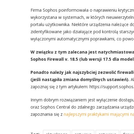
Firma Sophos poinformowała o naprawieniu krytyczne
wykorzystana w systemach, w których nieuwierzytelni
portalu użytkownika. Niektóre urządzenia należące 
zidentyfikowane jako działające pod kontrolą stars
wyłączonymi automatycznymi poprawkami, co powoduj
W związku z tym zalecana jest natychmiastowa
Sophos Firewall v. 18.5 (lub wersji 17.5 dla model
Ponadto należy jak najszybciej zezwolić firew
(jeśli nastąpiła zmiana domyślnych ustawień).
Ab
zapoznaj się z tym artykułem: https://support.soph
Innym dobrym rozwiązaniem jest wyłączenie dostępu z
oraz Sophos Central do zdalnego zarządzania urządz
zapoznania się z
najlepszymi praktykami mającymi na