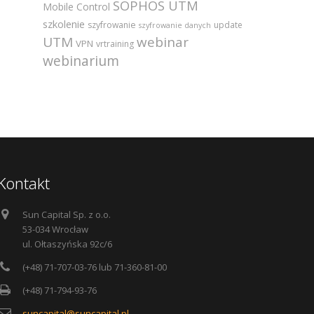
SOPHOS UTM
Mobile Control
szkolenie
szyfrowanie
update
szyfrowanie danych
UTM
webinar
VPN
vrtraining
webinarium
Kontakt
Sun Capital Sp. z o.o.
53-034 Wrocław
ul. Ołtaszyńska 92c/6
(+48) 71-707-03-76 lub 71-360-81-00
(+48) 71-794-93-76
suncapital@suncapital.pl