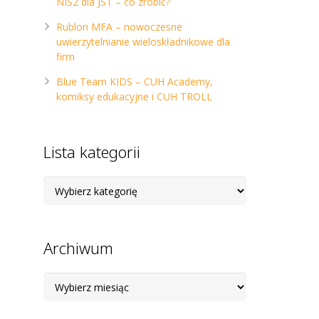
NIS2 dla JST – co zrobić?
Rublon MFA – nowoczesne
uwierzytelnianie wieloskładnikowe dla
firm
Blue Team KIDS – CUH Academy,
komiksy edukacyjne i CUH TROLL
Lista kategorii
Lista
kategorii
Archiwum
Archiwum