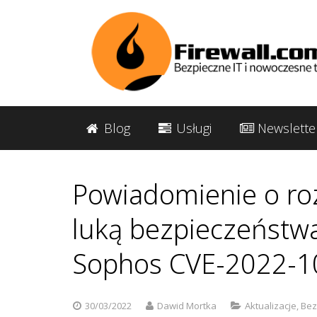
Blog
Usługi
Newslette
Powiadomienie o ro
luką bezpieczeństwa
Sophos CVE-2022-1
30/03/2022
Dawid Mortka
Aktualizacje
,
Bez