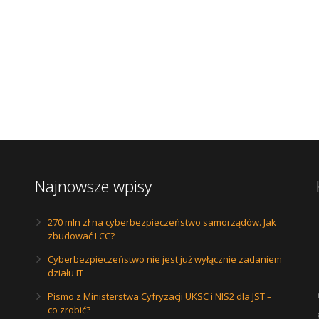
Najnowsze wpisy
270 mln zł na cyberbezpieczeństwo samorządów. Jak
zbudować LCC?
Cyberbezpieczeństwo nie jest już wyłącznie zadaniem
działu IT
Pismo z Ministerstwa Cyfryzacji UKSC i NIS2 dla JST –
co zrobić?