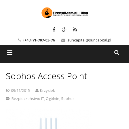
(+48)
71-707-03-76
suncapital@suncapital.pl
Blog
Sophos Access Point
Usługi
Backup-Solutions
09/11/2015
Krzysiek
Newsletter
Bezpieczeństwo IT
Bezpieczeństwo IT
,
Ogólnie
,
Sophos
Szkolenia
Kerio
Kontakt
Serwery pocztowe