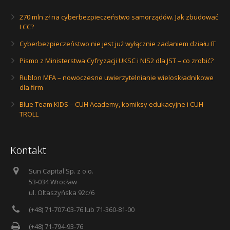
270 mln zł na cyberbezpieczeństwo samorządów. Jak zbudować
LCC?
Cyberbezpieczeństwo nie jest już wyłącznie zadaniem działu IT
Pismo z Ministerstwa Cyfryzacji UKSC i NIS2 dla JST – co zrobić?
Rublon MFA – nowoczesne uwierzytelnianie wieloskładnikowe
dla firm
Blue Team KIDS – CUH Academy, komiksy edukacyjne i CUH
TROLL
Kontakt
Sun Capital Sp. z o.o.
53-034 Wrocław
ul. Ołtaszyńska 92c/6
(+48) 71-707-03-76 lub 71-360-81-00
(+48) 71-794-93-76