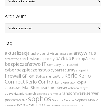
kategorii
Archiwum
Archiwum
Tagi
antywirus
aktualizacja
anti-virus
android
antyspam
backup
archiwizacja poczty
BackupAssist
archiwizacja
bezpieczeństwo IT
Company (Un)Hacked
cyberbezpieczeństwo
cybersecurity
endpoint
kerio
Kerio
firewall
GFI
GFI Software
IceWarp
Connect
Kerio Control
kopia
kerio operator
MailStore
zapasowa
MailStore Server
ochrona danych
ransomware
serwer
odzyskiwanie danych
promocja
phishing
sophos
pocztowy
Sophos Mobile
Sophos Central
SMC
SOPHOS UTM
szkolenie
Control