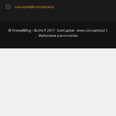
suncapital@suncapital.pl
© FirewallBlog – BLOG IT 2017 - SunCapital -
www.suncapital.pl
|
Wykonanie
pavos.media