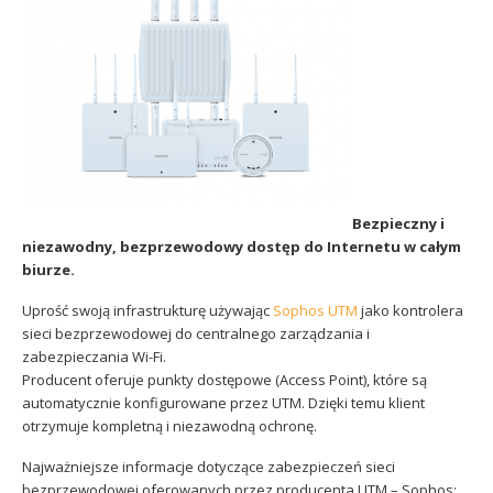
Sophos
Polityka prywatności
Bezpieczny i
niezawodny, bezprzewodowy dostęp do Internetu w całym
biurze.
Uprość swoją infrastrukturę używając
Sophos UTM
jako kontrolera
sieci bezprzewodowej do centralnego zarządzania i
zabezpieczania Wi-Fi.
Producent oferuje punkty dostępowe (Access Point), które są
automatycznie konfigurowane przez UTM. Dzięki temu klient
otrzymuje kompletną i niezawodną ochronę.
Najważniejsze informacje dotyczące zabezpieczeń sieci
bezprzewodowej oferowanych przez producenta UTM – Sophos: