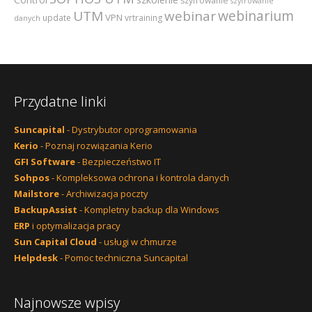
szyfrowanie
szyfrowanie
webinarium
UTM
webinar
VPN
update
vrtraining
danych
Przydatne linki
Suncapital
- Dystrybutor oprogramowania
Kerio
- Poznaj rozwiązania Kerio
GFI Software
- Bezpieczeństwo IT
Sohpos
- Kompleksowa ochrona i kontrola danych
Mailstore
- Archiwizacja poczty
BackupAssist
- Kompletny backup dla Windows
ERP
i optymalizacja pracy
Sun Capital Cloud
- usługi w chmurze
Helpdesk
- Pomoc techniczna Suncapital
Najnowsze wpisy