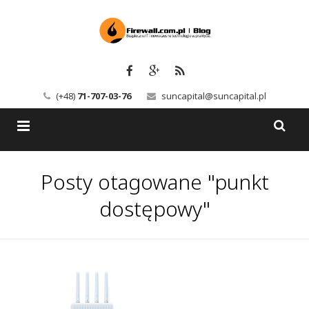
(+48)
71-707-03-76
suncapital@suncapital.pl
Blog
Posty otagowane "punkt
Usługi
Backup-Solutions
dostępowy"
Newsletter
Bezpieczeństwo IT
Szkolenia
Kerio
Kontakt
Serwery pocztowe