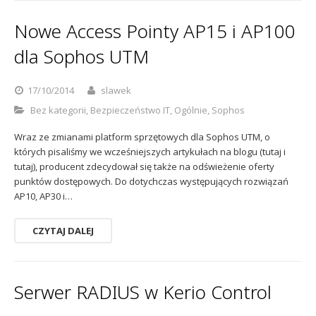
Nowe Access Pointy AP15 i AP100
dla Sophos UTM
17/10/2014
slawek
Bez kategorii
,
Bezpieczeństwo IT
,
Ogólnie
,
Sophos
Wraz ze zmianami platform sprzętowych dla Sophos UTM, o
których pisaliśmy we wcześniejszych artykułach na blogu (tutaj i
tutaj), producent zdecydował się także na odświeżenie oferty
punktów dostępowych. Do dotychczas występujących rozwiązań
AP10, AP30 i…
CZYTAJ DALEJ
Serwer RADIUS w Kerio Control