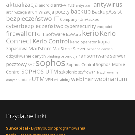
antywirus
aktualizacja
anti-virus
android
antyspam
backup
archiwizacja poczty
BackupAssist
archiwizacja
bezpieczeństwo IT
Company (Un)Hacked
cyberbezpieczeństwo
cybersecurity
endpoint
kerio
Kerio
firewall
GFI
GFI Software
IceWarp
Connect
Kerio Control
kopia
kerio operator
MailStore
zapasowa
MailStore Server
ochrona danych
ransomware
serwer
odzyskiwanie danych
promocja
phishing
sophos
pocztowy
Sophos Mobile
Sophos Central
SMC
SOPHOS UTM
szkolenie
Control
szyfrowanie
szyfrowanie
webinarium
UTM
webinar
VPN
update
vrtraining
danych
Przydatne linki
Suncapital
- Dystrybutor oprogramowania