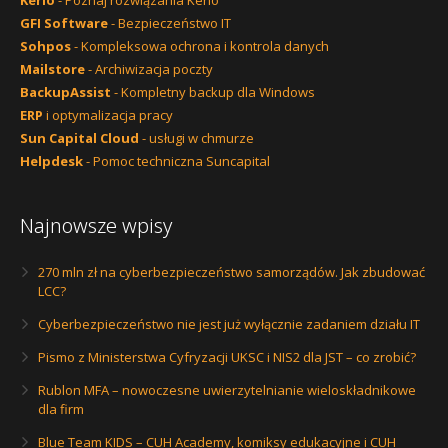
Kerio
- Poznaj rozwiązania Kerio
GFI Software
- Bezpieczeństwo IT
Sohpos
- Kompleksowa ochrona i kontrola danych
Mailstore
- Archiwizacja poczty
BackupAssist
- Kompletny backup dla Windows
ERP
i optymalizacja pracy
Sun Capital Cloud
- usługi w chmurze
Helpdesk
- Pomoc techniczna Suncapital
Najnowsze wpisy
270 mln zł na cyberbezpieczeństwo samorządów. Jak zbudować
LCC?
Cyberbezpieczeństwo nie jest już wyłącznie zadaniem działu IT
Pismo z Ministerstwa Cyfryzacji UKSC i NIS2 dla JST – co zrobić?
Rublon MFA – nowoczesne uwierzytelnianie wieloskładnikowe
dla firm
Blue Team KIDS – CUH Academy, komiksy edukacyjne i CUH