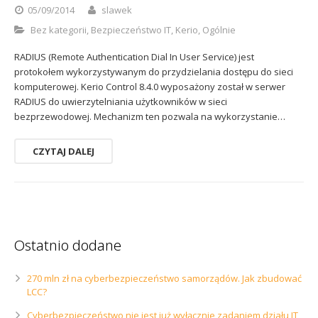
05/09/2014
slawek
Bez kategorii
,
Bezpieczeństwo IT
,
Kerio
,
Ogólnie
RADIUS (Remote Authentication Dial In User Service) jest
protokołem wykorzystywanym do przydzielania dostępu do sieci
komputerowej. Kerio Control 8.4.0 wyposażony został w serwer
RADIUS do uwierzytelniania użytkowników w sieci
bezprzewodowej. Mechanizm ten pozwala na wykorzystanie…
CZYTAJ DALEJ
Ostatnio dodane
270 mln zł na cyberbezpieczeństwo samorządów. Jak zbudować
LCC?
Cyberbezpieczeństwo nie jest już wyłącznie zadaniem działu IT