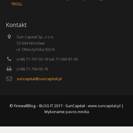
TROLL
Kontakt
Sun Capital Sp. z o.o.
53-034 Wrocław
ul. Ołtaszyńska 92c/6
(+48) 71-707-03-76 lub 71-360-81-00
(+48) 71-794-93-76
suncapital@suncapital.pl
© FirewallBlog – BLOG IT 2017 - SunCapital -
www.suncapital.pl
|
Wykonanie
pavos.media