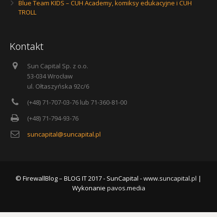
Blue Team KIDS – CUH Academy, komiksy edukacyjne i CUH
TROLL
Kontakt
Sun Capital Sp. z o.o.
53-034 Wrocław
ul. Ołtaszyńska 92c/6
(+48) 71-707-03-76 lub 71-360-81-00
(+48) 71-794-93-76
suncapital@suncapital.pl
© FirewallBlog – BLOG IT 2017 - SunCapital -
www.suncapital.pl
|
Wykonanie
pavos.media