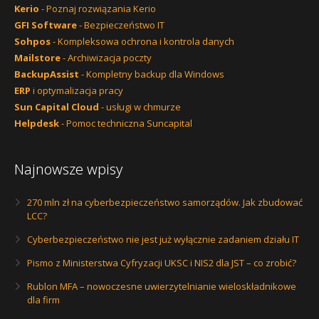
Kerio
- Poznaj rozwiązania Kerio
GFI Software
- Bezpieczeństwo IT
Sohpos
- Kompleksowa ochrona i kontrola danych
Mailstore
- Archiwizacja poczty
BackupAssist
- Kompletny backup dla Windows
ERP
i optymalizacja pracy
Sun Capital Cloud
- usługi w chmurze
Helpdesk
- Pomoc techniczna Suncapital
Najnowsze wpisy
270 mln zł na cyberbezpieczeństwo samorządów. Jak zbudować
LCC?
Cyberbezpieczeństwo nie jest już wyłącznie zadaniem działu IT
Pismo z Ministerstwa Cyfryzacji UKSC i NIS2 dla JST – co zrobić?
Rublon MFA – nowoczesne uwierzytelnianie wieloskładnikowe
dla firm