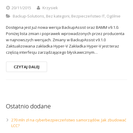
Sophos
Polityka prywatności
20/11/2015
Krzysiek
Backup-Solutions
,
Bez kategorii
,
Bezpieczeństwo IT
,
Ogólnie
Dostępna jest już nowa wersja BackupAssist oraz BAMM v9.1.0.
Poniżej lista zmian i poprawek wprowadzonych przez producenta
w najnowszych wersjach. Zmiany w BackupAssist v9.1.0
Zaktualizowana zakładka Hyper-V Zakładka Hyper-V jest teraz
częścią interfesju zarządzającego błyskawicznym…
CZYTAJ DALEJ
Ostatnio dodane
270 mln zł na cyberbezpieczeństwo samorządów. Jak zbudować
LCC?