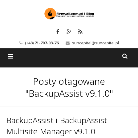
(+48)
71-707-03-76
suncapital@suncapital.pl
Blog
Posty otagowane
Usługi
Backup-Solutions
"BackupAssist v9.1.0"
Newsletter
Bezpieczeństwo IT
Szkolenia
Kerio
BackupAssist i BackupAssist
Multisite Manager v9.1.0
Kontakt
Serwery pocztowe