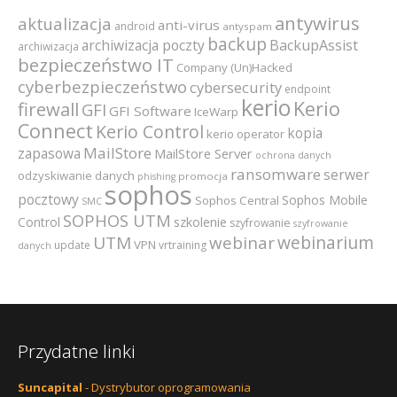
antywirus
aktualizacja
anti-virus
android
antyspam
backup
archiwizacja poczty
BackupAssist
archiwizacja
bezpieczeństwo IT
Company (Un)Hacked
cyberbezpieczeństwo
cybersecurity
endpoint
kerio
Kerio
firewall
GFI
GFI Software
IceWarp
Connect
Kerio Control
kopia
kerio operator
MailStore
zapasowa
MailStore Server
ochrona danych
ransomware
serwer
odzyskiwanie danych
promocja
phishing
sophos
pocztowy
Sophos Mobile
Sophos Central
SMC
SOPHOS UTM
szkolenie
Control
szyfrowanie
szyfrowanie
webinarium
UTM
webinar
VPN
update
vrtraining
danych
Przydatne linki
Suncapital
- Dystrybutor oprogramowania