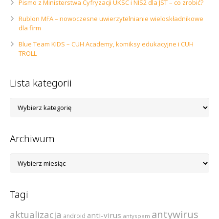
Pismo z Ministerstwa Cyfryzacji UKSC i NIS2 dla JST – co zrobić?
Rublon MFA – nowoczesne uwierzytelnianie wieloskładnikowe
dla firm
Blue Team KIDS – CUH Academy, komiksy edukacyjne i CUH
TROLL
Lista kategorii
Lista
kategorii
Archiwum
Archiwum
Tagi
antywirus
aktualizacja
anti-virus
android
antyspam