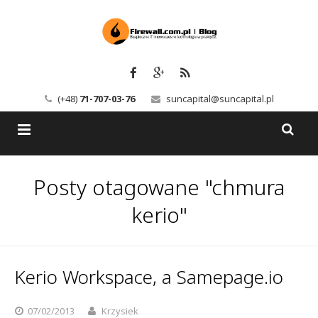
(+48)
71-707-03-76
suncapital@suncapital.pl
Blog
Posty otagowane "chmura
Usługi
Backup-Solutions
kerio"
Newsletter
Bezpieczeństwo IT
Szkolenia
Kerio
Kerio Workspace, a Samepage.io
Kontakt
Serwery pocztowe
07/02/2013
Krzysiek