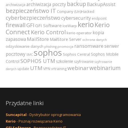
backup
archiwizacja poczty
BackupAssist
archiwizacja
bezpieczeństwo IT
Company (Un)Hacked
cyberbezpieczeństwo
cybersecurity
endpoint
kerio
Kerio
firewall
GFI
GFI Software
IceWarp
Connect
Kerio Control
kopia
kerio operator
MailStore
zapasowa
MailStore Server
ochrona danych
ransomware
serwer
odzyskiwanie danych
promocja
phishing
sophos
pocztowy
Sophos Mobile
Sophos Central
SMC
SOPHOS UTM
szkolenie
Control
szyfrowanie
szyfrowanie
webinarium
UTM
webinar
VPN
update
vrtraining
danych
Przydatne linki
Suncapital
- Dystrybutor oprogramowania
Kerio
- Poznaj rozwiązania Kerio
GFI Software
- Bezpieczeństwo IT