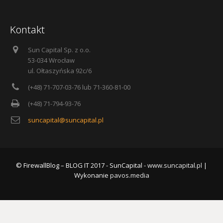
Kontakt
Sun Capital Sp. z o.o.
53-034 Wrocław
ul. Ołtaszyńska 92c/6
(+48) 71-707-03-76 lub 71-360-81-00
(+48) 71-794-93-76
suncapital@suncapital.pl
© FirewallBlog – BLOG IT 2017 - SunCapital -
www.suncapital.pl
|
Wykonanie
pavos.media