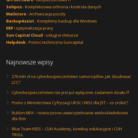
Sohpos
- Kompleksowa ochrona i kontrola danych
Mailstore
- Archiwizacja poczty
BackupAssist
- Kompletny backup dla Windows
ERP
i optymalizacja pracy
Sun Capital Cloud
- usługi w chmurze
Helpdesk
- Pomoc techniczna Suncapital
Najnowsze wpisy
270 mln zł na cyberbezpieczeństwo samorządów. Jak zbudować
LCC?
Cyberbezpieczeństwo nie jest już wyłącznie zadaniem działu IT
Pismo z Ministerstwa Cyfryzacji UKSC i NIS2 dla JST – co zrobić?
Rublon MFA – nowoczesne uwierzytelnianie wieloskładnikowe
dla firm
Blue Team KIDS – CUH Academy, komiksy edukacyjne i CUH
TROLL