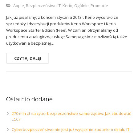
Sophos
Polityka prywatności
Apple
,
Bezpieczeństwo IT
,
Kerio
,
Ogólnie
,
Promocje
Jak już pisaliśmy, z końcem stycznia 2013r. Kerio wycofało ze
sprzedaży i dystrybucji produktów Kerio Workspace i Kerio
Workspace Starter Edition (Free). W zamian otrzymaliśmy od
producenta analogiczną usługę Samepage.io z możliwością także
użytkowania bezpłatnej…
CZYTAJ DALEJ
Ostatnio dodane
270 mln zł na cyberbezpieczeństwo samorządów. Jak zbudować
LCC?
Cyberbezpieczeństwo nie jest już wyłącznie zadaniem działu IT