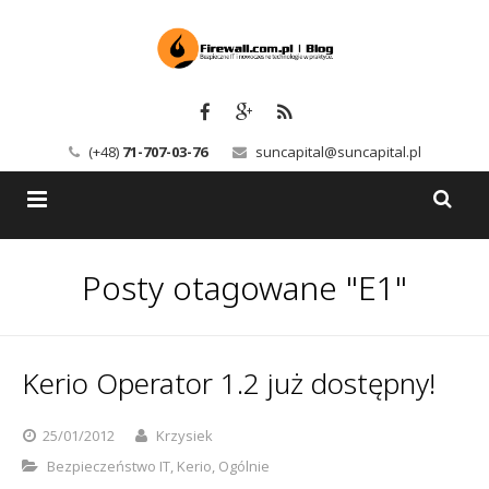
(+48)
71-707-03-76
suncapital@suncapital.pl
Blog
Posty otagowane "E1"
Usługi
Backup-Solutions
Newsletter
Bezpieczeństwo IT
Kerio Operator 1.2 już dostępny!
Szkolenia
Kerio
25/01/2012
Krzysiek
Kontakt
Serwery pocztowe
Bezpieczeństwo IT
,
Kerio
,
Ogólnie