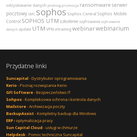
ransomware
serwer
odzyskiwanie danych
promocja
phishing
sophos
pocztowy
Sophos Mobile
Sophos Central
SMC
SOPHOS UTM
szkolenie
Control
szyfrowanie
szyfrowanie
webinarium
UTM
webinar
VPN
update
vrtraining
danych
Przydatne linki
Suncapital
- Dystrybutor oprogramowania
Kerio
- Poznaj rozwiązania Kerio
GFI Software
- Bezpieczeństwo IT
Sohpos
- Kompleksowa ochrona i kontrola danych
Mailstore
- Archiwizacja poczty
BackupAssist
- Kompletny backup dla Windows
ERP
i optymalizacja pracy
Sun Capital Cloud
- usługi w chmurze
Helpdesk
- Pomoc techniczna Suncapital