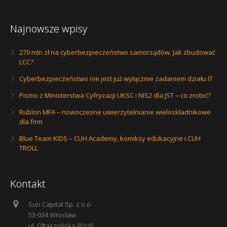
Najnowsze wpisy
270 mln zł na cyberbezpieczeństwo samorządów. Jak zbudować
LCC?
Cyberbezpieczeństwo nie jest już wyłącznie zadaniem działu IT
Pismo z Ministerstwa Cyfryzacji UKSC i NIS2 dla JST – co zrobić?
Rublon MFA – nowoczesne uwierzytelnianie wieloskładnikowe
dla firm
Blue Team KIDS – CUH Academy, komiksy edukacyjne i CUH
TROLL
Kontakt
Sun Capital Sp. z o.o.
53-034 Wrocław
ul. Ołtaszyńska 92c/6