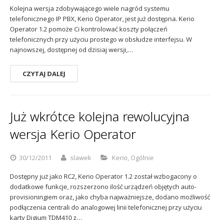
Kolejna wersja zdobywającego wiele nagród systemu
Sophos
Polityka prywatności
telefonicznego IP PBX, Kerio Operator, jest już dostępna. Kerio
Operator 1.2 pomoże Ci kontrolować koszty połączeń
telefonicznych przy użyciu prostego w obsłudze interfejsu. W
najnowszej, dostępnej od dzisiaj wersji,…
CZYTAJ DALEJ
Już wkrótce kolejna rewolucyjna
wersja Kerio Operator
30/12/2011
slawek
Kerio
,
Ogólnie
Dostępny już jako RC2, Kerio Operator 1.2 został wzbogacony o
dodatkowe funkcje, rozszerzono ilość urządzeń objętych auto-
provisioningiem oraz, jako chyba najważniejsze, dodano możliwość
podłączenia centrali do analogowej linii telefonicznej przy użyciu
karty Digium TDM410 z…