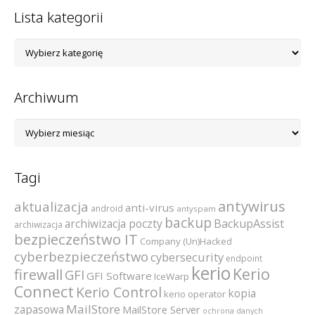
Lista kategorii
Lista
kategorii
Archiwum
Archiwum
Tagi
antywirus
aktualizacja
anti-virus
android
antyspam
backup
archiwizacja poczty
BackupAssist
archiwizacja
bezpieczeństwo IT
Company (Un)Hacked
cyberbezpieczeństwo
cybersecurity
endpoint
kerio
Kerio
firewall
GFI
GFI Software
IceWarp
Connect
Kerio Control
kopia
kerio operator
MailStore
zapasowa
MailStore Server
ochrona danych