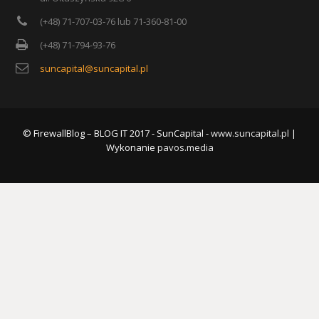
(+48) 71-707-03-76 lub 71-360-81-00
(+48) 71-794-93-76
suncapital@suncapital.pl
© FirewallBlog – BLOG IT 2017 - SunCapital -
www.suncapital.pl
|
Wykonanie
pavos.media