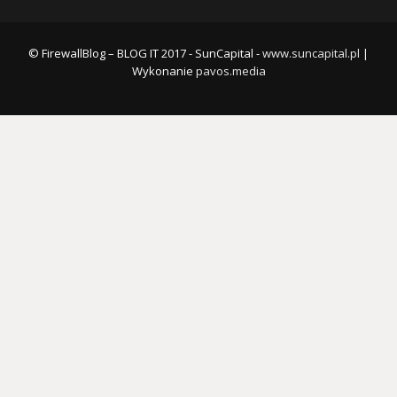
© FirewallBlog – BLOG IT 2017 - SunCapital -
www.suncapital.pl
|
Wykonanie
pavos.media