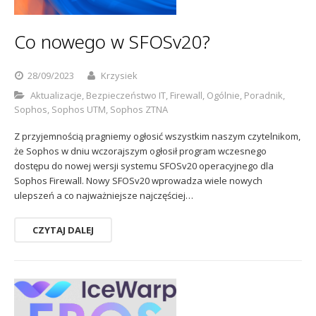
Sophos
Polityka prywatności
Co nowego w SFOSv20?
28/09/2023
Krzysiek
Aktualizacje
,
Bezpieczeństwo IT
,
Firewall
,
Ogólnie
,
Poradnik
,
Sophos
,
Sophos UTM
,
Sophos ZTNA
Z przyjemnością pragniemy ogłosić wszystkim naszym czytelnikom,
że Sophos w dniu wczorajszym ogłosił program wczesnego
dostępu do nowej wersji systemu SFOSv20 operacyjnego dla
Sophos Firewall. Nowy SFOSv20 wprowadza wiele nowych
ulepszeń a co najważniejsze najczęściej…
CZYTAJ DALEJ