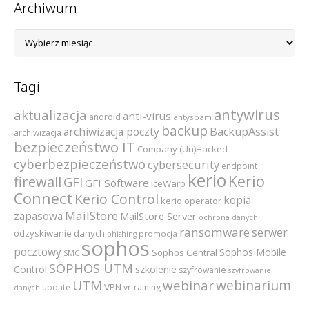
Archiwum
Archiwum
Tagi
antywirus
aktualizacja
anti-virus
android
antyspam
backup
archiwizacja poczty
BackupAssist
archiwizacja
bezpieczeństwo IT
Company (Un)Hacked
cyberbezpieczeństwo
cybersecurity
endpoint
kerio
Kerio
firewall
GFI
GFI Software
IceWarp
Connect
Kerio Control
kopia
kerio operator
MailStore
zapasowa
MailStore Server
ochrona danych
ransomware
serwer
odzyskiwanie danych
promocja
phishing
sophos
pocztowy
Sophos Mobile
Sophos Central
SMC
SOPHOS UTM
szkolenie
Control
szyfrowanie
szyfrowanie
webinarium
UTM
webinar
VPN
update
vrtraining
danych