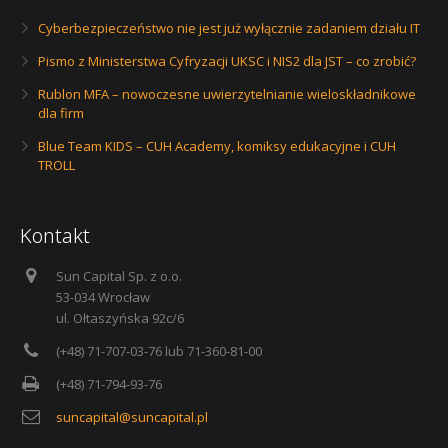
Cyberbezpieczeństwo nie jest już wyłącznie zadaniem działu IT
Pismo z Ministerstwa Cyfryzacji UKSC i NIS2 dla JST – co zrobić?
Rublon MFA – nowoczesne uwierzytelnianie wieloskładnikowe
dla firm
Blue Team KIDS – CUH Academy, komiksy edukacyjne i CUH
TROLL
Kontakt
Sun Capital Sp. z o.o.
53-034 Wrocław
ul. Ołtaszyńska 92c/6
(+48) 71-707-03-76 lub 71-360-81-00
(+48) 71-794-93-76
suncapital@suncapital.pl