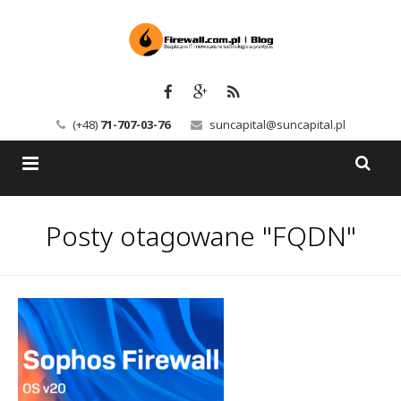
(+48)
71-707-03-76
suncapital@suncapital.pl
Blog
Posty otagowane "FQDN"
Usługi
Backup-Solutions
Newsletter
Bezpieczeństwo IT
Szkolenia
Kerio
Kontakt
Serwery pocztowe