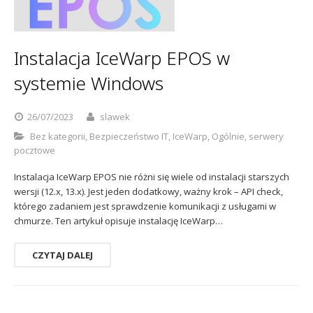
Instalacja IceWarp EPOS w
systemie Windows
26/07/2023
slawek
Bez kategorii
,
Bezpieczeństwo IT
,
IceWarp
,
Ogólnie
,
serwery
pocztowe
Instalacja IceWarp EPOS nie różni się wiele od instalacji starszych
wersji (12.x, 13.x). Jest jeden dodatkowy, ważny krok – API check,
którego zadaniem jest sprawdzenie komunikacji z usługami w
chmurze. Ten artykuł opisuje instalację IceWarp…
CZYTAJ DALEJ