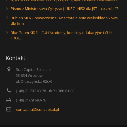
Pismo z Ministerstwa Cyfryzacji UKSC i NIS2 dla JST – co zrobić?
Rublon MFA – nowoczesne uwierzytelnianie wieloskładnikowe
dla firm
Blue Team KIDS – CUH Academy, komiksy edukacyjne i CUH
TROLL
Kontakt
Sun Capital Sp. z o.o.
53-034 Wrocław
ul. Ołtaszyńska 92c/6
(+48) 71-707-03-76 lub 71-360-81-00
(+48) 71-794-93-76
suncapital@suncapital.pl