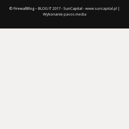
© FirewallBlog – BLOG IT 2017 - SunCapital -
www.suncapital.pl
|
Wykonanie
pavos.media