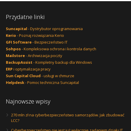
Przydatne linki
Suncapital
- Dystrybutor oprogramowania
Kerio
- Poznaj rozwiązania Kerio
GFI Software
- Bezpieczeństwo IT
Sohpos
- Kompleksowa ochrona i kontrola danych
Mailstore
- Archiwizacja poczty
BackupAssist
- Kompletny backup dla Windows
ERP
i optymalizacja pracy
Sun Capital Cloud
- usługi w chmurze
Helpdesk
- Pomoc techniczna Suncapital
Najnowsze wpisy
270 mln zł na cyberbezpieczeństwo samorządów. Jak zbudować
LCC?
Cyberbezpieczeństwo nie jest już wyłącznie zadaniem działu IT