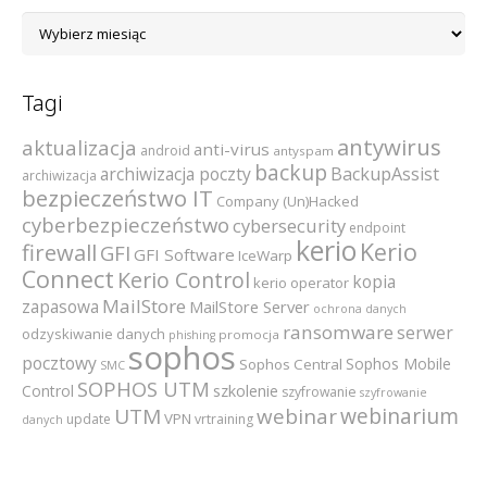
Archiwum
Tagi
antywirus
aktualizacja
anti-virus
android
antyspam
backup
archiwizacja poczty
BackupAssist
archiwizacja
bezpieczeństwo IT
Company (Un)Hacked
cyberbezpieczeństwo
cybersecurity
endpoint
kerio
Kerio
firewall
GFI
GFI Software
IceWarp
Connect
Kerio Control
kopia
kerio operator
MailStore
zapasowa
MailStore Server
ochrona danych
ransomware
serwer
odzyskiwanie danych
promocja
phishing
sophos
pocztowy
Sophos Mobile
Sophos Central
SMC
SOPHOS UTM
szkolenie
Control
szyfrowanie
szyfrowanie
webinarium
UTM
webinar
VPN
update
vrtraining
danych