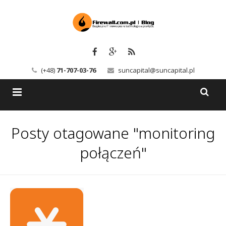
(+48)
71-707-03-76
suncapital@suncapital.pl
Blog
Posty otagowane "monitoring
Usługi
Backup-Solutions
połączeń"
Newsletter
Bezpieczeństwo IT
Szkolenia
Kerio
Kontakt
Serwery pocztowe