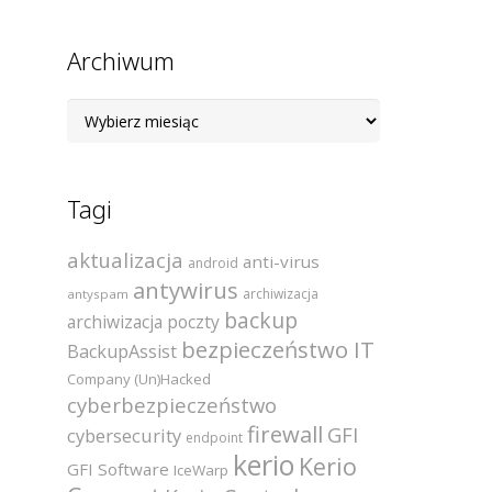
Archiwum
Archiwum
Tagi
aktualizacja
anti-virus
android
antywirus
archiwizacja
antyspam
backup
archiwizacja poczty
bezpieczeństwo IT
BackupAssist
Company (Un)Hacked
cyberbezpieczeństwo
firewall
GFI
cybersecurity
endpoint
kerio
Kerio
GFI Software
IceWarp