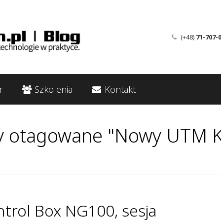
(+48)
71-707-
r
Szkolenia
Kontakt
y otagowane "Nowy UTM K
ontrol Box NG100, sesja