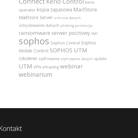
Connect
Kerio Control
kerio
MailStore
kopia zapasowa
operator
MailStore Server
ochrona danych
odzyskiwanie danych
promocja
phishing
ransomware
serwer pocztowy
SMC
sophos
Sophos
Sophos Central
SOPHOS UTM
Mobile Control
szkolenie
szyfrowanie
update
szyfrowanie danych
UTM
webinar
VPN
vrtraining
webinarium
Kontakt