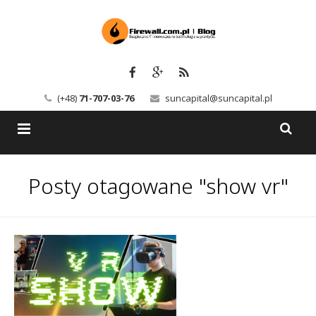
(+48)
71-707-03-76
suncapital@suncapital.pl
Blog
Posty otagowane "show vr"
Usługi
Backup-Solutions
Newsletter
Bezpieczeństwo IT
Szkolenia
Kerio
Kontakt
Serwery pocztowe