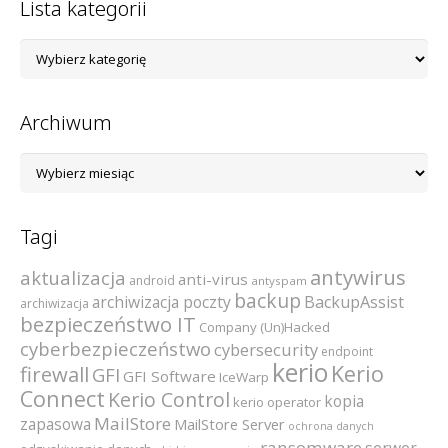
Lista kategorii
Lista
kategorii
Archiwum
Archiwum
Tagi
antywirus
aktualizacja
anti-virus
android
antyspam
backup
archiwizacja poczty
BackupAssist
archiwizacja
bezpieczeństwo IT
Company (Un)Hacked
cyberbezpieczeństwo
cybersecurity
endpoint
kerio
Kerio
firewall
GFI
GFI Software
IceWarp
Connect
Kerio Control
kopia
kerio operator
MailStore
zapasowa
MailStore Server
ochrona danych
ransomware
serwer