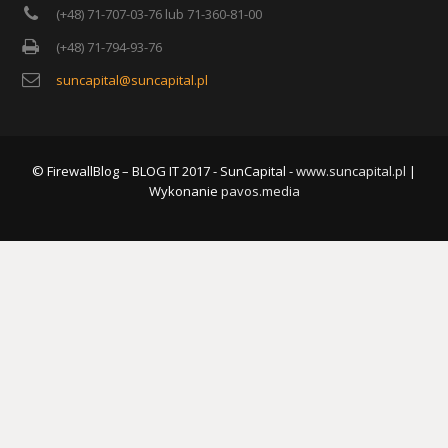
(+48) 71-707-03-76 lub 71-360-81-00
(+48) 71-794-93-76
suncapital@suncapital.pl
© FirewallBlog – BLOG IT 2017 - SunCapital -
www.suncapital.pl
|
Wykonanie
pavos.media