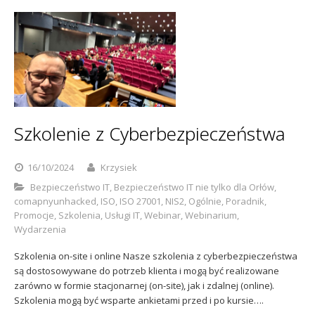
Szkolenie z Cyberbezpieczeństwa
16/10/2024
Krzysiek
Bezpieczeństwo IT
,
Bezpieczeństwo IT nie tylko dla Orłów
,
comapnyunhacked
,
ISO
,
ISO 27001
,
NIS2
,
Ogólnie
,
Poradnik
,
Promocje
,
Szkolenia
,
Usługi IT
,
Webinar
,
Webinarium
,
Wydarzenia
Szkolenia on-site i online Nasze szkolenia z cyberbezpieczeństwa
są dostosowywane do potrzeb klienta i mogą być realizowane
zarówno w formie stacjonarnej (on-site), jak i zdalnej (online).
Szkolenia mogą być wsparte ankietami przed i po kursie….