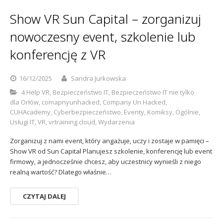
Sophos
Polityka prywatności
Show VR Sun Capital – zorganizuj
nowoczesny event, szkolenie lub
konferencję z VR
16/12/2025
Sandra Jurkowska
4 Help VR
,
Bezpieczeństwo IT
,
Bezpieczeństwo IT nie tylko
dla Orłów
,
comapnyunhacked
,
Company Un Hacked
,
CUHAcademy
,
Cyberbezpieczeństwo
,
Eventy
,
Komiksy
,
Ogólnie
,
Usługi IT
,
VR
,
vrtraining.cloud
,
Wydarzenia
Zorganizuj z nami event, który angażuje, uczy i zostaje w pamięci –
Show VR od Sun Capital Planujesz szkolenie, konferencję lub event
firmowy, a jednocześnie chcesz, aby uczestnicy wynieśli z niego
realną wartość? Dlatego właśnie…
CZYTAJ DALEJ