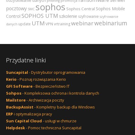
odzyskiwanie danych
promocja
phishing
sophos
pocztowy
Sophos Mobile
Sophos Central
SMC
SOPHOS UTM
szkolenie
Control
szyfrowanie
szyfrowanie
webinarium
UTM
webinar
VPN
update
vrtraining
danych
Przydatne linki
Suncapital
- Dystrybutor oprogramowania
Kerio
- Poznaj rozwiązania Kerio
GFI Software
- Bezpieczeństwo IT
Sohpos
- Kompleksowa ochrona i kontrola danych
Mailstore
- Archiwizacja poczty
BackupAssist
- Kompletny backup dla Windows
ERP
i optymalizacja pracy
Sun Capital Cloud
- usługi w chmurze
Helpdesk
- Pomoc techniczna Suncapital