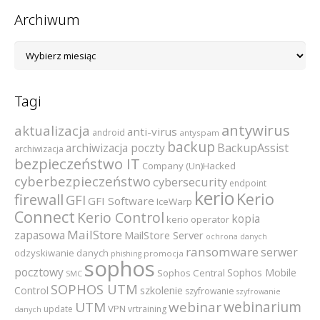
Archiwum
Archiwum
Tagi
antywirus
aktualizacja
anti-virus
android
antyspam
backup
archiwizacja poczty
BackupAssist
archiwizacja
bezpieczeństwo IT
Company (Un)Hacked
cyberbezpieczeństwo
cybersecurity
endpoint
kerio
Kerio
firewall
GFI
GFI Software
IceWarp
Connect
Kerio Control
kopia
kerio operator
MailStore
zapasowa
MailStore Server
ochrona danych
ransomware
serwer
odzyskiwanie danych
promocja
phishing
sophos
pocztowy
Sophos Mobile
Sophos Central
SMC
SOPHOS UTM
szkolenie
Control
szyfrowanie
szyfrowanie
webinarium
UTM
webinar
VPN
update
vrtraining
danych