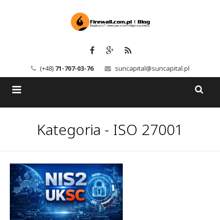
(+48)
71-707-03-76
suncapital@suncapital.pl
Blog
Kategoria - ISO 27001
Usługi
Backup-Solutions
Newsletter
Bezpieczeństwo IT
Szkolenia
Kerio
Kontakt
Serwery pocztowe