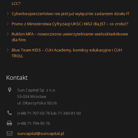
LCC?
Cyberbezpieczeństwo nie jest już wyłącznie zadaniem działu IT
Pismo z Ministerstwa Cyfryzacji UKSC i NIS2 dla JST – co zrobić?
Rublon MFA – nowoczesne uwierzytelnianie wieloskładnikowe
dla firm
Blue Team KIDS – CUH Academy, komiksy edukacyjne i CUH
TROLL
Kontakt
Sun Capital Sp. z o.o.
53-034 Wrocław
ul. Ołtaszyńska 92c/6
(+48) 71-707-03-76 lub 71-360-81-00
(+48) 71-794-93-76
suncapital@suncapital.pl