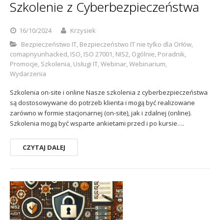
Szkolenie z Cyberbezpieczeństwa
16/10/2024
Krzysiek
Bezpieczeństwo IT
,
Bezpieczeństwo IT nie tylko dla Orłów
,
comapnyunhacked
,
ISO
,
ISO 27001
,
NIS2
,
Ogólnie
,
Poradnik
,
Promocje
,
Szkolenia
,
Usługi IT
,
Webinar
,
Webinarium
,
Wydarzenia
Szkolenia on-site i online Nasze szkolenia z cyberbezpieczeństwa
są dostosowywane do potrzeb klienta i mogą być realizowane
zarówno w formie stacjonarnej (on-site), jak i zdalnej (online).
Szkolenia mogą być wsparte ankietami przed i po kursie….
CZYTAJ DALEJ