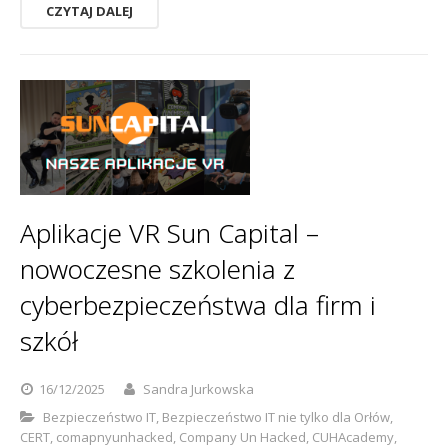
CZYTAJ DALEJ
Aplikacje VR Sun Capital –
nowoczesne szkolenia z
cyberbezpieczeństwa dla firm i
szkół
16/12/2025
Sandra Jurkowska
Bezpieczeństwo IT
,
Bezpieczeństwo IT nie tylko dla Orłów
,
CERT
,
comapnyunhacked
,
Company Un Hacked
,
CUHAcademy
,