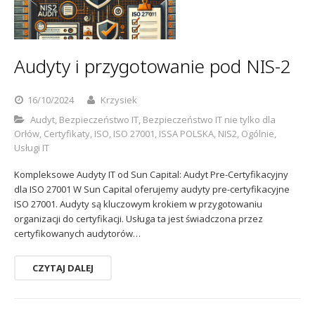
Audyty i przygotowanie pod NIS-2
16/10/2024
Krzysiek
Audyt
,
Bezpieczeństwo IT
,
Bezpieczeństwo IT nie tylko dla
Orłów
,
Certyfikaty
,
ISO
,
ISO 27001
,
ISSA POLSKA
,
NIS2
,
Ogólnie
,
Usługi IT
Kompleksowe Audyty IT od Sun Capital: Audyt Pre-Certyfikacyjny
dla ISO 27001 W Sun Capital oferujemy audyty pre-certyfikacyjne
ISO 27001. Audyty są kluczowym krokiem w przygotowaniu
organizacji do certyfikacji. Usługa ta jest świadczona przez
certyfikowanych audytorów…
CZYTAJ DALEJ