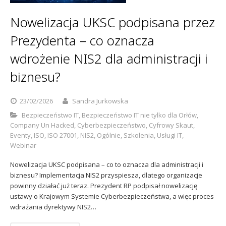
Sophos
Polityka prywatności
Nowelizacja UKSC podpisana przez
Prezydenta – co oznacza
wdrożenie NIS2 dla administracji i
biznesu?
23/02/2026
Sandra Jurkowska
Bezpieczeństwo IT
,
Bezpieczeństwo IT nie tylko dla Orłów
,
Company Un Hacked
,
Cyberbezpieczeństwo
,
Cyfrowy Skaut
,
Eventy
,
ISO
,
ISO 27001
,
NIS2
,
Ogólnie
,
Szkolenia
,
Usługi IT
,
Webinar
Nowelizacja UKSC podpisana – co to oznacza dla administracji i
biznesu? Implementacja NIS2 przyspiesza, dlatego organizacje
powinny działać już teraz. Prezydent RP podpisał nowelizację
ustawy o Krajowym Systemie Cyberbezpieczeństwa, a więc proces
wdrażania dyrektywy NIS2…