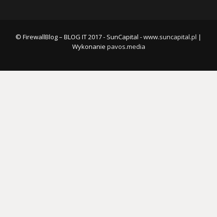
© FirewallBlog – BLOG IT 2017 - SunCapital -
www.suncapital.pl
|
Wykonanie
pavos.media