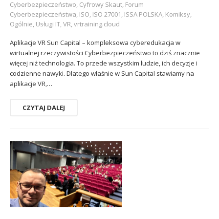
Cyberbezpieczeństwo
,
Cyfrowy Skaut
,
Forum
Cyberbezpieczeństwa
,
ISO
,
ISO 27001
,
ISSA POLSKA
,
Komiksy
,
Ogólnie
,
Usługi IT
,
VR
,
vrtraining.cloud
Aplikacje VR Sun Capital – kompleksowa cyberedukacja w
wirtualnej rzeczywistości Cyberbezpieczeństwo to dziś znacznie
więcej niż technologia. To przede wszystkim ludzie, ich decyzje i
codzienne nawyki. Dlatego właśnie w Sun Capital stawiamy na
aplikacje VR,…
CZYTAJ DALEJ