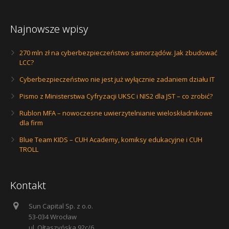
Najnowsze wpisy
270 mln zł na cyberbezpieczeństwo samorządów. Jak zbudować
LCC?
Cyberbezpieczeństwo nie jest już wyłącznie zadaniem działu IT
Pismo z Ministerstwa Cyfryzacji UKSC i NIS2 dla JST – co zrobić?
Rublon MFA – nowoczesne uwierzytelnianie wieloskładnikowe
dla firm
Blue Team KIDS – CUH Academy, komiksy edukacyjne i CUH
TROLL
Kontakt
Sun Capital Sp. z o.o.
53-034 Wrocław
ul. Ołtaszyńska 92c/6