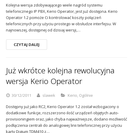
Kolejna wersja zdobywającego wiele nagród systemu
Sophos
Polityka prywatności
telefonicznego IP PBX, Kerio Operator, jest już dostępna. Kerio
Operator 1.2 pomoże Ci kontrolować koszty połączeń
telefonicznych przy użyciu prostego w obsłudze interfejsu. W
najnowszej, dostępnej od dzisiaj wersji,…
CZYTAJ DALEJ
Już wkrótce kolejna rewolucyjna
wersja Kerio Operator
30/12/2011
slawek
Kerio
,
Ogólnie
Dostępny już jako RC2, Kerio Operator 1.2 został wzbogacony o
dodatkowe funkcje, rozszerzono ilość urządzeń objętych auto-
provisioningiem oraz, jako chyba najważniejsze, dodano możliwość
podłączenia centrali do analogowej linii telefonicznej przy użyciu
karty Digium TDM410 z…