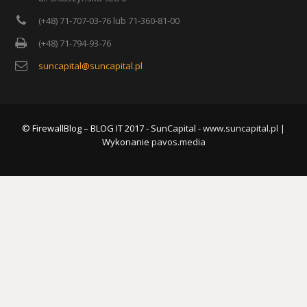
(+48) 71-707-03-76 lub 71-360-81-00
(+48) 71-794-93-76
suncapital@suncapital.pl
© FirewallBlog – BLOG IT 2017 - SunCapital -
www.suncapital.pl
|
Wykonanie
pavos.media