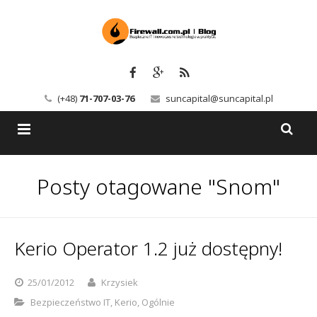
(+48)
71-707-03-76
suncapital@suncapital.pl
Blog
Posty otagowane "Snom"
Usługi
Backup-Solutions
Newsletter
Bezpieczeństwo IT
Kerio Operator 1.2 już dostępny!
Szkolenia
Kerio
25/01/2012
Krzysiek
Kontakt
Serwery pocztowe
Bezpieczeństwo IT
,
Kerio
,
Ogólnie