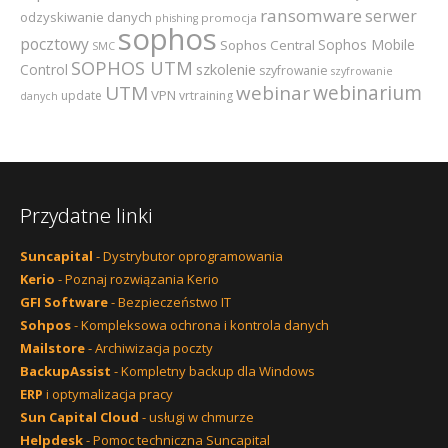
ransomware
serwer
odzyskiwanie danych
promocja
phishing
sophos
pocztowy
Sophos Mobile
Sophos Central
SMC
SOPHOS UTM
szkolenie
Control
szyfrowanie
szyfrowanie
webinarium
UTM
webinar
VPN
update
vrtraining
danych
Przydatne linki
Suncapital
- Dystrybutor oprogramowania
Kerio
- Poznaj rozwiązania Kerio
GFI Software
- Bezpieczeństwo IT
Sohpos
- Kompleksowa ochrona i kontrola danych
Mailstore
- Archiwizacja poczty
BackupAssist
- Kompletny backup dla Windows
ERP
i optymalizacja pracy
Sun Capital Cloud
- usługi w chmurze
Helpdesk
- Pomoc techniczna Suncapital