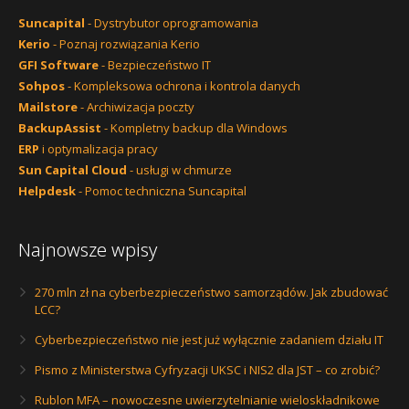
Suncapital
- Dystrybutor oprogramowania
Kerio
- Poznaj rozwiązania Kerio
GFI Software
- Bezpieczeństwo IT
Sohpos
- Kompleksowa ochrona i kontrola danych
Mailstore
- Archiwizacja poczty
BackupAssist
- Kompletny backup dla Windows
ERP
i optymalizacja pracy
Sun Capital Cloud
- usługi w chmurze
Helpdesk
- Pomoc techniczna Suncapital
Najnowsze wpisy
270 mln zł na cyberbezpieczeństwo samorządów. Jak zbudować
LCC?
Cyberbezpieczeństwo nie jest już wyłącznie zadaniem działu IT
Pismo z Ministerstwa Cyfryzacji UKSC i NIS2 dla JST – co zrobić?
Rublon MFA – nowoczesne uwierzytelnianie wieloskładnikowe