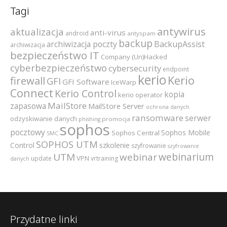
Tagi
antywirus
aktualizacja
anti-virus
android
antyspam
backup
archiwizacja poczty
BackupAssist
archiwizacja
bezpieczeństwo IT
Company (Un)Hacked
cyberbezpieczeństwo
cybersecurity
endpoint
kerio
Kerio
firewall
GFI
GFI Software
IceWarp
Connect
Kerio Control
kopia
kerio operator
MailStore
zapasowa
MailStore Server
ochrona danych
ransomware
serwer
odzyskiwanie danych
promocja
phishing
sophos
pocztowy
Sophos Mobile
Sophos Central
SMC
SOPHOS UTM
szkolenie
Control
szyfrowanie
szyfrowanie
webinarium
UTM
webinar
VPN
update
vrtraining
danych
Przydatne linki