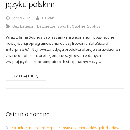
języku polskim
Sophos
Polityka prywatności
04/02/2014
slawek
Bez kategorii
,
Bezpieczeństwo IT
,
Ogólnie
,
Sophos
Wraz z firmą Sophos zapraszamy na webinarium poświęcone
nowej wersji oprogramowania do szyfrowania SafeGuard
Enterprise 6.1. Najnowsza edycja produktu oferuje sprawdzone i
znane od wielu lat profesjonalne szyfrowanie danych
znajdujących się na: komputerach stacjonarnych czy…
CZYTAJ DALEJ
Ostatnio dodane
270 mln zł na cyberbezpieczeństwo samorządów. Jak zbudować