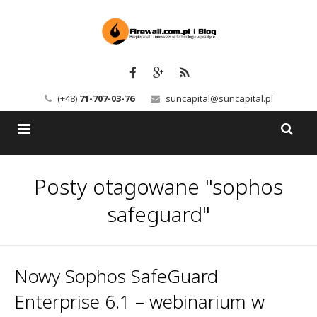
(+48)
71-707-03-76
suncapital@suncapital.pl
Blog
Posty otagowane "sophos
Usługi
Backup-Solutions
safeguard"
Newsletter
Bezpieczeństwo IT
Szkolenia
Kerio
Nowy Sophos SafeGuard
Enterprise 6.1 – webinarium w
Kontakt
Serwery pocztowe