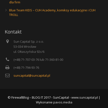
dla firm
Blue Team KIDS – CUH Academy, komiksy edukacyjne i CUH
TROLL
Kontakt
Sun Capital Sp. z o.o.
53-034 Wrocław
ul. Ołtaszyńska 92c/6
(+48) 71-707-03-76 lub 71-360-81-00
(+48) 71-794-93-76
suncapital@suncapital.pl
© FirewallBlog – BLOG IT 2017 - SunCapital -
www.suncapital.pl
|
Wykonanie
pavos.media