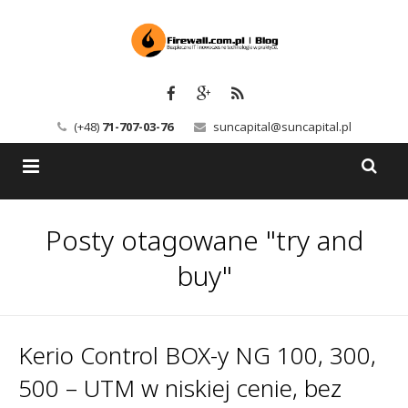
(+48)
71-707-03-76
suncapital@suncapital.pl
Blog
Posty otagowane "try and
Usługi
Backup-Solutions
buy"
Newsletter
Bezpieczeństwo IT
Szkolenia
Kerio
Kerio Control BOX-y NG 100, 300,
500 – UTM w niskiej cenie, bez
Kontakt
Serwery pocztowe