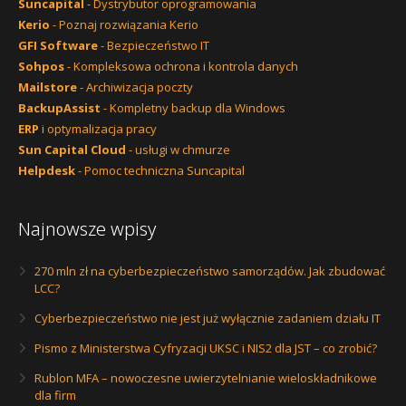
Suncapital
- Dystrybutor oprogramowania
Kerio
- Poznaj rozwiązania Kerio
GFI Software
- Bezpieczeństwo IT
Sohpos
- Kompleksowa ochrona i kontrola danych
Mailstore
- Archiwizacja poczty
BackupAssist
- Kompletny backup dla Windows
ERP
i optymalizacja pracy
Sun Capital Cloud
- usługi w chmurze
Helpdesk
- Pomoc techniczna Suncapital
Najnowsze wpisy
270 mln zł na cyberbezpieczeństwo samorządów. Jak zbudować
LCC?
Cyberbezpieczeństwo nie jest już wyłącznie zadaniem działu IT
Pismo z Ministerstwa Cyfryzacji UKSC i NIS2 dla JST – co zrobić?
Rublon MFA – nowoczesne uwierzytelnianie wieloskładnikowe
dla firm