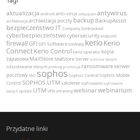
Tagi
antywirus
aktualizacja
anti-virus
android
antyspam
backup
archiwizacja poczty
BackupAssist
archiwizacja
bezpieczeństwo IT
Company (Un)Hacked
cyberbezpieczeństwo
cybersecurity
endpoint
kerio
Kerio
firewall
GFI
GFI Software
IceWarp
Connect
Kerio Control
kopia
kerio operator
MailStore
zapasowa
MailStore Server
ochrona danych
ransomware
serwer
odzyskiwanie danych
promocja
phishing
sophos
pocztowy
Sophos Mobile
Sophos Central
SMC
SOPHOS UTM
szkolenie
Control
szyfrowanie
szyfrowanie
webinarium
UTM
webinar
VPN
update
vrtraining
danych
Przydatne linki