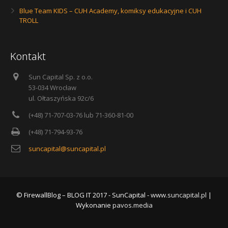
Blue Team KIDS – CUH Academy, komiksy edukacyjne i CUH
TROLL
Kontakt
Sun Capital Sp. z o.o.
53-034 Wrocław
ul. Ołtaszyńska 92c/6
(+48) 71-707-03-76 lub 71-360-81-00
(+48) 71-794-93-76
suncapital@suncapital.pl
© FirewallBlog – BLOG IT 2017 - SunCapital -
www.suncapital.pl
|
Wykonanie
pavos.media