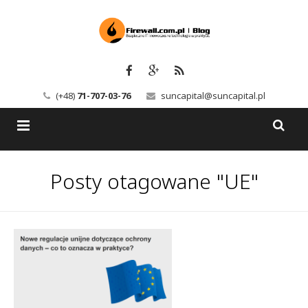
(+48)
71-707-03-76
suncapital@suncapital.pl
Blog
Posty otagowane "UE"
Usługi
Backup-Solutions
Newsletter
Bezpieczeństwo IT
Szkolenia
Kerio
Kontakt
Serwery pocztowe