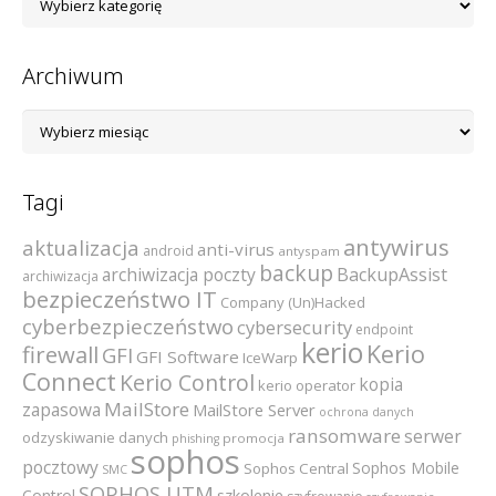
kategorii
Archiwum
Archiwum
Tagi
antywirus
aktualizacja
anti-virus
android
antyspam
backup
archiwizacja poczty
BackupAssist
archiwizacja
bezpieczeństwo IT
Company (Un)Hacked
cyberbezpieczeństwo
cybersecurity
endpoint
kerio
Kerio
firewall
GFI
GFI Software
IceWarp
Connect
Kerio Control
kopia
kerio operator
MailStore
zapasowa
MailStore Server
ochrona danych
ransomware
serwer
odzyskiwanie danych
promocja
phishing
sophos
pocztowy
Sophos Mobile
Sophos Central
SMC
SOPHOS UTM
szkolenie
Control