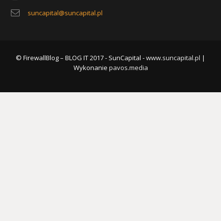
suncapital@suncapital.pl
© FirewallBlog – BLOG IT 2017 - SunCapital -
www.suncapital.pl
|
Wykonanie
pavos.media