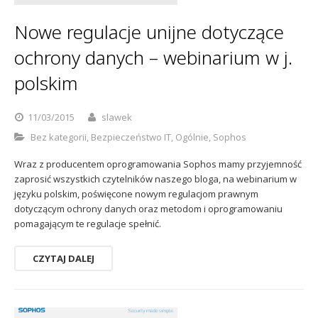
Sophos
Polityka prywatności
Nowe regulacje unijne dotyczące
ochrony danych – webinarium w j.
polskim
11/03/2015
slawek
Bez kategorii
,
Bezpieczeństwo IT
,
Ogólnie
,
Sophos
Wraz z producentem oprogramowania Sophos mamy przyjemność
zaprosić wszystkich czytelników naszego bloga, na webinarium w
języku polskim, poświęcone nowym regulacjom prawnym
dotyczącym ochrony danych oraz metodom i oprogramowaniu
pomagającym te regulacje spełnić.
CZYTAJ DALEJ