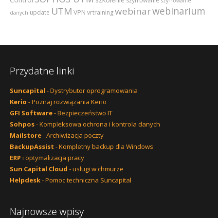
szyfrowanie
szyfrowanie
webinarium
UTM
webinar
VPN
update
vrtraining
danych
Przydatne linki
Suncapital
- Dystrybutor oprogramowania
Kerio
- Poznaj rozwiązania Kerio
GFI Software
- Bezpieczeństwo IT
Sohpos
- Kompleksowa ochrona i kontrola danych
Mailstore
- Archiwizacja poczty
BackupAssist
- Kompletny backup dla Windows
ERP
i optymalizacja pracy
Sun Capital Cloud
- usługi w chmurze
Helpdesk
- Pomoc techniczna Suncapital
Najnowsze wpisy