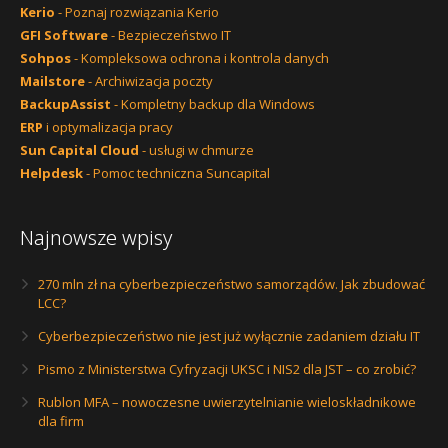
Kerio
- Poznaj rozwiązania Kerio
GFI Software
- Bezpieczeństwo IT
Sohpos
- Kompleksowa ochrona i kontrola danych
Mailstore
- Archiwizacja poczty
BackupAssist
- Kompletny backup dla Windows
ERP
i optymalizacja pracy
Sun Capital Cloud
- usługi w chmurze
Helpdesk
- Pomoc techniczna Suncapital
Najnowsze wpisy
270 mln zł na cyberbezpieczeństwo samorządów. Jak zbudować
LCC?
Cyberbezpieczeństwo nie jest już wyłącznie zadaniem działu IT
Pismo z Ministerstwa Cyfryzacji UKSC i NIS2 dla JST – co zrobić?
Rublon MFA – nowoczesne uwierzytelnianie wieloskładnikowe
dla firm