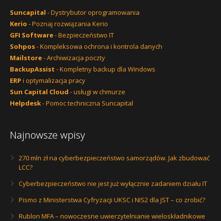
Suncapital
- Dystrybutor oprogramowania
Kerio
- Poznaj rozwiązania Kerio
GFI Software
- Bezpieczeństwo IT
Sohpos
- Kompleksowa ochrona i kontrola danych
Mailstore
- Archiwizacja poczty
BackupAssist
- Kompletny backup dla Windows
ERP
i optymalizacja pracy
Sun Capital Cloud
- usługi w chmurze
Helpdesk
- Pomoc techniczna Suncapital
Najnowsze wpisy
270 mln zł na cyberbezpieczeństwo samorządów. Jak zbudować
LCC?
Cyberbezpieczeństwo nie jest już wyłącznie zadaniem działu IT
Pismo z Ministerstwa Cyfryzacji UKSC i NIS2 dla JST – co zrobić?
Rublon MFA – nowoczesne uwierzytelnianie wieloskładnikowe