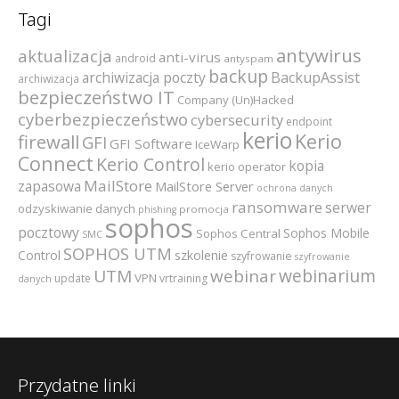
Tagi
antywirus
aktualizacja
anti-virus
android
antyspam
backup
archiwizacja poczty
BackupAssist
archiwizacja
bezpieczeństwo IT
Company (Un)Hacked
cyberbezpieczeństwo
cybersecurity
endpoint
kerio
Kerio
firewall
GFI
GFI Software
IceWarp
Connect
Kerio Control
kopia
kerio operator
MailStore
zapasowa
MailStore Server
ochrona danych
ransomware
serwer
odzyskiwanie danych
promocja
phishing
sophos
pocztowy
Sophos Mobile
Sophos Central
SMC
SOPHOS UTM
szkolenie
Control
szyfrowanie
szyfrowanie
webinarium
UTM
webinar
VPN
update
vrtraining
danych
Przydatne linki