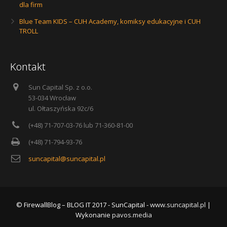
dla firm
Blue Team KIDS – CUH Academy, komiksy edukacyjne i CUH
TROLL
Kontakt
Sun Capital Sp. z o.o.
53-034 Wrocław
ul. Ołtaszyńska 92c/6
(+48) 71-707-03-76 lub 71-360-81-00
(+48) 71-794-93-76
suncapital@suncapital.pl
© FirewallBlog – BLOG IT 2017 - SunCapital -
www.suncapital.pl
|
Wykonanie
pavos.media