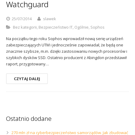
Watchguard
Sophos
Polityka prywatności
25/07/2014
slawek
Bez kategorii
,
Bezpieczeństwo IT
,
Ogólnie
,
Sophos
Na początku tego roku Sophos wprowadził nową serię urządzeń
zabezpieczających UTM i jednocześnie zapowiadał, że będą one
znacznie szybsze, m.in. dzięki zastosowaniu nowych procesorów i
szybkich dysków SSD. Ostatnio producent z Abingdon przedstawił
raport, przygotowany…
CZYTAJ DALEJ
Ostatnio dodane
270 mln zł na cyberbezpieczeństwo samorządów. Jak zbudować