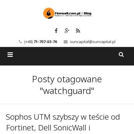
(+48)
71-707-03-76
suncapital@suncapital.pl
Blog
Posty otagowane
Usługi
Backup-Solutions
"watchguard"
Newsletter
Bezpieczeństwo IT
Szkolenia
Kerio
Sophos UTM szybszy w teście od
Fortinet, Dell SonicWall i
Kontakt
Serwery pocztowe