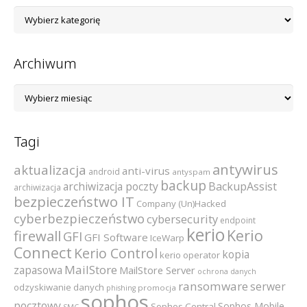
Lista
kategorii
Archiwum
Archiwum
Tagi
antywirus
aktualizacja
anti-virus
android
antyspam
backup
archiwizacja poczty
BackupAssist
archiwizacja
bezpieczeństwo IT
Company (Un)Hacked
cyberbezpieczeństwo
cybersecurity
endpoint
kerio
Kerio
firewall
GFI
GFI Software
IceWarp
Connect
Kerio Control
kopia
kerio operator
MailStore
zapasowa
MailStore Server
ochrona danych
ransomware
serwer
odzyskiwanie danych
promocja
phishing
sophos
pocztowy
Sophos Mobile
Sophos Central
SMC