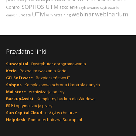
SOPHOS UTM
szkolenie
Control
szyfrowanie
szyfrowanie
webinarium
UTM
webinar
VPN
update
vrtraining
danych
Przydatne linki
Suncapital
- Dystrybutor oprogramowania
Kerio
- Poznaj rozwiązania Kerio
GFI Software
- Bezpieczeństwo IT
Sohpos
- Kompleksowa ochrona i kontrola danych
Mailstore
- Archiwizacja poczty
BackupAssist
- Kompletny backup dla Windows
ERP
i optymalizacja pracy
Sun Capital Cloud
- usługi w chmurze
Helpdesk
- Pomoc techniczna Suncapital