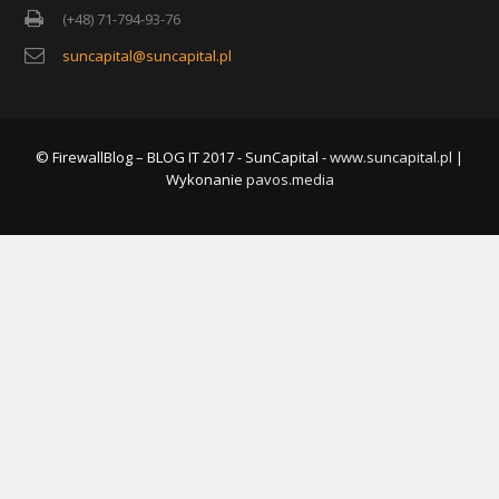
(+48) 71-794-93-76
suncapital@suncapital.pl
© FirewallBlog – BLOG IT 2017 - SunCapital -
www.suncapital.pl
|
Wykonanie
pavos.media