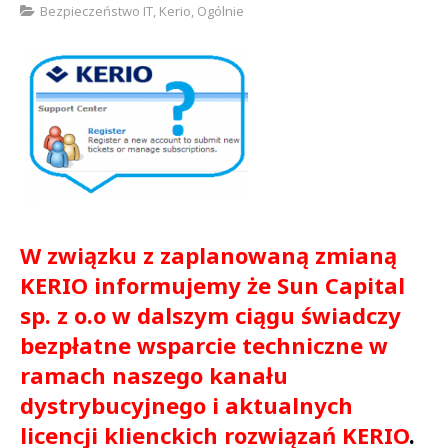
Bezpieczeństwo IT
,
Kerio
,
Ogólnie
Sophos
Polityka prywatności
W związku z zaplanowaną zmianą
KERIO informujemy że Sun Capital
sp. z o.o w dalszym ciągu świadczy
bezpłatne wsparcie techniczne w
ramach naszego kanału
dystrybucyjnego i aktualnych
licencji klienckich rozwiązań KERIO
.