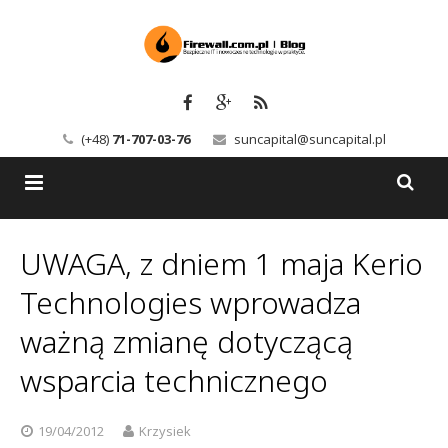
(+48)
71-707-03-76
suncapital@suncapital.pl
Blog
UWAGA, z dniem 1 maja Kerio
Usługi
Backup-Solutions
Technologies wprowadza
Newsletter
Bezpieczeństwo IT
ważną zmianę dotyczącą
wsparcia technicznego
Szkolenia
Kerio
Kontakt
Serwery pocztowe
19/04/2012
Krzysiek