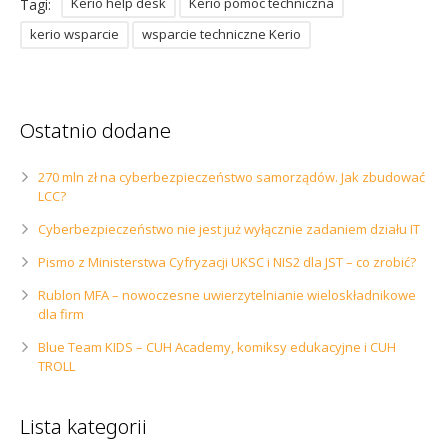
Kerio help desk
Kerio pomoc techniczna
Tagi:
kerio wsparcie
wsparcie techniczne Kerio
Ostatnio dodane
270 mln zł na cyberbezpieczeństwo samorządów. Jak zbudować
LCC?
Cyberbezpieczeństwo nie jest już wyłącznie zadaniem działu IT
Pismo z Ministerstwa Cyfryzacji UKSC i NIS2 dla JST – co zrobić?
Rublon MFA – nowoczesne uwierzytelnianie wieloskładnikowe
dla firm
Blue Team KIDS – CUH Academy, komiksy edukacyjne i CUH
TROLL
Lista kategorii