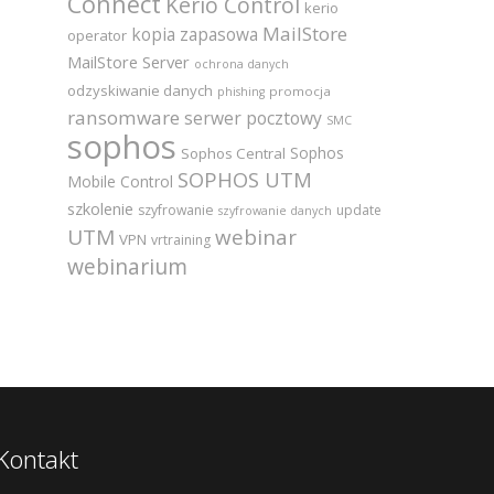
Connect
Kerio Control
kerio
MailStore
kopia zapasowa
operator
MailStore Server
ochrona danych
odzyskiwanie danych
promocja
phishing
ransomware
serwer pocztowy
SMC
sophos
Sophos
Sophos Central
SOPHOS UTM
Mobile Control
szkolenie
szyfrowanie
update
szyfrowanie danych
UTM
webinar
VPN
vrtraining
webinarium
Kontakt