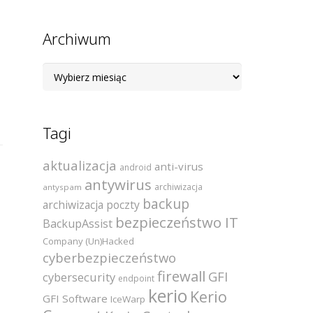
Archiwum
Archiwum
Tagi
aktualizacja
anti-virus
android
antywirus
archiwizacja
antyspam
backup
archiwizacja poczty
bezpieczeństwo IT
BackupAssist
Company (Un)Hacked
cyberbezpieczeństwo
firewall
GFI
cybersecurity
endpoint
kerio
Kerio
GFI Software
IceWarp