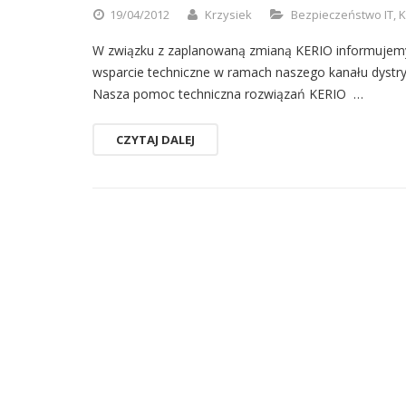
19/04/2012
Krzysiek
Bezpieczeństwo IT
,
K
W związku z zaplanowaną zmianą KERIO informujemy ż
wsparcie techniczne w ramach naszego kanału dystrybu
Nasza pomoc techniczna rozwiązań KERIO …
CZYTAJ DALEJ