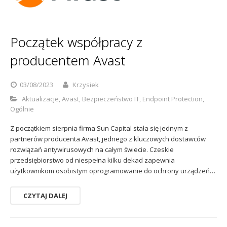
Sophos
Polityka prywatności
Początek współpracy z
producentem Avast
03/08/2023
Krzysiek
Aktualizacje
,
Avast
,
Bezpieczeństwo IT
,
Endpoint Protection
,
Ogólnie
Z początkiem sierpnia firma Sun Capital stała się jednym z
partnerów producenta Avast, jednego z kluczowych dostawców
rozwiązań antywirusowych na całym świecie. Czeskie
przedsiębiorstwo od niespełna kilku dekad zapewnia
użytkownikom osobistym oprogramowanie do ochrony urządzeń…
CZYTAJ DALEJ