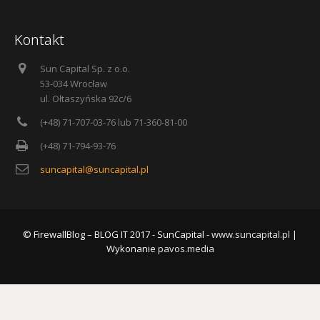
Kontakt
Sun Capital Sp. z o.o.
53-034 Wrocław
ul. Ołtaszyńska 92c/6
(+48) 71-707-03-76 lub 71-360-81-00
(+48) 71-794-93-76
suncapital@suncapital.pl
© FirewallBlog – BLOG IT 2017 - SunCapital -
www.suncapital.pl
|
Wykonanie
pavos.media