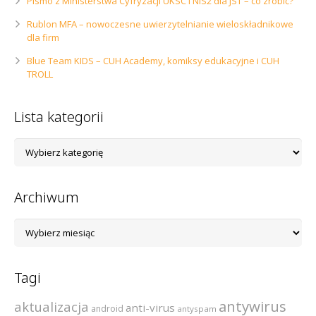
Pismo z Ministerstwa Cyfryzacji UKSC i NIS2 dla JST – co zrobić?
Rublon MFA – nowoczesne uwierzytelnianie wieloskładnikowe
dla firm
Blue Team KIDS – CUH Academy, komiksy edukacyjne i CUH
TROLL
Lista kategorii
Lista
kategorii
Archiwum
Archiwum
Tagi
antywirus
aktualizacja
anti-virus
android
antyspam