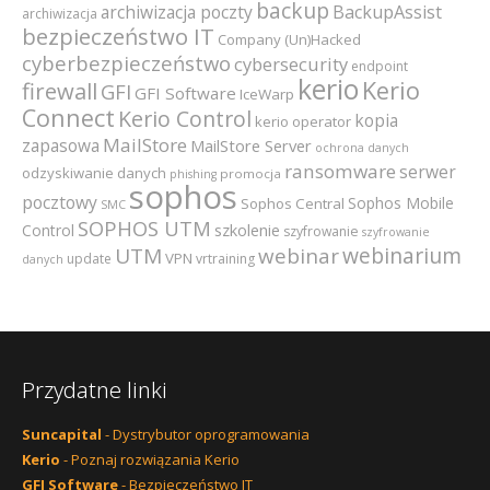
backup
archiwizacja poczty
BackupAssist
archiwizacja
bezpieczeństwo IT
Company (Un)Hacked
cyberbezpieczeństwo
cybersecurity
endpoint
kerio
Kerio
firewall
GFI
GFI Software
IceWarp
Connect
Kerio Control
kopia
kerio operator
MailStore
zapasowa
MailStore Server
ochrona danych
ransomware
serwer
odzyskiwanie danych
promocja
phishing
sophos
pocztowy
Sophos Mobile
Sophos Central
SMC
SOPHOS UTM
szkolenie
Control
szyfrowanie
szyfrowanie
webinarium
UTM
webinar
VPN
update
vrtraining
danych
Przydatne linki
Suncapital
- Dystrybutor oprogramowania
Kerio
- Poznaj rozwiązania Kerio
GFI Software
- Bezpieczeństwo IT