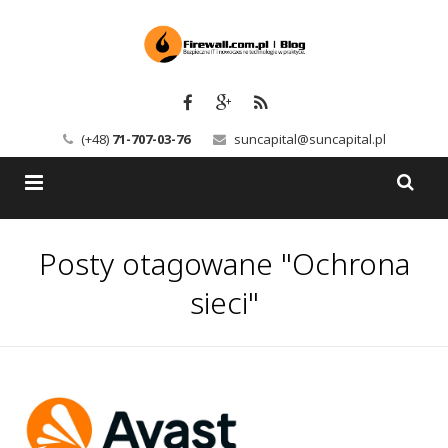
(+48)
71-707-03-76
suncapital@suncapital.pl
Blog
Posty otagowane "Ochrona
Usługi
Backup-Solutions
sieci"
Newsletter
Bezpieczeństwo IT
Szkolenia
Kerio
Kontakt
Serwery pocztowe