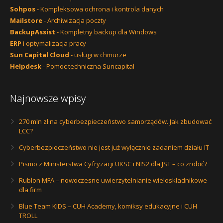
Sohpos
- Kompleksowa ochrona i kontrola danych
Mailstore
- Archiwizacja poczty
BackupAssist
- Kompletny backup dla Windows
ERP
i optymalizacja pracy
Sun Capital Cloud
- usługi w chmurze
Helpdesk
- Pomoc techniczna Suncapital
Najnowsze wpisy
270 mln zł na cyberbezpieczeństwo samorządów. Jak zbudować
LCC?
Cyberbezpieczeństwo nie jest już wyłącznie zadaniem działu IT
Pismo z Ministerstwa Cyfryzacji UKSC i NIS2 dla JST – co zrobić?
Rublon MFA – nowoczesne uwierzytelnianie wieloskładnikowe
dla firm
Blue Team KIDS – CUH Academy, komiksy edukacyjne i CUH
TROLL