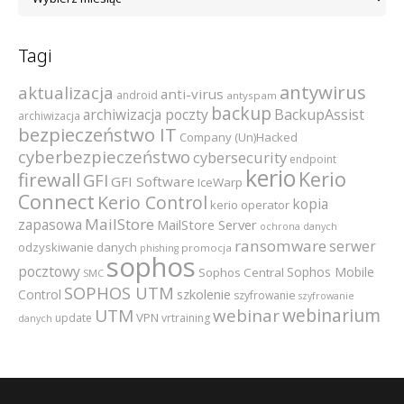
Tagi
antywirus
aktualizacja
anti-virus
android
antyspam
backup
archiwizacja poczty
BackupAssist
archiwizacja
bezpieczeństwo IT
Company (Un)Hacked
cyberbezpieczeństwo
cybersecurity
endpoint
kerio
Kerio
firewall
GFI
GFI Software
IceWarp
Connect
Kerio Control
kopia
kerio operator
MailStore
zapasowa
MailStore Server
ochrona danych
ransomware
serwer
odzyskiwanie danych
promocja
phishing
sophos
pocztowy
Sophos Mobile
Sophos Central
SMC
SOPHOS UTM
szkolenie
Control
szyfrowanie
szyfrowanie
webinarium
UTM
webinar
VPN
update
vrtraining
danych