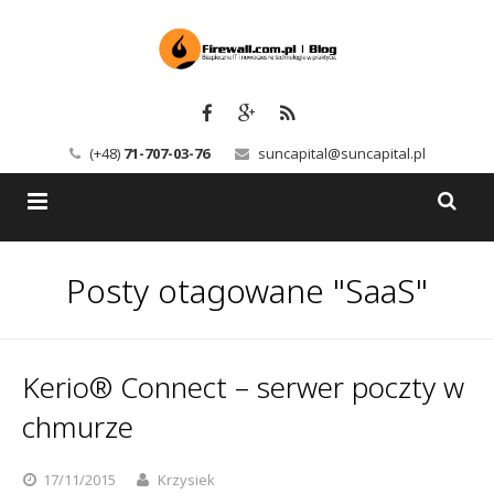
(+48)
71-707-03-76
suncapital@suncapital.pl
Blog
Posty otagowane "SaaS"
Usługi
Backup-Solutions
Newsletter
Bezpieczeństwo IT
Kerio® Connect – serwer poczty w
Szkolenia
Kerio
chmurze
Kontakt
Serwery pocztowe
17/11/2015
Krzysiek