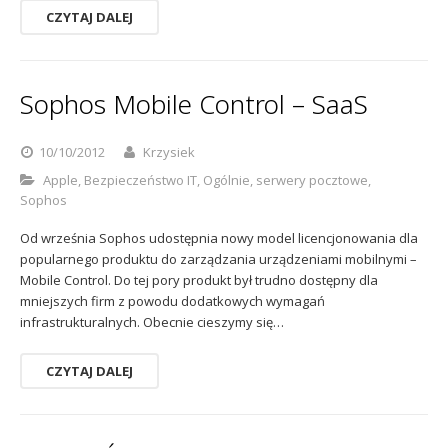
CZYTAJ DALEJ
Sophos Mobile Control – SaaS
10/10/2012
Krzysiek
Apple
,
Bezpieczeństwo IT
,
Ogólnie
,
serwery pocztowe
,
Sophos
Od września Sophos udostępnia nowy model licencjonowania dla
popularnego produktu do zarządzania urządzeniami mobilnymi –
Mobile Control. Do tej pory produkt był trudno dostępny dla
mniejszych firm z powodu dodatkowych wymagań
infrastrukturalnych. Obecnie cieszymy się…
CZYTAJ DALEJ