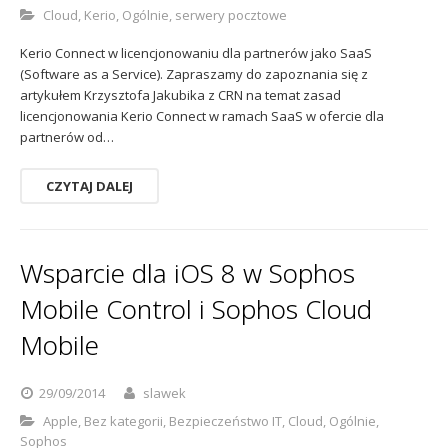
Cloud
,
Kerio
,
Ogólnie
,
serwery pocztowe
Sophos
Polityka prywatności
Kerio Connect w licencjonowaniu dla partnerów jako SaaS
(Software as a Service). Zapraszamy do zapoznania się z
artykułem Krzysztofa Jakubika z CRN na temat zasad
licencjonowania Kerio Connect w ramach SaaS w ofercie dla
partnerów od…
CZYTAJ DALEJ
Wsparcie dla iOS 8 w Sophos
Mobile Control i Sophos Cloud
Mobile
29/09/2014
slawek
Apple
,
Bez kategorii
,
Bezpieczeństwo IT
,
Cloud
,
Ogólnie
,
Sophos