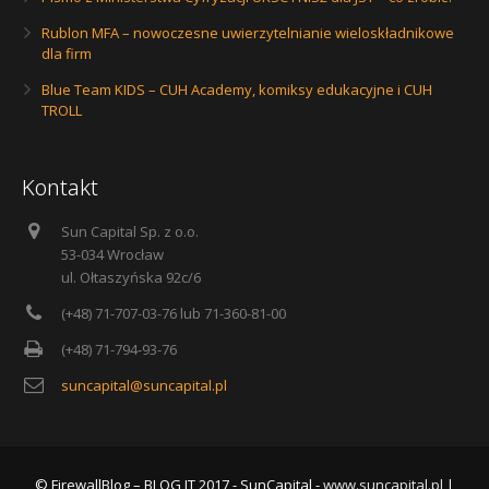
Rublon MFA – nowoczesne uwierzytelnianie wieloskładnikowe
dla firm
Blue Team KIDS – CUH Academy, komiksy edukacyjne i CUH
TROLL
Kontakt
Sun Capital Sp. z o.o.
53-034 Wrocław
ul. Ołtaszyńska 92c/6
(+48) 71-707-03-76 lub 71-360-81-00
(+48) 71-794-93-76
suncapital@suncapital.pl
© FirewallBlog – BLOG IT 2017 - SunCapital -
www.suncapital.pl
|