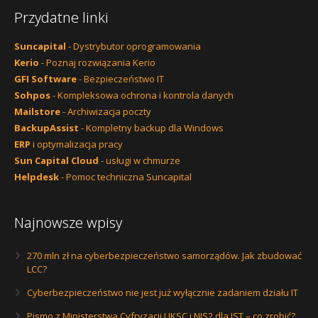
Przydatne linki
Suncapital
- Dystrybutor oprogramowania
Kerio
- Poznaj rozwiązania Kerio
GFI Software
- Bezpieczeństwo IT
Sohpos
- Kompleksowa ochrona i kontrola danych
Mailstore
- Archiwizacja poczty
BackupAssist
- Kompletny backup dla Windows
ERP
i optymalizacja pracy
Sun Capital Cloud
- usługi w chmurze
Helpdesk
- Pomoc techniczna Suncapital
Najnowsze wpisy
270 mln zł na cyberbezpieczeństwo samorządów. Jak zbudować
LCC?
Cyberbezpieczeństwo nie jest już wyłącznie zadaniem działu IT
Pismo z Ministerstwa Cyfryzacji UKSC i NIS2 dla JST – co zrobić?