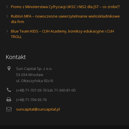
Pismo z Ministerstwa Cyfryzacji UKSC i NIS2 dla JST – co zrobić?
Rublon MFA – nowoczesne uwierzytelnianie wieloskładnikowe
dla firm
Blue Team KIDS – CUH Academy, komiksy edukacyjne i CUH
TROLL
Kontakt
Sun Capital Sp. z o.o.
53-034 Wrocław
ul. Ołtaszyńska 92c/6
(+48) 71-707-03-76 lub 71-360-81-00
(+48) 71-794-93-76
suncapital@suncapital.pl