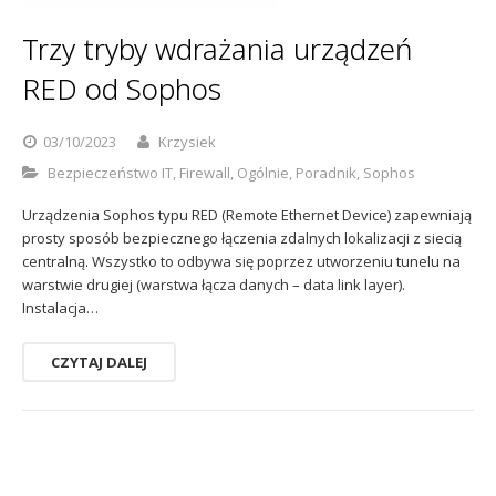
Sophos
Polityka prywatności
Trzy tryby wdrażania urządzeń
RED od Sophos
03/10/2023
Krzysiek
Bezpieczeństwo IT
,
Firewall
,
Ogólnie
,
Poradnik
,
Sophos
Urządzenia Sophos typu RED (Remote Ethernet Device) zapewniają
prosty sposób bezpiecznego łączenia zdalnych lokalizacji z siecią
centralną. Wszystko to odbywa się poprzez utworzeniu tunelu na
warstwie drugiej (warstwa łącza danych – data link layer).
Instalacja…
CZYTAJ DALEJ