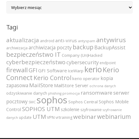
Archiwum
Tagi
antywirus
aktualizacja
anti-virus
android
antyspam
backup
archiwizacja poczty
BackupAssist
archiwizacja
bezpieczeństwo IT
Company (Un)Hacked
cyberbezpieczeństwo
cybersecurity
endpoint
kerio
Kerio
firewall
GFI
GFI Software
IceWarp
Connect
Kerio Control
kopia
kerio operator
MailStore
zapasowa
MailStore Server
ochrona danych
ransomware
serwer
odzyskiwanie danych
promocja
phishing
sophos
pocztowy
Sophos Mobile
Sophos Central
SMC
SOPHOS UTM
szkolenie
Control
szyfrowanie
szyfrowanie
webinarium
UTM
webinar
VPN
update
vrtraining
danych