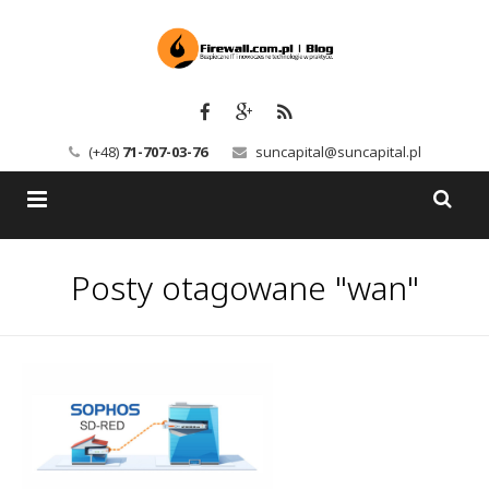
(+48)
71-707-03-76
suncapital@suncapital.pl
Blog
Posty otagowane "wan"
Usługi
Backup-Solutions
Newsletter
Bezpieczeństwo IT
Szkolenia
Kerio
Kontakt
Serwery pocztowe