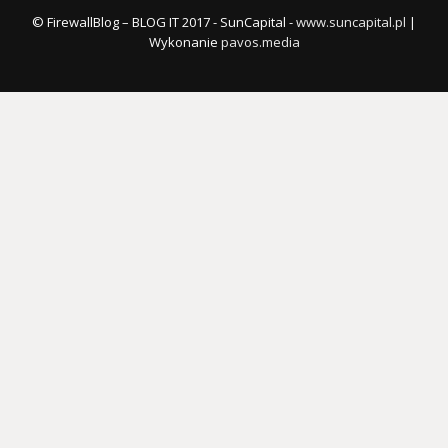
© FirewallBlog – BLOG IT 2017 - SunCapital -
www.suncapital.pl
|
Wykonanie
pavos.media