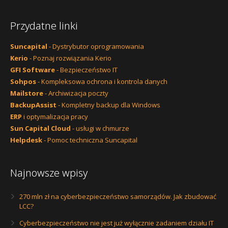
Przydatne linki
Suncapital
- Dystrybutor oprogramowania
Kerio
- Poznaj rozwiązania Kerio
GFI Software
- Bezpieczeństwo IT
Sohpos
- Kompleksowa ochrona i kontrola danych
Mailstore
- Archiwizacja poczty
BackupAssist
- Kompletny backup dla Windows
ERP
i optymalizacja pracy
Sun Capital Cloud
- usługi w chmurze
Helpdesk
- Pomoc techniczna Suncapital
Najnowsze wpisy
270 mln zł na cyberbezpieczeństwo samorządów. Jak zbudować
LCC?
Cyberbezpieczeństwo nie jest już wyłącznie zadaniem działu IT