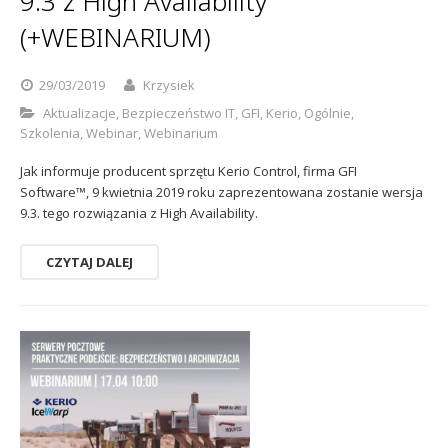
9.3 z High Availability
(+WEBINARIUM)
29/03/2019
Krzysiek
Aktualizacje
,
Bezpieczeństwo IT
,
GFI
,
Kerio
,
Ogólnie
,
Szkolenia
,
Webinar
,
Webinarium
Jak informuje producent sprzętu Kerio Control, firma GFI
Software™, 9 kwietnia 2019 roku zaprezentowana zostanie wersja
9.3. tego rozwiązania z High Availability.
CZYTAJ DALEJ