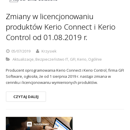
Sophos
Polityka prywatności
Zmiany w licencjonowaniu
produktów Kerio Connect i Kerio
Control od 01.08.2019 r.
05/07/2019
Krzysiek
Aktualizacje
,
Bezpieczeństwo IT
,
GFI
,
Kerio
,
Ogólnie
Producent oprogramowania Kerio Connect i Kerio Control, firma GFI
Software, ogłosiła, że od 1 sierpnia 2019 r. nastąpi zmiana w
cenniku i licencjonowaniu wymienionych produktów.
CZYTAJ DALEJ