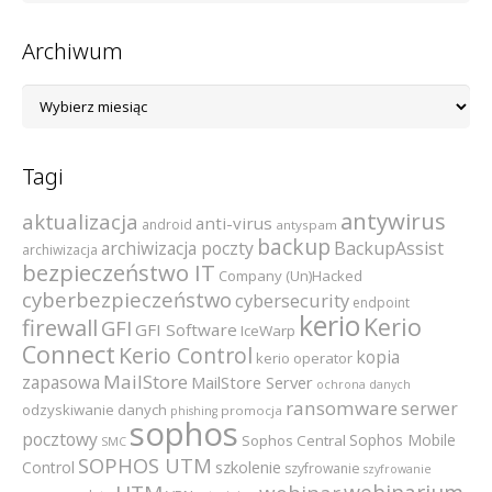
Archiwum
Archiwum
Tagi
antywirus
aktualizacja
anti-virus
android
antyspam
backup
archiwizacja poczty
BackupAssist
archiwizacja
bezpieczeństwo IT
Company (Un)Hacked
cyberbezpieczeństwo
cybersecurity
endpoint
kerio
Kerio
firewall
GFI
GFI Software
IceWarp
Connect
Kerio Control
kopia
kerio operator
MailStore
zapasowa
MailStore Server
ochrona danych
ransomware
serwer
odzyskiwanie danych
promocja
phishing
sophos
pocztowy
Sophos Mobile
Sophos Central
SMC
SOPHOS UTM
szkolenie
Control
szyfrowanie
szyfrowanie