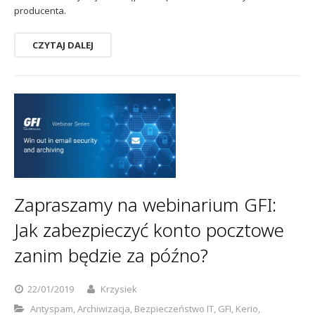
producenta.
CZYTAJ DALEJ
Zapraszamy na webinarium GFI:
Jak zabezpieczyć konto pocztowe
zanim będzie za późno?
22/01/2019
Krzysiek
Antyspam
,
Archiwizacja
,
Bezpieczeństwo IT
,
GFI
,
Kerio
,