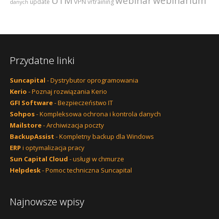
webinarium
UTM
webinar
VPN
update
vrtraining
danych
Przydatne linki
Suncapital
- Dystrybutor oprogramowania
Kerio
- Poznaj rozwiązania Kerio
GFI Software
- Bezpieczeństwo IT
Sohpos
- Kompleksowa ochrona i kontrola danych
Mailstore
- Archiwizacja poczty
BackupAssist
- Kompletny backup dla Windows
ERP
i optymalizacja pracy
Sun Capital Cloud
- usługi w chmurze
Helpdesk
- Pomoc techniczna Suncapital
Najnowsze wpisy