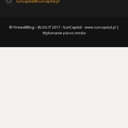
suncapital@suncapital.pl
© FirewallBlog – BLOG IT 2017 - SunCapital -
www.suncapital.pl
|
Wykonanie
pavos.media