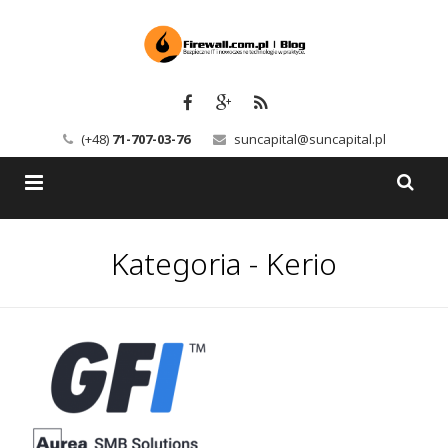
(+48)
71-707-03-76
suncapital@suncapital.pl
Blog
Kategoria - Kerio
Usługi
Backup-Solutions
Newsletter
Bezpieczeństwo IT
Szkolenia
Kerio
Kontakt
Serwery pocztowe