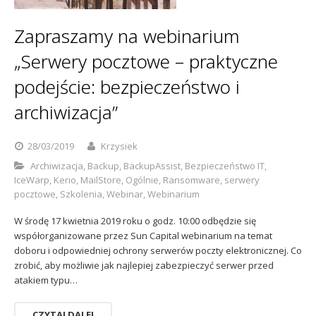
Zapraszamy na webinarium
„Serwery pocztowe – praktyczne
podejście: bezpieczeństwo i
archiwizacja”
28/03/2019
Krzysiek
Archiwizacja
,
Backup
,
BackupAssist
,
Bezpieczeństwo IT
,
IceWarp
,
Kerio
,
MailStore
,
Ogólnie
,
Ransomware
,
serwery
pocztowe
,
Szkolenia
,
Webinar
,
Webinarium
W środę 17 kwietnia 2019 roku o godz. 10:00 odbędzie się
współorganizowane przez Sun Capital webinarium na temat
doboru i odpowiedniej ochrony serwerów poczty elektronicznej. Co
zrobić, aby możliwie jak najlepiej zabezpieczyć serwer przed
atakiem typu…
CZYTAJ DALEJ