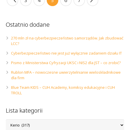
3
4
5
6
7
Ostatnio dodane
270 mln zł na cyberbezpieczeństwo samorządów. Jak zbudować
LCC?
Cyberbezpieczeństwo nie jest już wyłącznie zadaniem działu IT
Pismo z Ministerstwa Cyfryzacji UKSC i NIS2 dla JST – co zrobić?
Rublon MFA – nowoczesne uwierzytelnianie wieloskładnikowe
dla firm
Blue Team KIDS – CUH Academy, komiksy edukacyjne i CUH
TROLL
Lista kategorii
Lista
kategorii