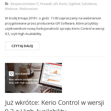
Bezpieczeństwo IT
,
Firewall
,
GFI
,
Kerio
,
Ogólnie
,
Szkolenia
,
Webinar
,
Webinarium
W środę 8 maja 2019 r. o godz. 11:00 zapraszamy na webinarium
przygotowane przez producenta GFI Software, które przybliży
użytkownikom nową funkcjonalność sprzętu Kerio Control w wersji
9.3, czyli High Availability.
CZYTAJ DALEJ
Już wkrótce: Kerio Control w wersji