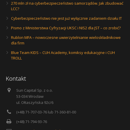
270 mln zł na cyberbezpieczeństwo samorządów. Jak zbudować
LCC?
Cyberbezpieczeństwo nie jest już wyłącznie zadaniem działu IT
Pismo z Ministerstwa Cyfryzacji UKSC i NIS2 dla JST – co zrobić?
Rublon MFA – nowoczesne uwierzytelnianie wieloskładnikowe
dla firm
Blue Team KIDS – CUH Academy, komiksy edukacyjne i CUH
TROLL
Kontakt
Sun Capital Sp. z o.o.
53-034 Wrocław
ul. Ołtaszyńska 92c/6
(+48) 71-707-03-76 lub 71-360-81-00
(+48) 71-794-93-76