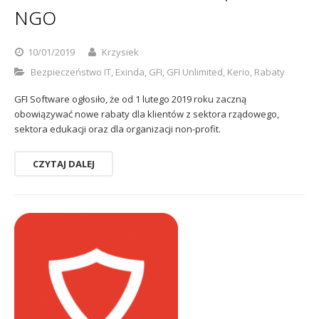
NGO
10/01/2019
Krzysiek
Bezpieczeństwo IT
,
Exinda
,
GFI
,
GFI Unlimited
,
Kerio
,
Rabaty
GFI Software ogłosiło, że od 1 lutego 2019 roku zaczną
obowiązywać nowe rabaty dla klientów z sektora rządowego,
sektora edukacji oraz dla organizacji non-profit.
CZYTAJ DALEJ