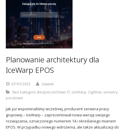
Planowanie architektury dla
IceWarp EPOS
07/07/2023
slawek
Bez kategorii
,
Bezpieczeństwo IT
,
IceWarp
,
Ogólnie
,
serwery
pocztowe
Jak już wspominaliśmy wcześniej, producent serwera pracy
grupowej – IceWarp – zaprezentował nowa wersję swojego
rozwiązania, oznaczonego numerem 14 i określanego mianem
EPOS. W przypadku nowego wdrożenia, ale także aktualizacji do