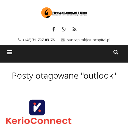
(+48)
71-707-03-76
suncapital@suncapital.pl
Blog
Posty otagowane "outlook"
Usługi
Backup-Solutions
Newsletter
Bezpieczeństwo IT
Szkolenia
Kerio
Kontakt
Serwery pocztowe