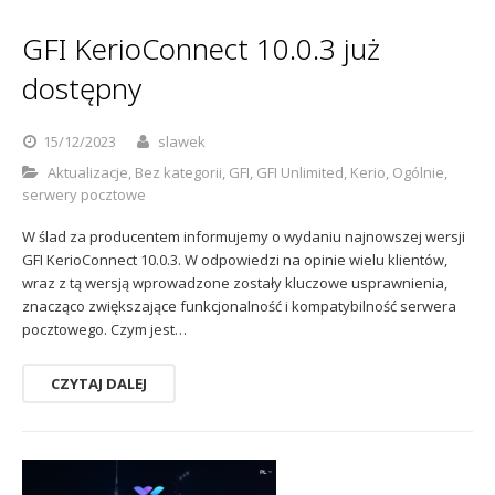
Sophos
Polityka prywatności
GFI KerioConnect 10.0.3 już
dostępny
15/12/2023
slawek
Aktualizacje
,
Bez kategorii
,
GFI
,
GFI Unlimited
,
Kerio
,
Ogólnie
,
serwery pocztowe
W ślad za producentem informujemy o wydaniu najnowszej wersji
GFI KerioConnect 10.0.3. W odpowiedzi na opinie wielu klientów,
wraz z tą wersją wprowadzone zostały kluczowe usprawnienia,
znacząco zwiększające funkcjonalność i kompatybilność serwera
pocztowego. Czym jest…
CZYTAJ DALEJ