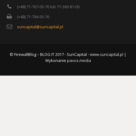
(+48) 71-707-03-76 lub 71-360-81-00
(+48) 71-794-93-76
suncapital@suncapital.pl
© FirewallBlog – BLOG IT 2017 - SunCapital -
www.suncapital.pl
|
Wykonanie
pavos.media