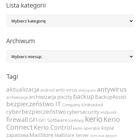
Lista kategorii
Lista
kategorii
Archiwum
Archiwum
Tagi
antywirus
aktualizacja
anti-virus
android
antyspam
backup
archiwizacja poczty
BackupAssist
archiwizacja
bezpieczeństwo IT
Company (Un)Hacked
cyberbezpieczeństwo
cybersecurity
endpoint
kerio
Kerio
firewall
GFI
GFI Software
IceWarp
Connect
Kerio Control
kopia
kerio operator
MailStore
zapasowa
MailStore Server
ochrona danych