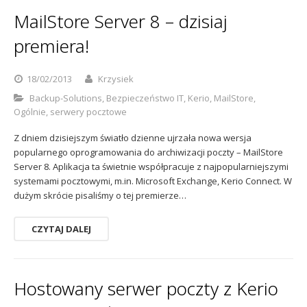
MailStore Server 8 – dzisiaj
premiera!
18/02/2013
Krzysiek
Backup-Solutions
,
Bezpieczeństwo IT
,
Kerio
,
MailStore
,
Ogólnie
,
serwery pocztowe
Z dniem dzisiejszym światło dzienne ujrzała nowa wersja
popularnego oprogramowania do archiwizacji poczty – MailStore
Server 8. Aplikacja ta świetnie współpracuje z najpopularniejszymi
systemami pocztowymi, m.in. Microsoft Exchange, Kerio Connect. W
dużym skrócie pisaliśmy o tej premierze…
CZYTAJ DALEJ
Hostowany serwer poczty z Kerio