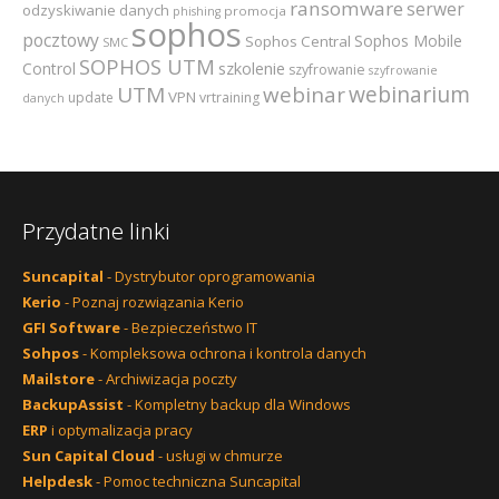
ransomware
serwer
odzyskiwanie danych
promocja
phishing
sophos
pocztowy
Sophos Mobile
Sophos Central
SMC
SOPHOS UTM
szkolenie
Control
szyfrowanie
szyfrowanie
webinarium
UTM
webinar
VPN
update
vrtraining
danych
Przydatne linki
Suncapital
- Dystrybutor oprogramowania
Kerio
- Poznaj rozwiązania Kerio
GFI Software
- Bezpieczeństwo IT
Sohpos
- Kompleksowa ochrona i kontrola danych
Mailstore
- Archiwizacja poczty
BackupAssist
- Kompletny backup dla Windows
ERP
i optymalizacja pracy
Sun Capital Cloud
- usługi w chmurze
Helpdesk
- Pomoc techniczna Suncapital