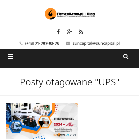
(+48)
71-707-03-76
suncapital@suncapital.pl
Blog
Posty otagowane "UPS"
Usługi
Backup-Solutions
Newsletter
Bezpieczeństwo IT
Szkolenia
Kerio
Kontakt
Serwery pocztowe