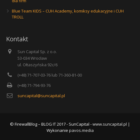
dla firm
Blue Team KIDS – CUH Academy, komiksy edukacyjne i CUH
TROLL
Kontakt
Sun Capital Sp. z o.o.
53-034 Wrocław
ul. Ołtaszyńska 92c/6
(+48) 71-707-03-76 lub 71-360-81-00
(+48) 71-794-93-76
suncapital@suncapital.pl
© FirewallBlog – BLOG IT 2017 - SunCapital -
www.suncapital.pl
|
Wykonanie
pavos.media