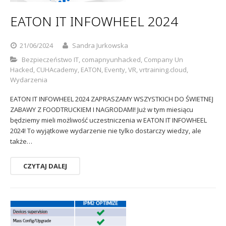
Sophos
Polityka prywatności
EATON IT INFOWHEEL 2024
21/06/2024
Sandra Jurkowska
Bezpieczeństwo IT
,
comapnyunhacked
,
Company Un
Hacked
,
CUHAcademy
,
EATON
,
Eventy
,
VR
,
vrtraining.cloud
,
Wydarzenia
EATON IT INFOWHEEL 2024 ZAPRASZAMY WSZYSTKICH DO ŚWIETNEJ
ZABAWY Z FOODTRUCKIEM I NAGRODAMI! Już w tym miesiącu
będziemy mieli możliwość uczestniczenia w EATON IT INFOWHEEL
2024! To wyjątkowe wydarzenie nie tylko dostarczy wiedzy, ale
także…
CZYTAJ DALEJ