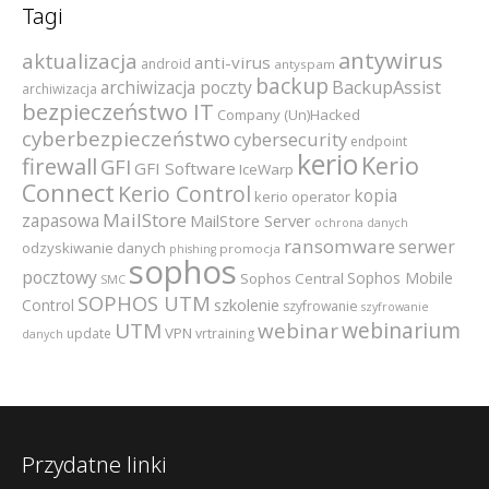
Tagi
antywirus
aktualizacja
anti-virus
android
antyspam
backup
archiwizacja poczty
BackupAssist
archiwizacja
bezpieczeństwo IT
Company (Un)Hacked
cyberbezpieczeństwo
cybersecurity
endpoint
kerio
Kerio
firewall
GFI
GFI Software
IceWarp
Connect
Kerio Control
kopia
kerio operator
MailStore
zapasowa
MailStore Server
ochrona danych
ransomware
serwer
odzyskiwanie danych
promocja
phishing
sophos
pocztowy
Sophos Mobile
Sophos Central
SMC
SOPHOS UTM
szkolenie
Control
szyfrowanie
szyfrowanie
webinarium
UTM
webinar
VPN
update
vrtraining
danych
Przydatne linki