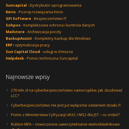
Suncapital
- Dystrybutor oprogramowania
Kerio
- Poznaj rozwiązania Kerio
GFI Software
- Bezpieczeństwo IT
Sohpos
- Kompleksowa ochrona i kontrola danych
Mailstore
- Archiwizacja poczty
BackupAssist
- Kompletny backup dla Windows
ERP
i optymalizacja pracy
Sun Capital Cloud
- usługi w chmurze
Helpdesk
- Pomoc techniczna Suncapital
Najnowsze wpisy
270 mln zł na cyberbezpieczeństwo samorządów. Jak zbudować
LCC?
Cyberbezpieczeństwo nie jest już wyłącznie zadaniem działu IT
Pismo z Ministerstwa Cyfryzacji UKSC i NIS2 dla JST – co zrobić?
Rublon MFA – nowoczesne uwierzytelnianie wieloskładnikowe